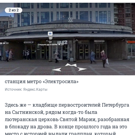
2 из 2
станция метро «Электросила»
Источник: 
Яндекс.Карты
Здесь же — кладбище первостроителей Петербурга
на Сытнинской, рядом когда-то была
лютеранская церковь Святой Марии, разобранная
в блокаду на дрова. В конце прошлого года на это
место с историей выдали градплан, который