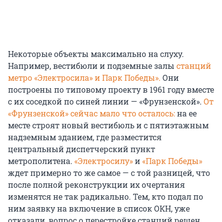
Некоторые объекты максимально на слуху.
Например, вестибюли и подземные залы
станций
метро «Электросила» и Парк Победы».
Они
построены по типовому проекту в 1961 году вместе
с их соседкой по синей линии — «Фрунзенской».
От
«Фрунзенской» сейчас мало что осталось:
на ее
месте строят новый вестибюль и с пятиэтажным
надземным зданием, где разместится
центральный диспетчерский пункт
метрополитена.
«Электросилу»
и
«Парк Победы»
ждет примерно то же самое — с той разницей, что
после полной реконструкции их очертания
изменятся не так радикально. Тем, кто подал по
ним заявку на включение в список ОКН, уже
отказали, вопрос о перестройке станций решен