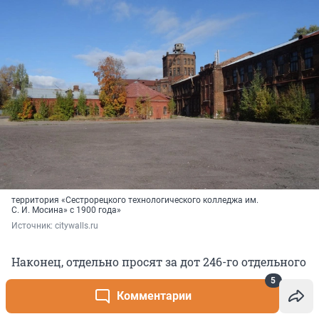
территория «Сестрорецкого технологического колледжа им.
С. И. Мосина» с 1900 года»
Источник: 
citywalls.ru
Наконец, отдельно просят за дот 246-го отдельного
пулеметно-артиллерийского батальона, который
5
защищал Петергоф во время войны. Летом
Комментарии
активисты начали писать, что он разрушен при