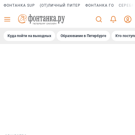
ФОНТАНКА SUP
(ОТ)ЛИЧНЫЙ ПИТЕР
ФОНТАНКА ГО
СЕРЕБР
Куда пойти на выходных
Образование в Петербурге
Кто поступ