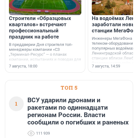
Строители «Образцовых
На водоёмах Лен
кварталов» встречают
заработали новы
профессиональный
станции МегаФон
праздник на работе
Инженеры МегаФона ус
телеком-оборудование 
В преддверии Дня строителя топ-
популярных водоёмах
менеджеры компании «СЗ
Ленинградской области
„Терминал-Ресурс“ — о планах
станции вблизи Лембол
компании, испытаниях и поводах для
Раздолинского озёр, а 
осторожного оптимизма.
7 августа, 18:00
7 августа, 14:59
недалеко от Большого Т
водопада.
ТОП 5
ВСУ ударили дронами и
1
ракетами по одиннадцати
регионам России. Власти
сообщили о погибших и раненых
111 939