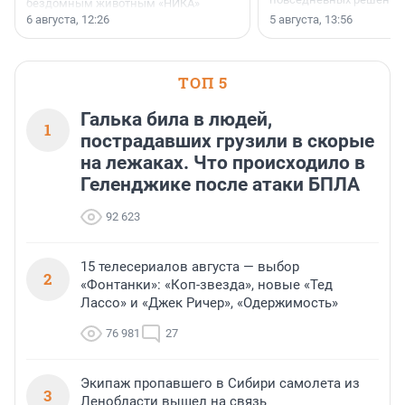
бездомным животным «НИКА»
заключили соглашение о
6 августа, 12:26
5 августа, 13:56
стратегическом сотрудничестве.
ТОП 5
Галька била в людей,
1
пострадавших грузили в скорые
на лежаках. Что происходило в
Геленджике после атаки БПЛА
92 623
15 телесериалов августа — выбор
2
«Фонтанки»: «Коп-звезда», новые «Тед
Лассо» и «Джек Ричер», «Одержимость»
76 981
27
Экипаж пропавшего в Сибири самолета из
3
Ленобласти вышел на связь