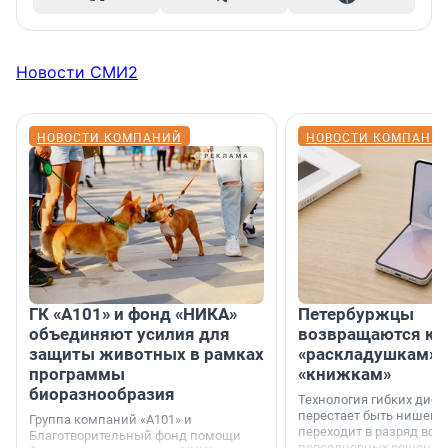
Новости СМИ2
НОВОСТИ КОМПАНИЙ
НОВОСТИ КОМПАНИ
ГК «А101» и фонд «НИКА»
Петербуржцы
объединяют усилия для
возвращаются к
защиты животных в рамках
«раскладушкам» 
программы
«книжкам»
биоразнообразия
Технология гибких дисп
перестает быть нишевы
Группа компаний «А101» и
переходит в разряд вос
Благотворительный фонд помощи
повседневных решений