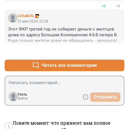
своём доме делать ремонт. А мы не можем 
месторождений нефти, газа, металлов. Кто построил 
+2
–0
скопироваться и договориться. Вот нас и доят, как 
современные города, дороги, аэропорты, 
корову. И в финансах, и в политике
космодромы, ГЭС, АЭС, ТЭС , фабрики, заводы, 
LiChaBaTa
комбинаты, то есть все то, чем пользуется вся страна. 
23 мая 2024, 22:28
Это сделали мы, пенсионеры, и наши родители.
Этот ФКР третий год не собирает деньги с жилтцов 
дома по адресу Большая Конюшенная 4-6-8 литера В. 
Куда только жители дома не обращались - результата 
ноль. Редкостные балбесы.
+1
–0
Читать все комментарии
Гость
Отправить
Войти
Ловите момент: что принесет вам полное
1