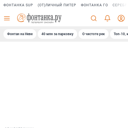
ФОНТАНКА SUP
(ОТ)ЛИЧНЫЙ ПИТЕР
ФОНТАНКА ГО
СЕРЕБР
Фонтан на Неве
40 млн за парковку
О чистоте рек
Топ-10, 