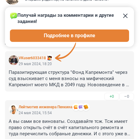
Получай награды за комментарии и другие 
задания!
0
0
3
16
0
Подробнее в профиле
КОММЕНТАРИИ
19
VKuser6033418
29 мая 2024, 18:20
Паразитирующая структура "Фонд Капремонта" через 
суд взыскивает с меня взносы на мифический 
Капремонт моего МКД в 2049 году. Нововведение в 
бытие российское - договора нет, но за услугу, 
+0
–0
которую тебе предоставят через 25 лет, плати. Мне 80 
лет. Скоро не только меня не будет, но Россия 
Лейтмотив инженера Пенкина
перестанет существовать, если власть будет 
24 мая 2024, 15:54
действовать так варварски. Одумайтесь власть 
А вы сами все виноваты. Создавайте тсж. Тсж имеет 
имущие ! Вас Бог накажет, если не измените своего 
право открыть счёт в счёт капитального ремонта и 
отношения к старшему поколению. Нынешняя власть 
туда перечислить собраные денежки. И с этого уже в 
забыла, кто разведал и обустроил сотни крупнейших 