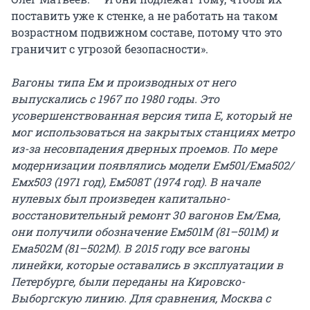
поставить уже к стенке, а не работать на таком
возрастном подвижном составе, потому что это
граничит с угрозой безопасности».
Вагоны типа Ем и производных от него
выпускались с 1967 по 1980 годы. Это
усовершенствованная версия типа Е, который не
мог использоваться на закрытых станциях метро
из-за несовпадения дверных проемов. По мере
модернизации появлялись модели Ем501/Ема502/
Емх503 (1971 год), Ем508Т (1974 год). В начале
нулевых был произведен капитально-
восстановительный ремонт 30 вагонов Ем/Ема,
они получили обозначение Ем501М (81–501М) и
Ема502М (81–502М). В 2015 году все вагоны
линейки, которые оставались в эксплуатации в
Петербурге, были переданы на Кировско-
Выборгскую линию. Для сравнения, Москва с