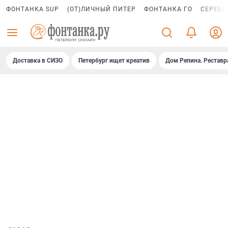
ФОНТАНКА SUP
(ОТ)ЛИЧНЫЙ ПИТЕР
ФОНТАНКА ГО
СЕРЕБР
Доставка в СИЗО
Петербург ищет креатив
Дом Репина. Реставр