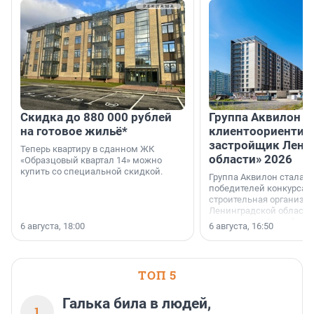
Скидка до 880 000 рублей
Группа Аквилон 
на готовое жильё*
клиентоориентир
застройщик Лени
Теперь квартиру в сданном ЖК
области» 2026
«Образцовый квартал 14» можно
купить со специальной скидкой.
Группа Аквилон стала 
победителей конкурса 
строительная организа
Ленинградской области 
номинации «Самый
6 августа, 18:00
6 августа, 16:50
клиентоориентированн
застройщик Ленинград
области».
ТОП 5
Галька била в людей,
1