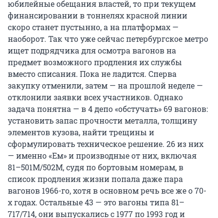
юбилейные обещания властей, то при текущем
финансировании в тоннелях красной линии
скоро станет пустынно, а на платформах —
наоборот. Так что уже сейчас петербургское метро
ищет подрядчика для осмотра вагонов на
предмет возможного продления их службы
вместо списания. Пока не ладится. Сперва
закупку отменили, затем — на прошлой неделе —
отклонили заявки всех участников. Однако
задача понятна — в 4 депо «обстучать» 69 вагонов:
установить запас прочности металла, толщину
элементов кузова, найти трещины и
сформулировать техническое решение. 26 из них
— именно «Ем» и производные от них, включая
81–501М/502М, судя по бортовым номерам, в
список продления жизни попала даже пара
вагонов 1966-го, хотя в основном речь все же о 70-
х годах. Остальные 43 — это вагоны типа 81–
717/714, они выпускались с 1977 по 1993 год и