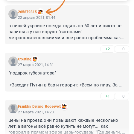
265879315
22 апреля 2021, 01:44
в нищей укроине поезда ходять по 60 лет и никто не 
парится а у нас воруют "вагонами" 
метрополитеновскиими и все равно проблемма кака 
я то!
+2
–0
Otkating
27 марта 2021, 14:31
"подарок губернатора"

 «Заходит Путин в бар и говорит: «Всем по пиву. За 
счет заведения!».
+1
–0
Franklin_Delano_Roosevelt
27 марта 2021, 14:23
цены на проезд они повышают каждые несколько 
лет, а вагоны всё равно купить не могут.... как 
говорил в прямом эфире царь-государь: "Где деньги, 