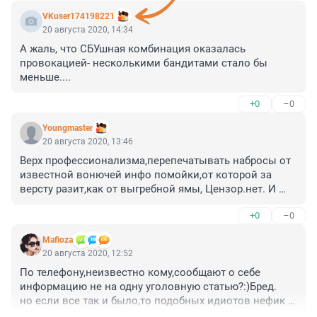
VKuser174198221
20 августа 2020, 14:34
А жаль, что СБУшная комбинация оказалась 
провокацией- несколькими бандитами стало бы 
меньше....
+0
–0
Youngmaster
20 августа 2020, 13:46
Верх профессионализма,перепечатывать набросы от 
известной вонючей инфо помойки,от которой за 
версту разит,как от выгребной ямы, Цензор.нет. И 
ничего что указанная помойка заблокирована на 
+0
–0
территории РФ решением суда?
Mafioza
20 августа 2020, 12:52
По телефону,неизвестно кому,сообщают о себе 
информацию не на одну уголовную статью?:)Бред.

но если все так и было,то подобных идиотов нефик 
спасать.Не сегодня,так завтра первому встречному 