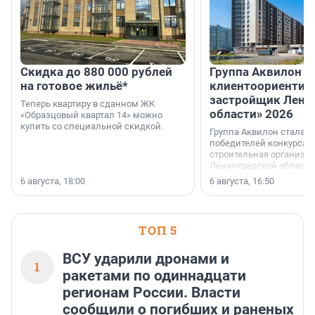
Скидка до 880 000 рублей
Группа Аквилон 
на готовое жильё*
клиентоориентир
застройщик Лени
Теперь квартиру в сданном ЖК
области» 2026
«Образцовый квартал 14» можно
купить со специальной скидкой.
Группа Аквилон стала 
победителей конкурса 
строительная организа
Ленинградской области 
номинации «Самый
6 августа, 18:00
6 августа, 16:50
клиентоориентированн
застройщик Ленинград
области».
ТОП 5
ВСУ ударили дронами и
1
ракетами по одиннадцати
регионам России. Власти
сообщили о погибших и раненых