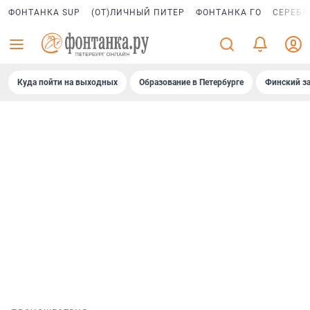
ФОНТАНКА SUP
(ОТ)ЛИЧНЫЙ ПИТЕР
ФОНТАНКА ГО
СЕРЕБР
Куда пойти на выходных
Образование в Петербурге
Финский за