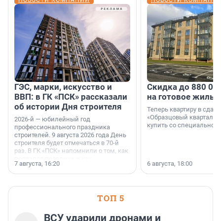
НОВОСТИ КОМПАНИЙ
НОВОСТИ КОМПАНИ
ГЭС, марки, искусство и
Скидка до 880 00
ВВП: в ГК «ПСК» рассказали
на готовое жильё
об истории Дня строителя
Теперь квартиру в сда
«Образцовый квартал 1
2026-й — юбилейный год
купить со специальной 
профессионального праздника
строителей. 9 августа 2026 года День
строителя будет отмечаться в 70-й
раз. В ГК «ПСК» напомнили о том, как
появился праздник и как
7 августа, 16:20
6 августа, 18:00
поменялась роль строительства.
ТОП 5
ВСУ ударили дронами и