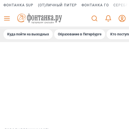
ФОНТАНКА SUP
(ОТ)ЛИЧНЫЙ ПИТЕР
ФОНТАНКА ГО
СЕРЕБР
Куда пойти на выходных
Образование в Петербурге
Кто поступ