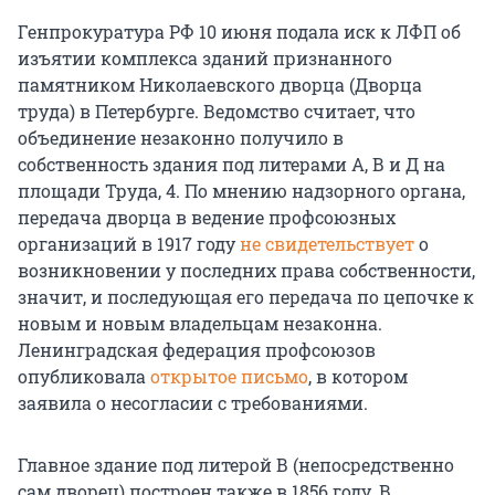
Генпрокуратура РФ 10 июня подала иск к ЛФП об
изъятии комплекса зданий признанного
памятником Николаевского дворца (Дворца
труда) в Петербурге. Ведомство считает, что
объединение незаконно получило в
собственность здания под литерами А, В и Д на
площади Труда, 4. По мнению надзорного органа,
передача дворца в ведение профсоюзных
организаций в 1917 году
не свидетельствует
о
возникновении у последних права собственности,
значит, и последующая его передача по цепочке к
новым и новым владельцам незаконна.
Ленинградская федерация профсоюзов
опубликовала
открытое письмо
, в котором
заявила о несогласии с требованиями.
Главное здание под литерой В (непосредственно
сам дворец) построен также в 1856 году. В