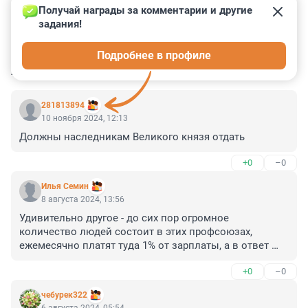
Получай награды за комментарии и другие 
задания!
9
1
2
29
4
Подробнее в профиле
КОММЕНТАРИИ
46
281813894
10 ноября 2024, 12:13
Должны наследникам Великого князя отдать
+0
–0
Илья Семин
8 августа 2024, 13:56
Удивительно другое - до сих пор огромное 
количество людей состоит в этих профсоюзах, 
ежемесячно платят туда 1% от зарплаты, а в ответ 
получают шиш.

+0
–0
И все равно продолжают платить.
чебурек322