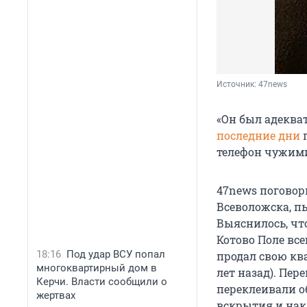
Источник: 
47news
«Он был адеква
последние дни
телефон чужими
47news поговори
Всеволожска, п
Выяснилось, чт
Котово Поле все
18:16
Под удар ВСУ попал
продал свою ква
многоквартирный дом в
лет назад). Пер
Керчи. Власти сообщили о
переклеивали о
жертвах
вскрытия и нак