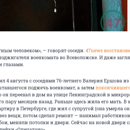
тным человеком», — говорят соседи.
47news восстанов
поджигателя военкомата во Всеволожске. И даже загля
 глазами.
л 4 августа с соседями 76-летнего Валерия Ершова из
ытавшегося поджечь военкомат, а затем
покончившего
о он переехал в дом на улице Ленинградской в микро
го пару месяцев назад. Раньше здесь жила его мать. В 
ртиру в Петербурге, где жил с супругой (она умерла о
евез вещи, потом сделал ремонт — нанимал работников
бои, меняли потолки и двери. Сейчас на новой двери 
лейки «Опечатано».