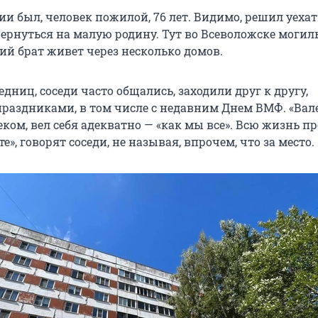
сии был, человек пожилой, 76 лет. Видимо, решил уехат
 вернуться на малую родину. Тут во Всеволожске моги
ий брат живет через несколько домов.
едниц, соседи часто общались, заходили друг к другу,
праздниками, в том числе с недавним Днем ВМФ. «Ва
ком, вел себя адекватно — «как мы все». Всю жизнь п
е», говорят соседи, не называя, впрочем, что за место.