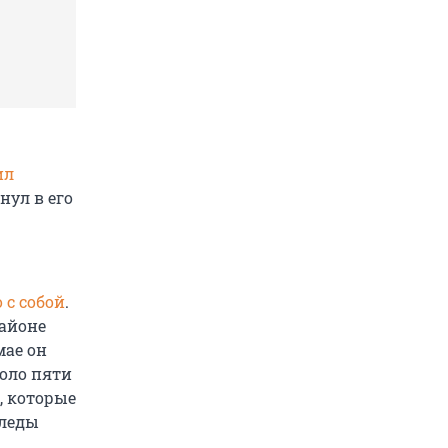
ил
нул в его
 с собой
.
районе
мае он
коло пяти
, которые
следы