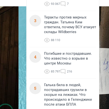
93 067
7
Теракты против мирных
3
граждан. Татьяна Ким
ответила, почему ВСУ атакует
склады Wildberries
88 110
Погибшие и пострадавшие.
4
Что известно о взрыве в
центре Москвы
85 797
216
Галька била в людей,
5
пострадавших грузили в
скорые на лежаках. Что
происходило в Геленджике
после атаки БПЛА