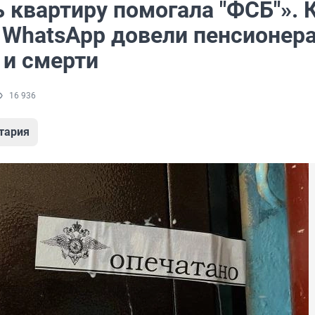
 квартиру помогала "ФСБ"». 
в WhatsApp довели пенсионера
 и смерти
16 936
тария