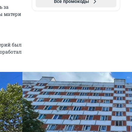
Все промокоды
ь за
лы матери
лерий был
роработал