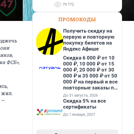
79 772
ПРОМОКОДЫ
Получить скидку на
первую и повторную
поджечь
покупку билетов на
 они
Яндекс Афише
иков,
Скидка 6 000 ₽ от 10
ка ФСБ»,
000 ₽, 10 000 ₽ от 15
000 ₽, 20 000 ₽ от 30
000 ₽ и 35 000 ₽ от 50
000 ₽ на первый и все
ись,
повторные заказы по
е жил.
промокоду НАБЕРИ
До 31 августа, 2026
, —
Скидка 5% на все
сертификаты
До 1 января, 2027