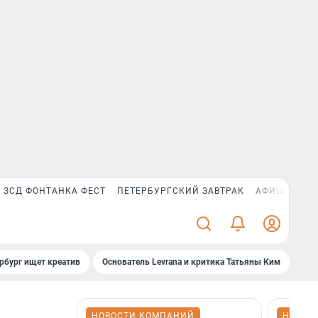
ЗСД ФОНТАНКА ФЕСТ
ПЕТЕРБУРГСКИЙ ЗАВТРАК
АФИША PLUS
рбург ищет креатив
Основатель Levrana и критика Татьяны Ким
Зач
НОВОСТИ КОМПАНИЙ
НОВОС