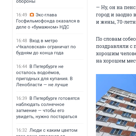
обороны
— Ну, он на пен
город и заодно
16:49
Экс-глава
Госфильмофонда оказался в
и жены, 70-летн
деле о «бумажном» НДС
По словам собес
16:48
Вход в метро
поздравляли с 
«Чкаловская» ограничат по
будням до конца года
хорошим челове
на хорошем мест
16:44
В Петербурге не
осталось водоёмов,
пригодных для купания. В
Ленобласти — не лучше
16:39
В Петербурге готовятся
наблюдать солнечное
затмение — чтобы его
увидеть, нужно постараться
16:32
Люди с каким цветом