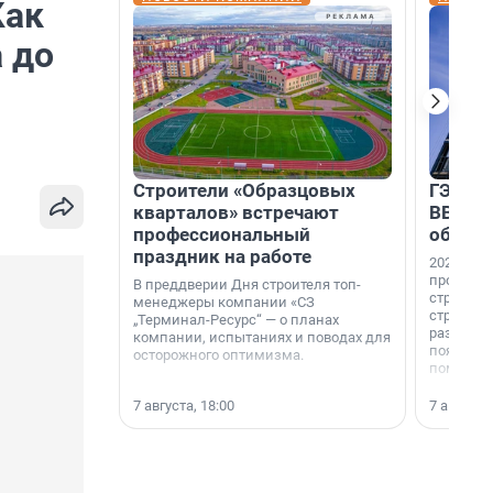
Как
 до
Строители «Образцовых
ГЭС, м
кварталов» встречают
ВВП: в
профессиональный
об ист
праздник на работе
2026-й —
професси
В преддверии Дня строителя топ-
строителе
менеджеры компании «СЗ
строителя
„Терминал-Ресурс“ — о планах
раз. В ГК
компании, испытаниях и поводах для
появился
осторожного оптимизма.
поменяла
7 августа, 18:00
7 августа,