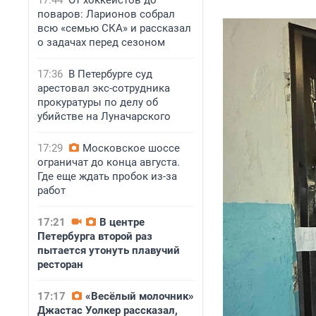
17:44
От хоккеистов до
поваров: Ларионов собрал
всю «семью СКА» и рассказал
о задачах перед сезоном
17:36
В Петербурге суд
арестовал экс-сотрудника
прокуратуры по делу об
убийстве на Луначарского
17:29
Московское шоссе
ограничат до конца августа.
Где еще ждать пробок из-за
работ
17:21
В центре
Петербурга второй раз
пытается утонуть плавучий
ресторан
17:17
«Весёлый молочник»
Джастас Уолкер рассказал,