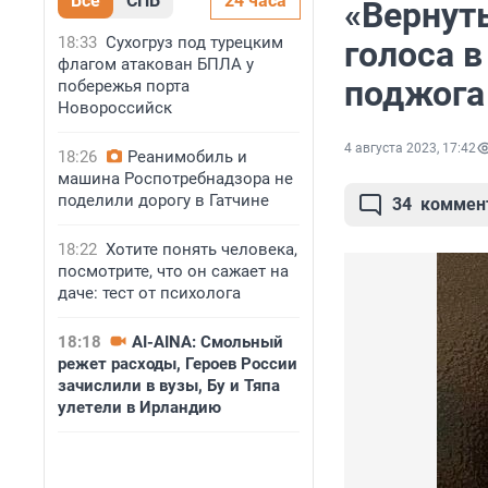
Все
СПБ
24 часа
«Вернуть
18:33
Сухогруз под турецким
голоса 
флагом атакован БПЛА у
поджога
побережья порта
Новороссийск
4 августа 2023, 17:42
18:26
Реанимобиль и
машина Роспотребнадзора не
поделили дорогу в Гатчине
34
коммен
18:22
Хотите понять человека,
посмотрите, что он сажает на
даче: тест от психолога
18:18
AI-AINA: Смольный
режет расходы, Героев России
зачислили в вузы, Бу и Тяпа
улетели в Ирландию