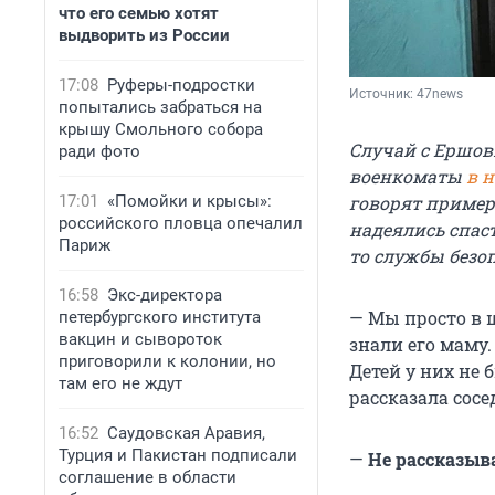
что его семью хотят
выдворить из России
17:08
Руферы-подростки
Источник: 
47news
попытались забраться на
крышу Смольного собора
Случай с Ершов
ради фото
военкоматы
в н
17:01
«Помойки и крысы»:
говорят пример
российского пловца опечалил
надеялись спас
Париж
то службы безо
16:58
Экс-директора
— Мы просто в ш
петербургского института
вакцин и сывороток
знали его маму.
приговорили к колонии, но
Детей у них не 
там его не ждут
рассказала сосе
16:52
Саудовская Аравия,
Турция и Пакистан подписали
—
Не рассказыва
соглашение в области