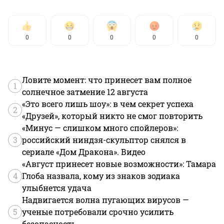
0
0
0
0
0
Ловите момент: что принесет вам полное
1
солнечное затмение 12 августа
«Это всего лишь шоу»: в чем секрет успеха
2
«Друзей», который никто не смог повторить
«Минус — слишком много спойлеров»:
3
российский ниндзя-скульптор снялся в
сериале «Дом Дракона». Видео
«Август принесет новые возможности»: Тамара
4
Глоба назвала, кому из знаков зодиака
улыбнется удача
Надвигается волна пугающих вирусов —
5
ученые потребовали срочно усилить
безопасность