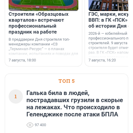
Строители «Образцовых
ГЭС, марки, искус
кварталов» встречают
ВВП: в ГК «ПСК» р
профессиональный
об истории Дня с
праздник на работе
2026-й — юбилейный го
профессионального пр
В преддверии Дня строителя топ-
строителей. 9 августа 2
менеджеры компании «СЗ
строителя будет отмечат
„Терминал-Ресурс“ — о планах
раз. В ГК «ПСК» напомни
компании, испытаниях и поводах для
появился праздник и к
осторожного оптимизма.
7 августа, 18:00
7 августа, 16:20
поменялась роль строит
ТОП 5
Галька била в людей,
1
пострадавших грузили в скорые
на лежаках. Что происходило в
Геленджике после атаки БПЛА
97 400