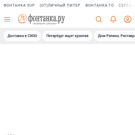
ФОНТАНКА SUP
(ОТ)ЛИЧНЫЙ ПИТЕР
ФОНТАНКА ГО
СЕРЕБР
Доставка в СИЗО
Петербург ищет креатив
Дом Репина. Реставр