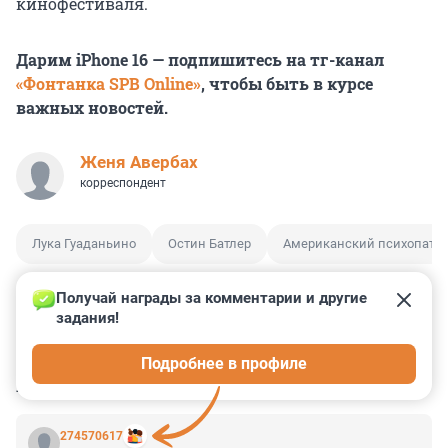
кинофестиваля.
Дарим iPhone 16 — подпишитесь на тг-канал
«Фонтанка SPB Online»
, чтобы быть в курсе
важных новостей.
Женя Авербах
корреспондент
Лука Гуаданьино
Остин Батлер
Американский психопат
Получай награды за комментарии и другие 
задания!
3
0
0
0
0
Подробнее в профиле
КОММЕНТАРИИ
2
274570617