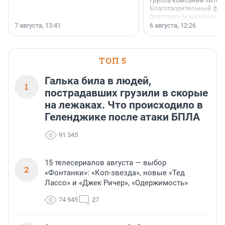
Группа компаний «А101»
Благотворительный фо
бездомным животным 
заключили соглашение
7 августа, 13:41
6 августа, 12:26
стратегическом сотрудн
ТОП 5
Галька била в людей,
1
пострадавших грузили в скорые
на лежаках. Что происходило в
Геленджике после атаки БПЛА
91 345
15 телесериалов августа — выбор
2
«Фонтанки»: «Коп-звезда», новые «Тед
Лассо» и «Джек Ричер», «Одержимость»
74 945
27