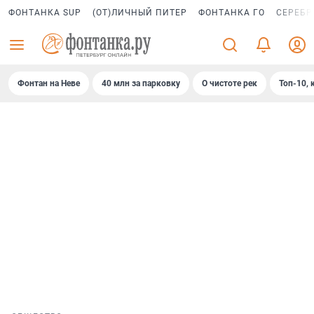
ФОНТАНКА SUP
(ОТ)ЛИЧНЫЙ ПИТЕР
ФОНТАНКА ГО
СЕРЕБР
Фонтан на Неве
40 млн за парковку
О чистоте рек
Топ-10, 