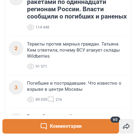
ракетами по одиннадцати
регионам России. Власти
сообщили о погибших и раненых
114 448
Теракты против мирных граждан. Татьяна
2
Ким ответила, почему ВСУ атакует склады
Wildberries
91 571
Погибшие и пострадавшие. Что известно о
3
взрыве в центре Москвы
89 039
216
Галька била в людей, пострадавших грузили
4
60
в скорые на лежаках. Что происходило в
Комментарии
Геленджике после атаки БПЛА