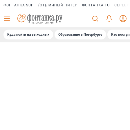
ФОНТАНКА SUP
(ОТ)ЛИЧНЫЙ ПИТЕР
ФОНТАНКА ГО
СЕРЕБР
Куда пойти на выходных
Образование в Петербурге
Кто поступ