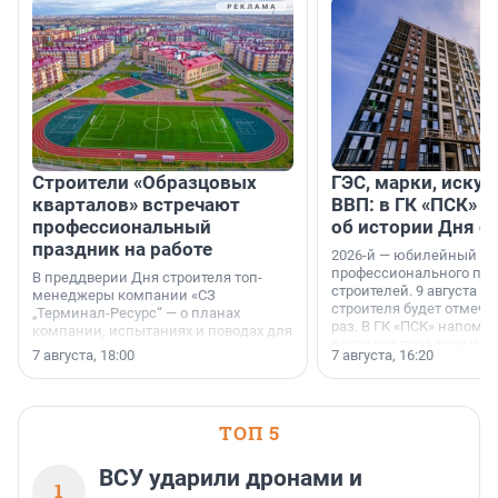
Строители «Образцовых
ГЭС, марки, искус
кварталов» встречают
ВВП: в ГК «ПСК» р
профессиональный
об истории Дня с
праздник на работе
2026-й — юбилейный го
профессионального пр
В преддверии Дня строителя топ-
строителей. 9 августа 2
менеджеры компании «СЗ
строителя будет отмечат
„Терминал-Ресурс“ — о планах
раз. В ГК «ПСК» напомни
компании, испытаниях и поводах для
появился праздник и к
осторожного оптимизма.
7 августа, 18:00
7 августа, 16:20
поменялась роль строит
ТОП 5
ВСУ ударили дронами и
1