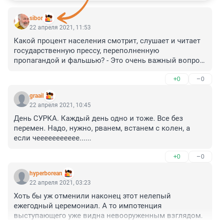
sibor
22 апреля 2021, 11:53
Какой процент населения смотрит, слушает и читает 
государственную прессу, переполненную 
пропагандой и фальшью? - Это очень важный вопрос, 
ведь Россия - царство инерции. И речь даже не о 
+0
–0
"стране дураков". Помните у Пушкина: ах, обмануть 
меня не трудно, я сам обманываться рад. Россия 
graail
слишком привыкла обманываться и жить по инерции 
22 апреля 2021, 10:45
- так спокойней. Разрушение этой коросты идёт очень 
День СУРКА. Каждый день одно и тоже. Все без 
медленно, и пока Запад обогащается нашими 
перемен. Надо, нужно, рванем, встанем с колен, а 
мозгами, мы обогащаемся безразличием - вплоть до 
если чеееееееееее......
ненависти к цивилизованному миру. Кто-то посетует, 
позлорадствует, выпустит пар - не более того.
+0
–0
hyperborean
22 апреля 2021, 03:23
Хоть бы уж отменили наконец этот нелепый 
ежегодный церемониал. А то импотенция 
выступающего уже видна невооруженным взглядом.