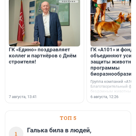
ГК «Едино» поздравляет
ГК «А101» и фонд
коллег и партнёров с Днём
объединяют усил
строителя!
защиты животных
программы
биоразнообразия
Группа компаний «А101»
Благотворительный фо
бездомным животным 
заключили соглашение
7 августа, 13:41
6 августа, 12:26
стратегическом сотрудн
ТОП 5
Галька била в людей,
1