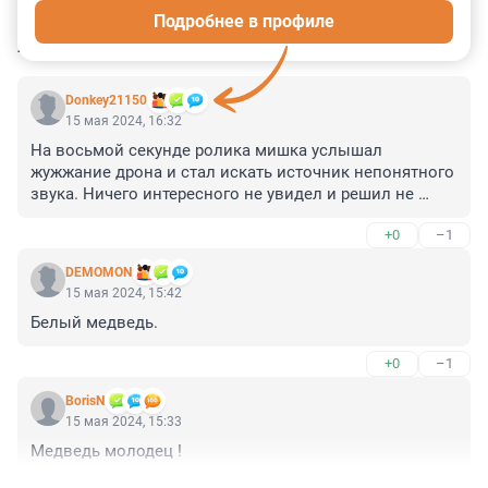
Подробнее в профиле
КОММЕНТАРИИ
3
Donkey21150
15 мая 2024, 16:32
На восьмой секунде ролика мишка услышал 
жужжание дрона и стал искать источник непонятного 
звука. Ничего интересного не увидел и решил не 
обращать внимания. А мысль о том, что источник 
+0
–1
звука может находиться прямо над головой, в него 
природой не заложена, да и шея, наверное, так не 
DEMOMON
выгибается.
15 мая 2024, 15:42
Белый медведь.
+0
–1
BorisN
15 мая 2024, 15:33
Медведь молодец !