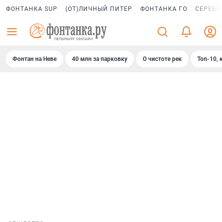
ФОНТАНКА SUP
(ОТ)ЛИЧНЫЙ ПИТЕР
ФОНТАНКА ГО
СЕРЕБР
Фонтан на Неве
40 млн за парковку
О чистоте рек
Топ-10, 