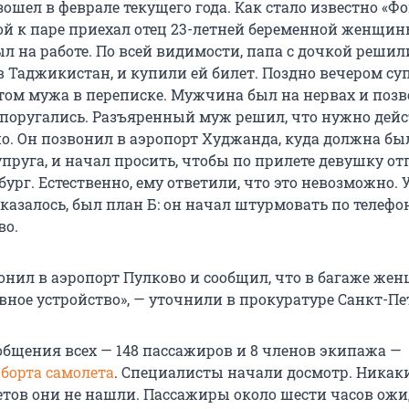
шел в феврале текущего года. Как стало известно «Фо
ой к паре приехал отец 23-летней беременной женщины
л на работе. По всей видимости, папа с дочкой решили
в Таджикистан, и купили ей билет. Поздно вечером су
этом мужа в переписке. Мужчина был на нервах и поз
 поругались. Разъяренный муж решил, что нужно дей
о. Он позвонил в аэропорт Худжанда, куда должна бы
упруга, и начал просить, чтобы по прилете девушку о
бург. Естественно, ему ответили, что это невозможно. 
казалось, был план Б: он начал штурмовать по телефо
во.
нил в аэропорт Пулково и сообщил, что в багаже же
вное устройство», — уточнили в прокуратуре Санкт-Пе
общения всех — 148 пассажиров и 8 членов экипажа —
 борта самолета
. Специалисты начали досмотр. Никак
тов они не нашли. Пассажиры около шести часов ож