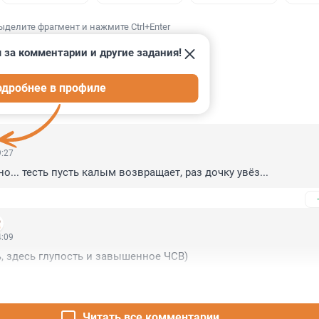
ыделите фрагмент и нажмите Ctrl+Enter
 за комментарии и другие задания!
одробнее в профиле
ИИ
3
9:27
... тесть пусть калым возвращает, раз дочку увёз...
4:09
, здесь глупость и завышенное ЧСВ)
Читать все комментарии