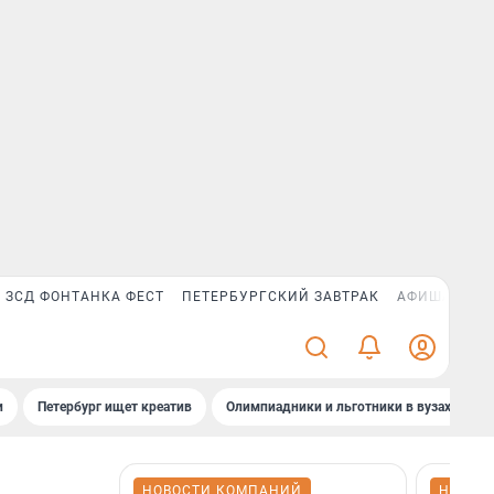
ЗСД ФОНТАНКА ФЕСТ
ПЕТЕРБУРГСКИЙ ЗАВТРАК
АФИША PLUS
и
Петербург ищет креатив
Олимпиадники и льготники в вузах СПб
НОВОСТИ КОМПАНИЙ
НОВОС