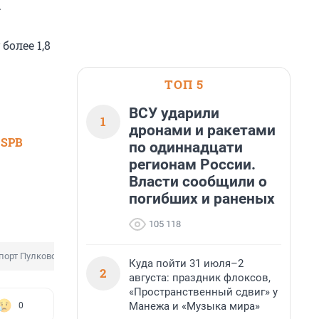
.
олее 1,8
ТОП 5
ВСУ ударили
1
дронами и ракетами
 SPB
по одиннадцати
регионам России.
Власти сообщили о
погибших и раненых
105 118
порт Пулково
Ложное минирование
Куда пойти 31 июля–2
2
августа: праздник флоксов,
«Пространственный сдвиг» у
Манежа и «Музыка мира»
0