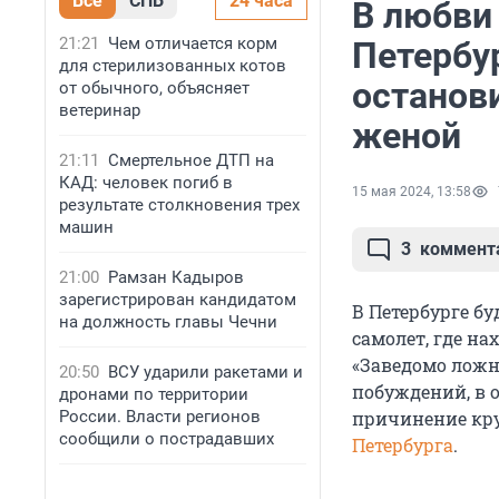
Все
СПБ
24 часа
В любви 
21:21
Чем отличается корм
Петербур
для стерилизованных котов
останов
от обычного, объясняет
ветеринар
женой
21:11
Смертельное ДТП на
КАД: человек погиб в
15 мая 2024, 13:58
результате столкновения трех
машин
3
коммент
21:00
Рамзан Кадыров
зарегистрирован кандидатом
В Петербурге б
на должность главы Чечни
самолет, где на
«Заведомо ложн
20:50
ВСУ ударили ракетами и
побуждений, в 
дронами по территории
России. Власти регионов
причинение кру
сообщили о пострадавших
Петербурга
.