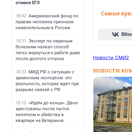
отмене ЕГЭ
Самые ярки
18:42
Американский фонд по
правам человека признали
нежелательным в России
ВКо
18:31
Эксперт по нервным
болезням назвал способ
легко вернуться к работе даже
Новости СМИ2
после долгого отпуска
НОВОСТИ КО
18:23
МИД РФ о ситуации с
армянским экспортом: это
реальность, которая ждет при
разрыве связей с РФ
18:12
«Идём до конца». Двое
арестованы после пыток
кипятком и убийства в
квартире на Ветеранов