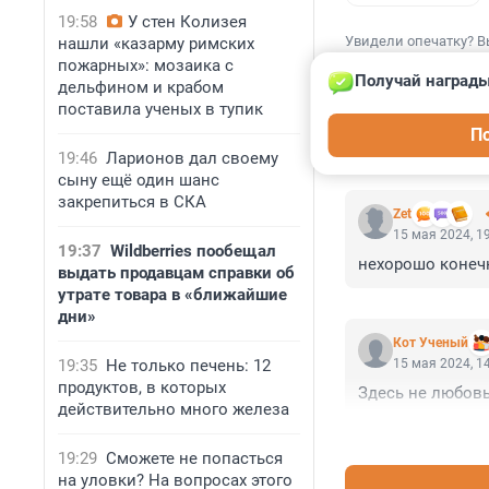
19:58
У стен Колизея
Увидели опечатку? В
нашли «казарму римских
пожарных»: мозаика с
Получай награды
дельфином и крабом
поставила ученых в тупик
П
КОММЕНТАР
19:46
Ларионов дал своему
сыну ещё один шанс
закрепиться в СКА
Zet
15 мая 2024, 1
19:37
Wildberries пообещал
нехорошо конечно
выдать продавцам справки об
утрате товара в «ближайшие
дни»
Кот Ученый
19:35
Не только печень: 12
15 мая 2024, 1
продуктов, в которых
Здесь не любовь
действительно много железа
19:29
Сможете не попасться
на уловки? На вопросах этого