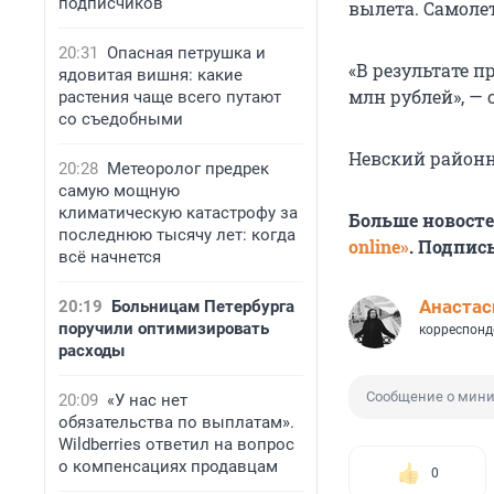
подписчиков
вылета. Самоле
20:31
Опасная петрушка и
«В результате 
ядовитая вишня: какие
млн рублей», —
растения чаще всего путают
со съедобными
Невский районн
20:28
Метеоролог предрек
самую мощную
климатическую катастрофу за
Больше новост
последнюю тысячу лет: когда
online»
. Подпис
всё начнется
Анастас
20:19
Больницам Петербурга
поручили оптимизировать
корреспонд
расходы
Сообщение о мин
20:09
«У нас нет
обязательства по выплатам».
Wildberries ответил на вопрос
о компенсациях продавцам
0