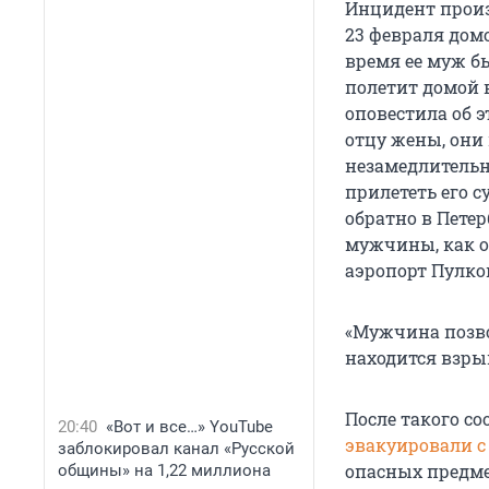
Инцидент произо
23 февраля дом
время ее муж бы
полетит домой 
оповестила об 
отцу жены, они
незамедлительн
прилететь его с
обратно в Петер
мужчины, как о
аэропорт Пулко
«Мужчина позво
находится взры
После такого со
20:40
«Вот и все…» YouTube
эвакуировали с
заблокировал канал «Русской
опасных предме
общины» на 1,22 миллиона