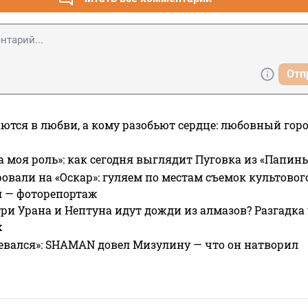
Отп
ются в любви, а кому разобьют сердце: любовный гор
а моя роль»: как сегодня выглядит Пуговка из «Папин
овали на «Оскар»: гуляем по местам съемок культово
я — фоторепортаж
ри Урана и Нептуна идут дожди из алмазов? Разгадка
х
евался»: SHAMAN довел Мизулину — что он натворил