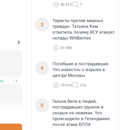
82 815
7
Теракты против мирных
3
граждан. Татьяна Ким
ответила, почему ВСУ атакует
склады Wildberries
81 008
Погибшие и пострадавшие.
4
Что известно о взрыве в
центре Москвы
+0
–1
79 914
216
Галька била в людей,
5
пострадавших грузили в
скорые на лежаках. Что
+3
–0
происходило в Геленджике
после атаки БПЛА