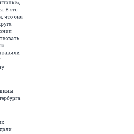
нтанке»,
. В это
, что она
пруга
вонил
ствовать
ла
тправили
У
ну
нщины
тербурга.
их
идали