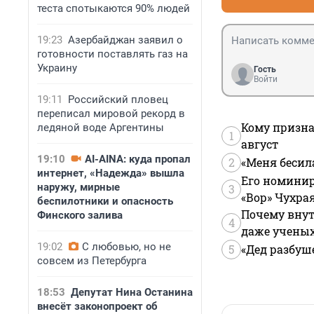
теста спотыкаются 90% людей
19:23
Азербайджан заявил о
готовности поставлять газ на
Украину
Гость
Войти
19:11
Российский пловец
переписал мировой рекорд в
Кому призна
ледяной воде Аргентины
1
август
19:10
AI-AINA: куда пропал
2
«Меня бесил
интернет, «Надежда» вышла
Его номинир
наружу, мирные
3
«Вор» Чухра
беспилотники и опасность
Почему внут
Финского залива
4
даже учены
19:02
С любовью, но не
5
«Дед разбуш
совсем из Петербурга
18:53
Депутат Нина Останина
внесёт законопроект об