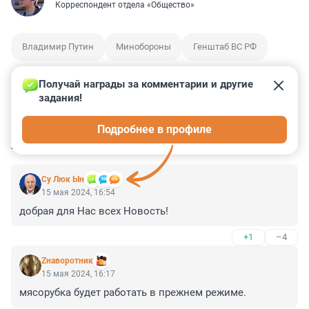
Корреспондент отдела «Общество»
Владимир Путин
Минобороны
Генштаб ВС РФ
Получай награды за комментарии и другие 
задания!
1
1
0
0
0
Подробнее в профиле
КОММЕНТАРИИ
5
Су Люк Ын
15 мая 2024, 16:54
добрая для Нас всех Новость!
+1
–4
Zнаворотник
15 мая 2024, 16:17
мясорубка будет работать в прежнем режиме.