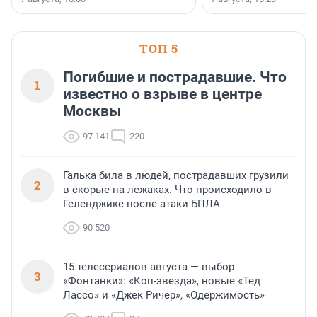
поменялась роль строит
ТОП 5
Погибшие и пострадавшие. Что
1
известно о взрыве в центре
Москвы
97 141
220
Галька била в людей, пострадавших грузили
2
в скорые на лежаках. Что происходило в
Геленджике после атаки БПЛА
90 520
15 телесериалов августа — выбор
3
«Фонтанки»: «Коп-звезда», новые «Тед
Лассо» и «Джек Ричер», «Одержимость»