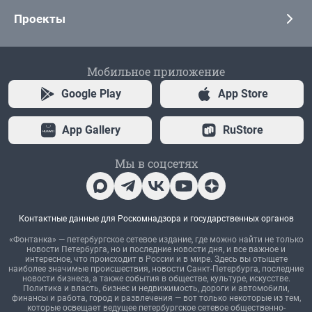
Проекты
Мобильное приложение
Google Play
App Store
App Gallery
RuStore
Мы в соцсетях
Контактные данные для Роскомнадзора и государственных органов
«Фонтанка» — петербургское сетевое издание, где можно найти не только
новости Петербурга, но и последние новости дня, и все важное и
интересное, что происходит в России и в мире. Здесь вы отыщете
наиболее значимые происшествия, новости Санкт-Петербурга, последние
новости бизнеса, а также события в обществе, культуре, искусстве.
Политика и власть, бизнес и недвижимость, дороги и автомобили,
финансы и работа, город и развлечения — вот только некоторые из тем,
которые освещает ведущее петербургское сетевое общественно-