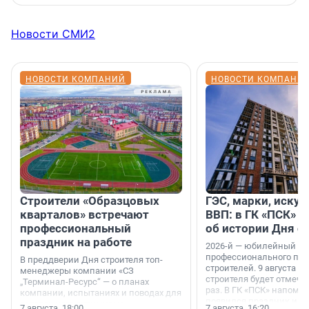
Новости СМИ2
НОВОСТИ КОМПАНИЙ
НОВОСТИ КОМПАНИ
Строители «Образцовых
ГЭС, марки, искус
кварталов» встречают
ВВП: в ГК «ПСК» р
профессиональный
об истории Дня с
праздник на работе
2026-й — юбилейный го
профессионального пр
В преддверии Дня строителя топ-
строителей. 9 августа 2
менеджеры компании «СЗ
строителя будет отмечат
„Терминал-Ресурс“ — о планах
раз. В ГК «ПСК» напомни
компании, испытаниях и поводах для
появился праздник и к
осторожного оптимизма.
7 августа, 18:00
7 августа, 16:20