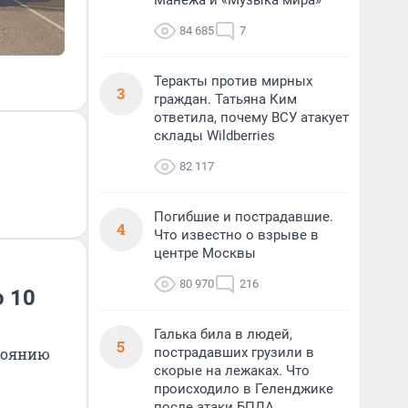
Манежа и «Музыка мира»
84 685
7
Теракты против мирных
3
граждан. Татьяна Ким
ответила, почему ВСУ атакует
склады Wildberries
82 117
Погибшие и пострадавшие.
4
Что известно о взрыве в
центре Москвы
80 970
216
 10
Галька била в людей,
5
тоянию
пострадавших грузили в
скорые на лежаках. Что
происходило в Геленджике
после атаки БПЛА