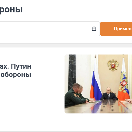
ороны
Примен
ах. Путин
нобороны