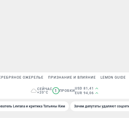
ЕРЕБРЯНОЕ ОЖЕРЕЛЬЕ
ПРИЗНАНИЕ И ВЛИЯНИЕ
LEMON GUIDE
USD 81,41
СЕЙЧАС
1
ПРОБКИ
+20°C
EUR 94,06
ователь Levrana и критика Татьяны Ким
Зачем депутаты удаляют соцсет