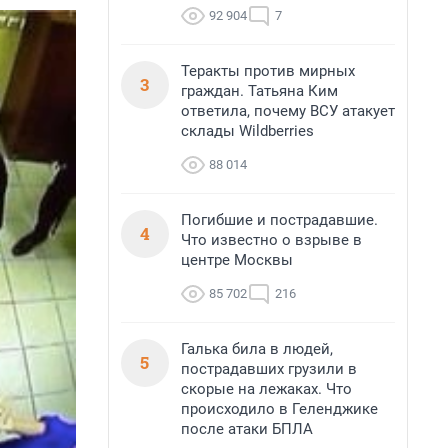
92 904
7
Теракты против мирных
3
граждан. Татьяна Ким
ответила, почему ВСУ атакует
склады Wildberries
88 014
Погибшие и пострадавшие.
4
Что известно о взрыве в
центре Москвы
85 702
216
Галька била в людей,
5
пострадавших грузили в
скорые на лежаках. Что
происходило в Геленджике
после атаки БПЛА