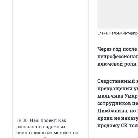
Елена Пальм/Интерпр
Через год посл
непрофессионал
ключевой роли 
Следственный к
прекращении уг
мальчика Умара
сотрудников ц
Цимбалина, но
крови не наказ
18:00
Наш проект: Как
продажу СК то
распознать надежных
ремонтников из множества