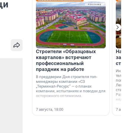
щи
Строители «Образцовых
На вод
кварталов» встречают
зарабо
профессиональный
станци
праздник на работе
Инженер
телеком-
В преддверии Дня строителя топ-
популярн
менеджеры компании «СЗ
Ленингра
„Терминал-Ресурс“ — о планах
станции 
компании, испытаниях и поводах для
Раздолин
осторожного оптимизма.
недалеко
водопада
7 августа, 18:00
7 августа,