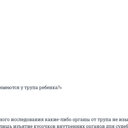
имеются у трупа ребенка?»
нного исследования какие-либо органы от трупа не из
лишь изъятие кусочков внутренних органов для судеб