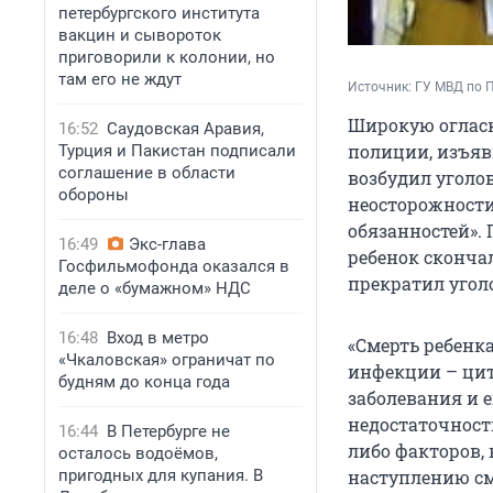
петербургского института
вакцин и сывороток
приговорили к колонии, но
там его не ждут
Источник: 
ГУ МВД по П
Широкую огласк
16:52
Саудовская Аравия,
полиции, изъявш
Турция и Пакистан подписали
соглашение в области
возбудил уголов
обороны
неосторожност
обязанностей».
16:49
Экс-глава
ребенок скончал
Госфильмофонда оказался в
прекратил уголо
деле о «бумажном» НДС
16:48
Вход в метро
«Смерть ребенк
«Чкаловская» ограничат по
инфекции – цит
будням до конца года
заболевания и 
недостаточност
16:44
В Петербурге не
либо факторов,
осталось водоёмов,
наступлению см
пригодных для купания. В