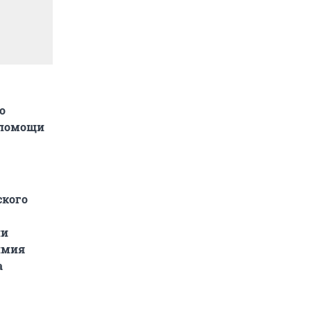
о
 помощи
ского
ни
имия
а