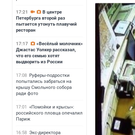
17:21
В центре
Петербурга второй раз
пытается утонуть плавучий
ресторан
17:17
«Весёлый молочник»
Джастас Уолкер рассказал,
что его семью хотят
выдворить из России
17:08
Руферы-подростки
попытались забраться на
крышу Смольного собора
ради фото
17:01
«Помойки и крысы»:
российского пловца опечалил
Париж
16:58
Экс-директора