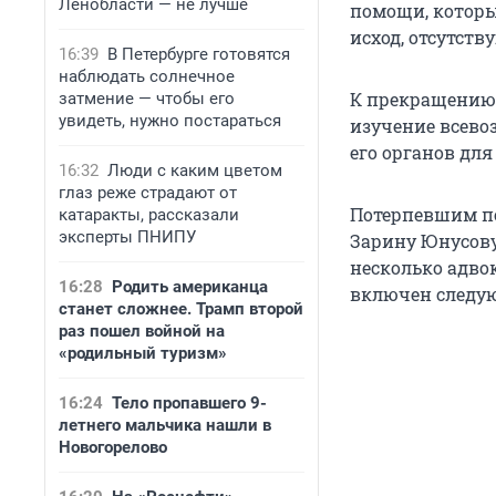
Ленобласти — не лучше
помощи, которы
исход, отсутств
16:39
В Петербурге готовятся
наблюдать солнечное
К прекращению 
затмение — чтобы его
увидеть, нужно постараться
изучение всево
его органов для
16:32
Люди с каким цветом
глаз реже страдают от
Потерпевшим по
катаракты, рассказали
эксперты ПНИПУ
Зарину Юнусов
несколько адво
16:28
Родить американца
включен следу
станет сложнее. Трамп второй
раз пошел войной на
«родильный туризм»
16:24
Тело пропавшего 9-
летнего мальчика нашли в
Новогорелово