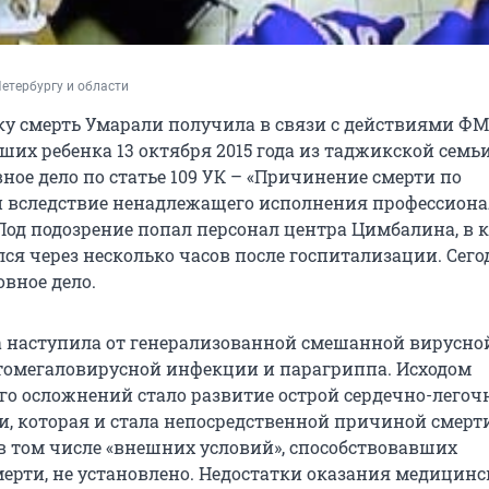
етербургу и области
у смерть Умарали получила в связи с действиями ФМ
их ребенка 13 октября 2015 года из таджикской семьи
ное дело по статье 109 УК – «Причинение смерти по
и вследствие ненадлежащего исполнения профессион
 Под подозрение попал персонал центра Цимбалина, в 
ся через несколько часов после госпитализации. Сего
вное дело.
а наступила от генерализованной смешанной вирусно
омегаловирусной инфекции и парагриппа. Исходом
его осложнений стало развитие острой сердечно-легоч
и, которая и стала непосредственной причиной смерти
 в том числе «внешних условий», способствовавших
ерти, не установлено. Недостатки оказания медицинс