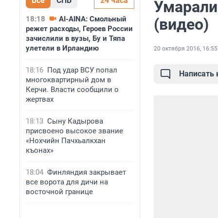
Все
СПБ
24 часа
Умарали
18:18
AI-AINA: Смольный
(видео)
режет расходы, Героев России
зачислили в вузы, Бу и Тяпа
улетели в Ирландию
20 октября 2016, 16:55
18:16
Под удар ВСУ попал
Написать
многоквартирный дом в
Керчи. Власти сообщили о
жертвах
18:13
Сыну Кадырова
присвоено высокое звание
«Нохчийн Пачхьалкхан
къонах»
18:04
Финляндия закрывает
все ворота для дичи на
восточной границе