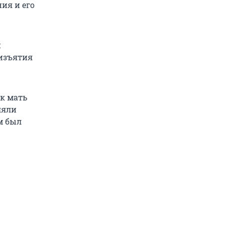
ия и его
и
 изъятия
ак мать
ляли
м был