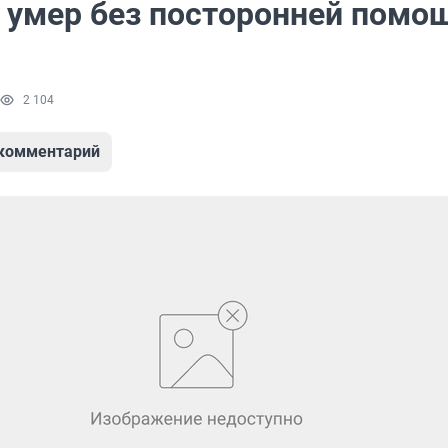
 умер без посторонней помо
2 104
 комментарий