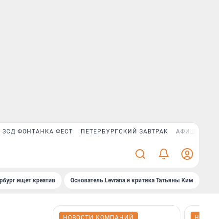
ЗСД ФОНТАНКА ФЕСТ
ПЕТЕРБУРГСКИЙ ЗАВТРАК
АФИША PLUS
рбург ищет креатив
Основатель Levrana и критика Татьяны Ким
Зач
НОВОСТИ КОМПАНИЙ
НОВОС