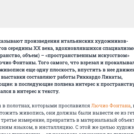
казывают произведения итальянских художников-
ов середины ХХ века, вдохновлявшихся спациализм
странство, объем) – «пространственным искусством»
чио Фонтаны. Того самого, что взрезал и прокалыва
живописи еще одну плоскость, впустить в нее движе
 выставки составляют работы Риккардо Ликаты,
щие: в последующие полвека интерес к пространств
лся в интерес к тексту.
 в полотнах, которыми прославился
Лючио Фонтана
,
тожить живопись, они должны были вывести ее из ге
 третье измерение, превратить в материальный объек
шним языком, в инсталляцию. С этой же целью худож