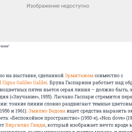
тение"
но на выставке, сделанной
Эрмитажем
совместно с
Il Cigno Galileo Galilei
. Бруна Гаспарини работает над об
зноцветных пятен вьется серая линия – должно быть, 
ия («Звучание», 1955). Лючано Гаспари стремится пер
ии: тонкие линии словно раздвигают темные цветов
1956 и 1961).
Эмилио Ведова
ищет средства выразить 
а: «Беспокойное пространство» (1950-е), «Non dove» (19
ет
Виргилио Гвиди
, который изображает нечто вроде 
очервяков, выпрыгивающих в желтое марево, и перед