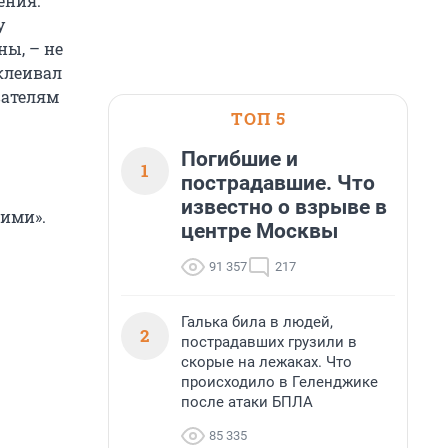
ения.
у
ны, – не
иклеивал
вателям
ТОП 5
Погибшие и
1
пострадавшие. Что
известно о взрыве в
кими».
центре Москвы
91 357
217
Галька била в людей,
2
пострадавших грузили в
скорые на лежаках. Что
происходило в Геленджике
после атаки БПЛА
85 335