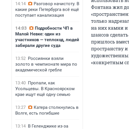
использовать н
14:14
Разговор начистоту. В
Фонтана жил дол
какие реки Петербурга всё ещё
«пространствен
поступает канализация
только надрезал
на них камни и
14:03
Подробности ЧП в
Малой Невке: один из
шансов сделать
участников — теплоход, людей
пришлось вмест
забирали другие суда
пространству и
художественным
13:52
Россиянки взяли
«конкретным сп
золото в чемпионате мира по
академической гребле
13:40
Пропали, как
Усольцевы. В Красноярском
крае ищут ещё одну семью
13:27
Катера столкнулись в
Волге, есть погибшие
13:14
В Геленджике из-за