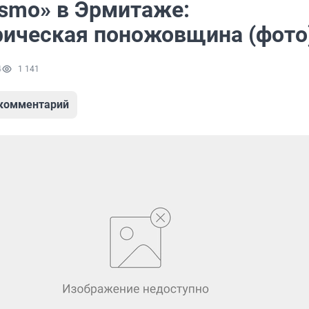
ismo» в Эрмитаже:
ическая поножовщина (фото
4
1 141
 комментарий