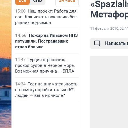
Все
СПБ
24 часа
«Spazial
15:00
Наш проект: Работа для
Метафор
сов. Как искать вакансию без
ранних подъемов
11 февраля 2010, 02:4
14:56
Пожар на Ильском НПЗ
потушили. Пострадавших
Написать
стало больше
14:47
Турция ограничила
проход судов в Черное море.
Возможная причина — БПЛА
14:34
Тест на внимательность:
его смогут пройти только 5%
людей — вы в их числе?