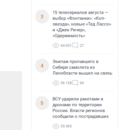
15 телесериалов августа —
3
выбор «Фонтанки»: «Коп-
звезда», новые «Тед Лассо»
и «Джек Ричер»,
«Одержимость»
64 631
27
Экипаж пропавшего в
4
Сибири самолета из
Ленобласти вышел на связь
56 128
60
ВСУ ударили ракетами и
5
дронами по территории
России. Власти регионов
сообщили о пострадавших
53 365