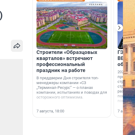
)
Строители «Образцовых
ГЭС, м
кварталов» встречают
ВВП: в
профессиональный
об ист
праздник на работе
2026-й —
професси
В преддверии Дня строителя топ-
строителе
менеджеры компании «СЗ
строителя
„Терминал-Ресурс“ — о планах
раз. В ГК
компании, испытаниях и поводах для
появился
осторожного оптимизма.
поменяла
7 августа, 18:00
7 августа,