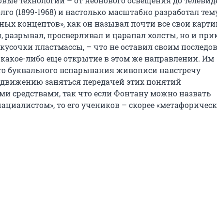
овые технологии – от неонового освещения до телевид
го (1899-1968) и настолько масштабно разработал тем
ных концептов», как он называл почти все свои карти
, разрывал, просверливал и царапал холсты, но и пр
 кусочки пластмассы, – что не оставил своим последо
 какое-либо еще открытие в этом же направлении. Им
о буквального вспарывания живописи навстречу
 движению заняться передачей этих понятий
и средствами, так что если Фонтану можно назвать
ациалистом», то его учеников – скорее «метафоричес