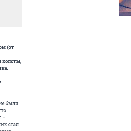
ом (от
л холсты,
ние.
у
 не были
тто
т –
ник стал