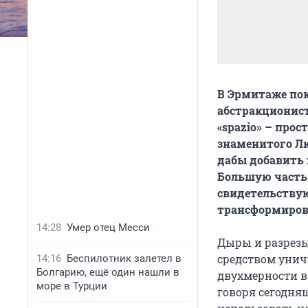
В Эрмитаже по
абстракционист
«spazio» – про
знаменитого Лю
дабы добавить 
Большую часть
свидетельствую
трансформирова
14:28
Умер отец Месси
Дыры и разрезы
средством унич
14:16
Беспилотник залетел в
Болгарию, ещё один нашли в
двухмерности в
море в Турции
говоря сегодня