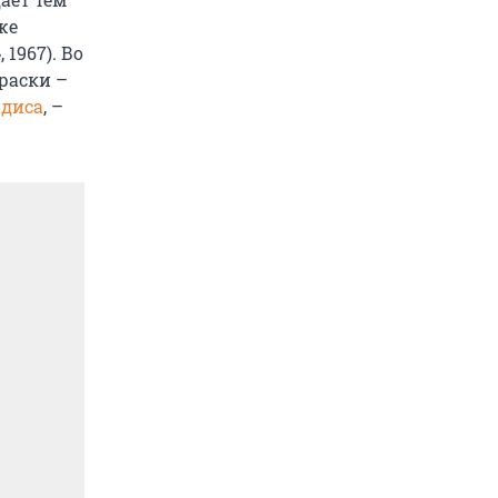
же
1967). Во
раски –
диса
, –