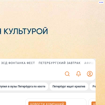
ЗСД ФОНТАНКА ФЕСТ
ПЕТЕРБУРГСКИЙ ЗАВТРАК
АФИША PLUS
тупил в вузы Петербурга по квоте
Петербург ищет креатив
Рейтинги
НОВОСТИ КОМПАНИЙ
НОВОС