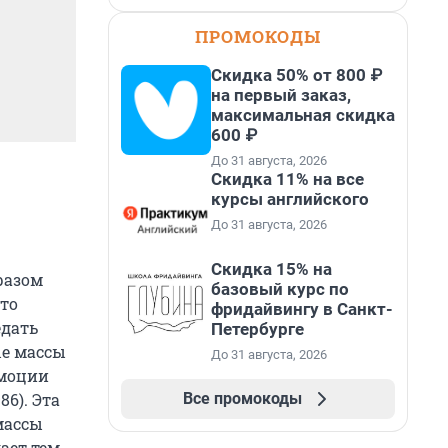
ПРОМОКОДЫ
Скидка 50% от 800 ₽
на первый заказ,
максимальная скидка
600 ₽
До 31 августа, 2026
Скидка 11% на все
курсы английского
До 31 августа, 2026
Скидка 15% на
разом
базовый курс по
это
фридайвингу в Санкт-
едать
Петербурге
ые массы
До 31 августа, 2026
эмоции
Все промокоды
86). Эта
массы
ает тем