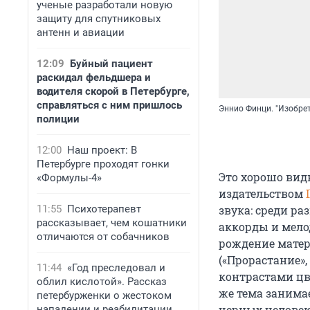
ученые разработали новую
защиту для спутниковых
антенн и авиации
12:09
Буйный пациент
раскидал фельдшера и
водителя скорой в Петербурге,
справляться с ним пришлось
Эннио Финци. "Изобре
полиции
12:00
Наш проект: В
Петербурге проходят гонки
Это хорошо вид
«Формулы-4»
издательством
11:55
Психотерапевт
звука: среди ра
рассказывает, чем кошатники
аккорды и мелод
отличаются от собачников
рождение матер
(«Прорастание», 
11:44
«Год преследовал и
контрастами цвет
облил кислотой». Рассказ
же тема занима
петербурженки о жестоком
черных человек
нападении и реабилитации