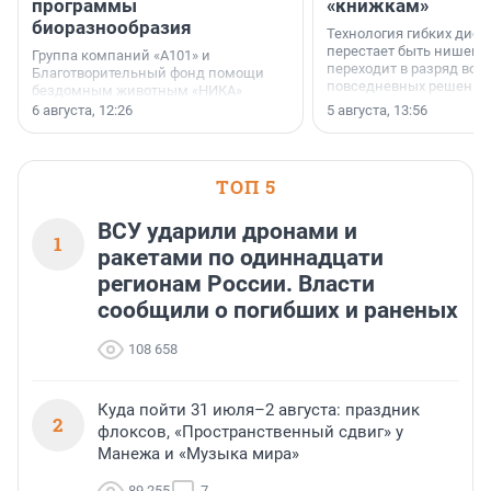
программы
«книжкам»
биоразнообразия
Технология гибких дисп
перестает быть нишевы
Группа компаний «А101» и
переходит в разряд вос
Благотворительный фонд помощи
повседневных решений
бездомным животным «НИКА»
заключили соглашение о
6 августа, 12:26
5 августа, 13:56
стратегическом сотрудничестве.
ТОП 5
ВСУ ударили дронами и
1
ракетами по одиннадцати
регионам России. Власти
сообщили о погибших и раненых
108 658
Куда пойти 31 июля–2 августа: праздник
2
флоксов, «Пространственный сдвиг» у
Манежа и «Музыка мира»
89 255
7