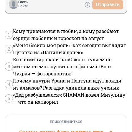
Гость
Отправить
Войти
Кому признаются в любви, а кому разобьют
1
сердце: любовный гороскоп на август
«Меня бесила моя роль»: как сегодня выглядит
2
Пуговка из «Папиных дочек»
Его номинировали на «Оскар»: гуляем по
3
местам съемок культового фильма «Вор»
Чухрая — фоторепортаж
Почему внутри Урана и Нептуна идут дожди
4
из алмазов? Разгадка удивила даже ученых
«Дед разбушевался»: SHAMAN довел Мизулину
5
— что он натворил
ПРИСОЕДИНИТЬСЯ