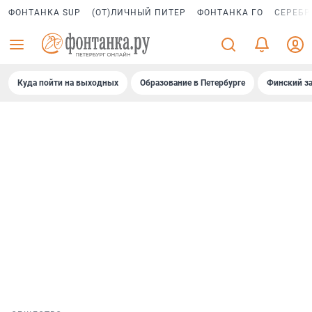
ФОНТАНКА SUP
(ОТ)ЛИЧНЫЙ ПИТЕР
ФОНТАНКА ГО
СЕРЕБР
Куда пойти на выходных
Образование в Петербурге
Финский за