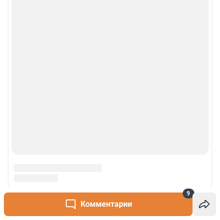
© 2000-2026 Фонтанка.Ру
Свидетельство Роскомнадзора ЭЛ № ФС 77-66333 от 14.07.2016
© ООО «Интернет Технологии»
9
Комментарии