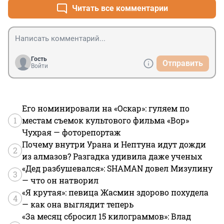
Читать все комментарии
Гость
Отправить
Войти
Его номинировали на «Оскар»: гуляем по
1
местам съемок культового фильма «Вор»
Чухрая — фоторепортаж
Почему внутри Урана и Нептуна идут дожди
2
из алмазов? Разгадка удивила даже ученых
«Дед разбушевался»: SHAMAN довел Мизулину
3
— что он натворил
«Я крутая»: певица Жасмин здорово похудела
4
— как она выглядит теперь
«За месяц сбросил 15 килограммов»: Влад