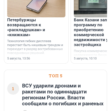
Петербуржцы
Банк Казани запу
возвращаются к
программу по
«раскладушкам» и
приобретению
«книжкам»
коммерческой
недвижимости у
Технология гибких дисплеев
застройщика
перестает быть нишевым трендом и
переходит в разряд востребованных
Покупка коммерческой
повседневных решений.
недвижимости финанс
5 августа, 13:56
5 августа, 10:10
инструмент, доступный
предпринимателей. Буд
офис, склад, торговое 
или готовый арендный 
ТОП 5
успех сделки зависит о
выбора объекта и грамо
финансирования.
ВСУ ударили дронами и
1
ракетами по одиннадцати
регионам России. Власти
сообщили о погибших и раненых