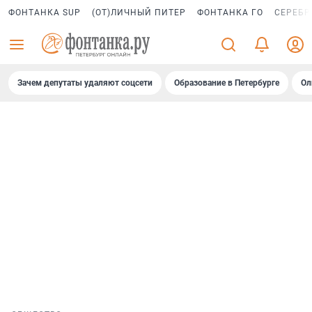
ФОНТАНКА SUP
(ОТ)ЛИЧНЫЙ ПИТЕР
ФОНТАНКА ГО
СЕРЕБР
Зачем депутаты удаляют соцсети
Образование в Петербурге
Ол