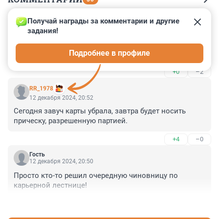
Получай награды за комментарии и другие 
Гость
12 декабря 2024, 22:02
задания!
У родителей нет чувства юмора. Завуч пошутила, они 
Подробнее в профиле
повелись как дети🤪
+0
–2
RR_1978
12 декабря 2024, 20:52
Сегодня завуч карты убрала, завтра будет носить 
прическу, разрешенную партией.
+4
–0
Гость
12 декабря 2024, 20:50
Просто кто-то решил очередную чиновницу по 
карьерной лестнице!
+0
–0