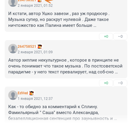
264758521
2 января 2021, 01:52
И кстати, автор Ушко завези , раз уж продюсер . 
Музыка супер, но раскрут нулевой . Даже такое 
ничтожество как Палина имеет больше 
прослушиваний на спотифае.
+0
–0
264758521
2 января 2021, 01:09
Автор хиппие некультурное , которое в принципе не 
очень понимает что такое музыка . По постсоветской 
парадигме - у него текст превалирует, над соб-сно 
музыкой . В результате форсит Палину, которая тупо 
+0
–0
начитки своего текста оформила чуть более 
прилежно чем принято на упомянутом грушинском 
EdVed
фестивале. Что имеется по итогу -звучок из 00-10 и 
1 января 2021, 12:37
какие то никому неинтересные мысли никому 
Как - то обидно за комментарий к Сплину. 
неинтересной барышни про сгущенку и прочее. Ну и 
Фамильярный " Саша" вместо Александра, 
все остальное в том же духе, плюс минус- живые 
безапелляционная сентенция про заунывность и 
трупы и молодые тип дарования. Вобщем автор - 
отчаяние как лейтмотив творчества в течение 
горшочек больше не вари.
+0
–0
нескольких десятков лет. Автор обзора наверняка 