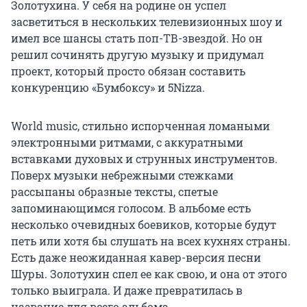
Золотухина. У себя на родине он успел
засветиться в нескольких телевизионных шоу и
имел все шансы стать поп-ТВ-звездой. Но он
решил сочинять другую музыку и придумал
проект, который просто обязан составить
конкуренцию «Бумбоксу» и 5Nizza.
World music, стильно испорченная ломаными
электронными ритмами, с аккуратными
вставками духовых и струнных инструментов.
Поверх музыки небрежными стежками
рассыпаны образные тексты, спетые
запоминающимся голосом. В альбоме есть
несколько очевидных боевиков, которые будут
петь или хотя бы слушать на всех кухнях страны.
Есть даже неожиданная кавер-версия песни
Шуры. Золотухин спел ее как свою, и она от этого
только выиграла. И даже превратилась в
название для всего альбома.