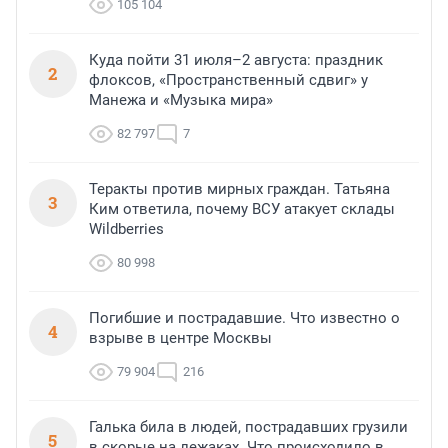
105 104
Куда пойти 31 июля–2 августа: праздник
2
флоксов, «Пространственный сдвиг» у
Манежа и «Музыка мира»
82 797
7
Теракты против мирных граждан. Татьяна
3
Ким ответила, почему ВСУ атакует склады
Wildberries
80 998
Погибшие и пострадавшие. Что известно о
4
взрыве в центре Москвы
79 904
216
Галька била в людей, пострадавших грузили
5
в скорые на лежаках. Что происходило в