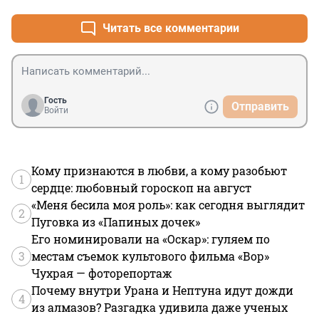
человек умный и просвещенный, но оговорки надо 
делать, что, это, мол, мое субъективное мнение про 
Читать все комментарии
этих музыкантов, не больше. Если бы я пристально не 
следил за Сплином с 1996 года, то молчал бы. Группа 
эволюционировала, развитие по восходящей 
закончилось альбомом " Раздвоение личности" , 
потом действительно пошли самоповторы с уклоном 
Гость
Отправить
в депрессию, на мой взгляд. И голос с годами подсел. 
Войти
Но первые десять лет после " взлета" , обеспеченного 
контрактом с ОРТ Рекордз , если кто помнит те 
времена, группа экспериментировалаа, развивалась, 
была актуальной и интересной.
Кому признаются в любви, а кому разобьют
1
сердце: любовный гороскоп на август
«Меня бесила моя роль»: как сегодня выглядит
2
Пуговка из «Папиных дочек»
Его номинировали на «Оскар»: гуляем по
3
местам съемок культового фильма «Вор»
Чухрая — фоторепортаж
Почему внутри Урана и Нептуна идут дожди
4
из алмазов? Разгадка удивила даже ученых