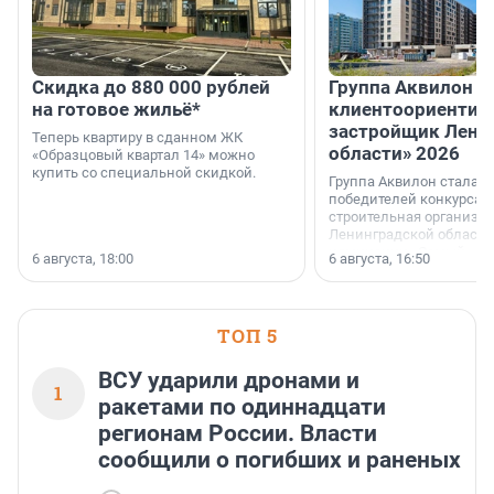
Скидка до 880 000 рублей
Группа Аквилон 
на готовое жильё*
клиентоориентир
застройщик Лени
Теперь квартиру в сданном ЖК
области» 2026
«Образцовый квартал 14» можно
купить со специальной скидкой.
Группа Аквилон стала 
победителей конкурса 
строительная организа
Ленинградской области 
номинации «Самый
6 августа, 18:00
6 августа, 16:50
клиентоориентированн
застройщик Ленинград
области».
ТОП 5
ВСУ ударили дронами и
1
ракетами по одиннадцати
регионам России. Власти
сообщили о погибших и раненых