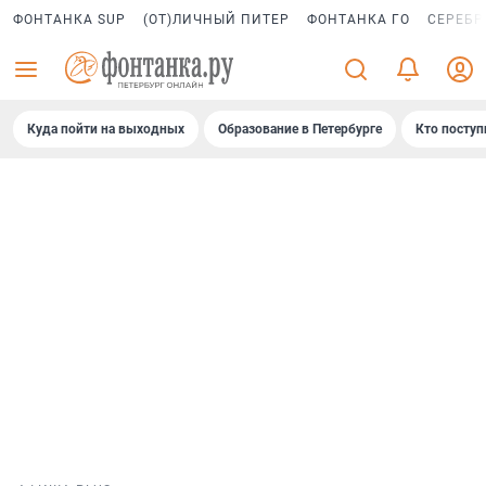
ФОНТАНКА SUP
(ОТ)ЛИЧНЫЙ ПИТЕР
ФОНТАНКА ГО
СЕРЕБР
Куда пойти на выходных
Образование в Петербурге
Кто поступ