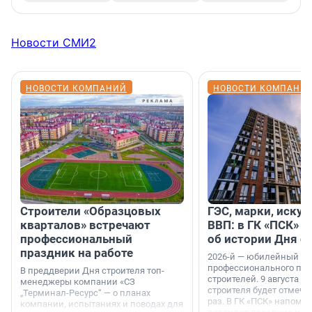
Новости СМИ2
НОВОСТИ КОМПАНИЙ
НОВОСТИ КОМПАНИ
Строители «Образцовых
ГЭС, марки, искус
кварталов» встречают
ВВП: в ГК «ПСК» р
профессиональный
об истории Дня с
праздник на работе
2026-й — юбилейный го
профессионального пр
В преддверии Дня строителя топ-
строителей. 9 августа 2
менеджеры компании «СЗ
строителя будет отмечат
„Терминал-Ресурс“ — о планах
раз. В ГК «ПСК» напомни
компании, испытаниях и поводах для