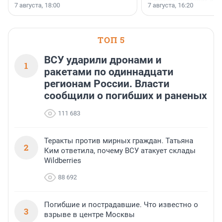
появился праздник и к
осторожного оптимизма.
7 августа, 18:00
7 августа, 16:20
поменялась роль строит
ТОП 5
ВСУ ударили дронами и
1
ракетами по одиннадцати
регионам России. Власти
сообщили о погибших и раненых
111 683
Теракты против мирных граждан. Татьяна
2
Ким ответила, почему ВСУ атакует склады
Wildberries
88 692
Погибшие и пострадавшие. Что известно о
3
взрыве в центре Москвы