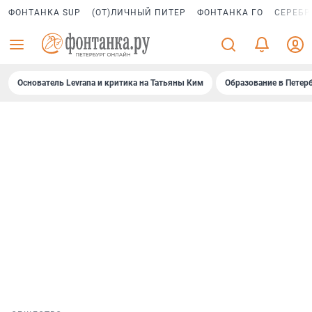
ФОНТАНКА SUP
(ОТ)ЛИЧНЫЙ ПИТЕР
ФОНТАНКА ГО
СЕРЕБР
Основатель Levrana и критика на Татьяны Ким
Образование в Петер