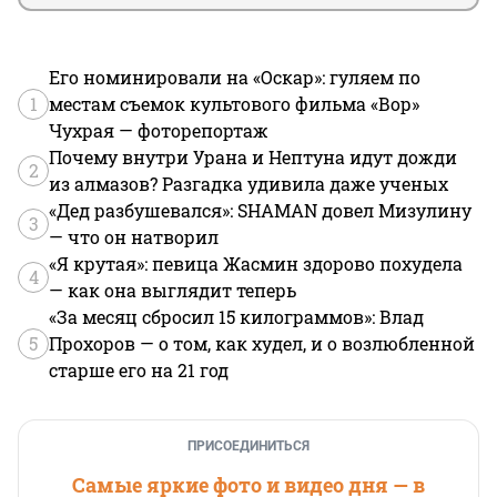
Его номинировали на «Оскар»: гуляем по
1
местам съемок культового фильма «Вор»
Чухрая — фоторепортаж
Почему внутри Урана и Нептуна идут дожди
2
из алмазов? Разгадка удивила даже ученых
«Дед разбушевался»: SHAMAN довел Мизулину
3
— что он натворил
«Я крутая»: певица Жасмин здорово похудела
4
— как она выглядит теперь
«За месяц сбросил 15 килограммов»: Влад
5
Прохоров — о том, как худел, и о возлюбленной
старше его на 21 год
ПРИСОЕДИНИТЬСЯ
Самые яркие фото и видео дня — в