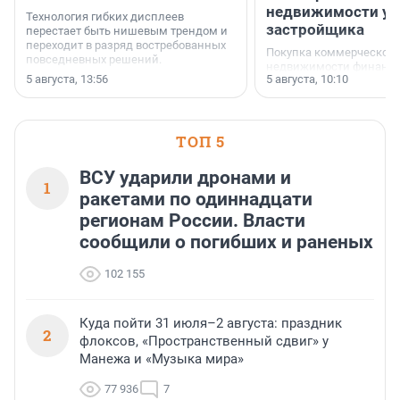
недвижимости у
Технология гибких дисплеев
застройщика
перестает быть нишевым трендом и
переходит в разряд востребованных
Покупка коммерческой
повседневных решений.
недвижимости финанс
5 августа, 13:56
5 августа, 10:10
инструмент, доступный
предпринимателей. Буд
офис, склад, торговое 
или готовый арендный 
ТОП 5
успех сделки зависит о
выбора объекта и грамо
финансирования.
ВСУ ударили дронами и
1
ракетами по одиннадцати
регионам России. Власти
сообщили о погибших и раненых
102 155
Куда пойти 31 июля–2 августа: праздник
2
флоксов, «Пространственный сдвиг» у
Манежа и «Музыка мира»
77 936
7