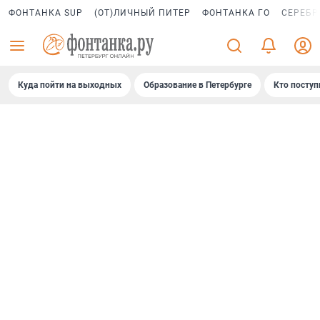
ФОНТАНКА SUP
(ОТ)ЛИЧНЫЙ ПИТЕР
ФОНТАНКА ГО
СЕРЕБР
Куда пойти на выходных
Образование в Петербурге
Кто поступ