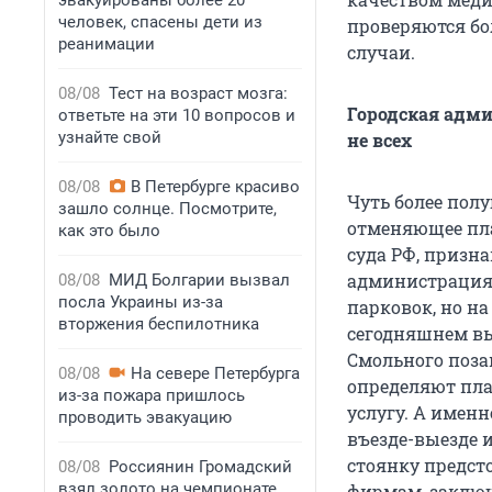
эвакуированы более 20
человек, спасены дети из
проверяются б
реанимации
случаи.
08/08
Тест на возраст мозга:
Городская адми
ответьте на эти 10 вопросов и
узнайте свой
не всех
08/08
В Петербурге красиво
Чуть более полу
зашло солнце. Посмотрите,
отменяющее пла
как это было
суда РФ, призн
администрация 
08/08
МИД Болгарии вызвал
посла Украины из-за
парковок, но на
вторжения беспилотника
сегодняшнем в
Смольного поза
08/08
На севере Петербурга
определяют плат
из-за пожара пришлось
услугу. А именн
проводить эвакуацию
въезде-выезде и
стоянку предст
08/08
Россиянин Громадский
взял золото на чемпионате
фирмам, заключ