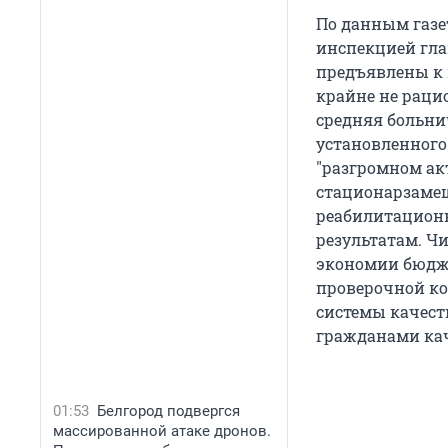
По данным газе
инспекцией гла
предъявлены к 
крайне не рацио
средняя больнич
установленного
"разгромном ак
стационарзамещ
реабилитационн
результатам. Ч
экономии бюдже
проверочной ко
системы качест
гражданами кач
01:53
Белгород подвергся
массированной атаке дронов.