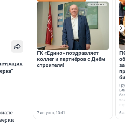
ГК «Едино» поздравляет
ГК «А1
коллег и партнёров с Днём
объеди
нистрация
строителя!
защит
ерка”
прогр
биора
Группа к
Благотв
бездомн
заключил
стратеги
риале
7 августа, 13:41
6 августа,
оверки