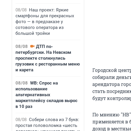
08/08
Наш проект: Яркие
смартфоны для прекрасных
фото — в предзаказе у
сотового оператора из
большой тройки
08/08
ДТП по-
петербургски. На Невском
проспекте столкнулись
грузовик с ресторанным меню
Городской центр
и карета
собирали деньги
08/08
WB: Спрос на
арендатора горо
использование
стать посредни
альтернативных
будут контроли
маркетплейсу складов вырос
в 10 раз
По мнению "НВ",
08/08
Собери слова из 7 букв:
применяется в 
простая головоломка «шесть
доход в местны