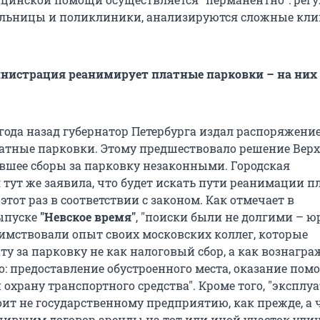
ольницы и поликлиники, анализируются сложные кли
нистрация реанимирует платные парковки – на них
года назад губернатор Петербурга издал распоряжение
тные парковки. Этому предшествовало решение Верх
авшее сборы за парковку незаконными. Городская
тут же заявила, что будет искать пути реанимации 
 этот раз в соответствии с законом. Как отмечает в
ыпуске
"Невское время"
, "поиски были не долгими – 
имствовали опыт своих московских коллег, которые
у за парковку не как налоговый сбор, а как вознагра
о: предоставление обустроенного места, оказание по
 охрану транспортного средства". Кроме того, "эксплу
оит не государственному предприятию, как прежде, а
ившим договор аренды на тот или иной участок ули