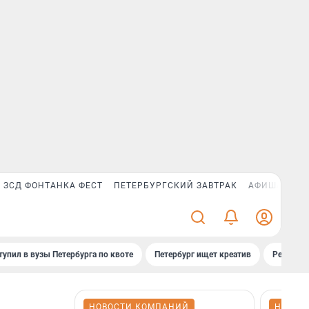
ЗСД ФОНТАНКА ФЕСТ
ПЕТЕРБУРГСКИЙ ЗАВТРАК
АФИША PLUS
тупил в вузы Петербурга по квоте
Петербург ищет креатив
Рейтинги
НОВОСТИ КОМПАНИЙ
НОВОС