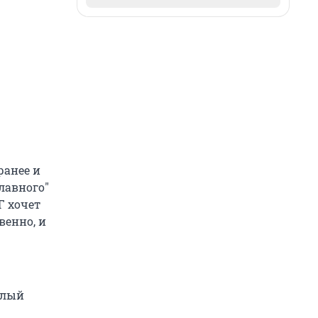
ранее и
лавного"
Г хочет
венно, и
алый