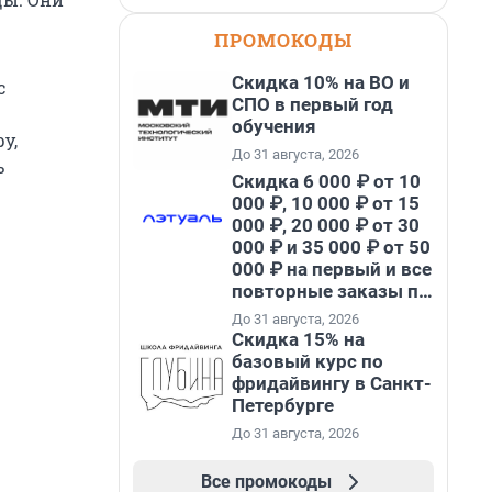
ПРОМОКОДЫ
Скидка 10% на ВО и
с
СПО в первый год
обучения
у,
До 31 августа, 2026
ь
Скидка 6 000 ₽ от 10
000 ₽, 10 000 ₽ от 15
000 ₽, 20 000 ₽ от 30
000 ₽ и 35 000 ₽ от 50
000 ₽ на первый и все
повторные заказы по
промокоду НАБЕРИ
До 31 августа, 2026
Скидка 15% на
базовый курс по
фридайвингу в Санкт-
Петербурге
До 31 августа, 2026
Все промокоды