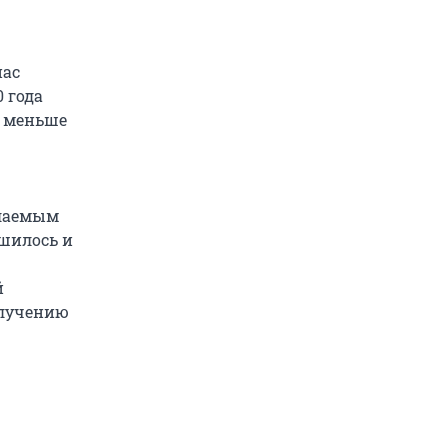
нас
0 года
й меньше
елаемым
шилось и
й
олучению