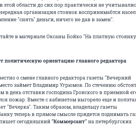
в этой области до сих пор практически не учитывалис
очередная организация стоянок воспринима6тся насе
мление "снять" деньги, ничего не дав в замен".
тайте в материале Оксаны Бойко "На платную стоянку
ет политическую ориентацию главного редактора
вестно о смене главного редактора газеты "Вечерний
 место займет Владимир Угрюмов. По стечению обстоят
м в день отставки господина Гронского в приемной ег
лся пожар. Вместе с кабинетом выгорело еще и полэта
т "Вечерка". Таким образом, владельцу газеты
ку теперь в прямом смысле придется поднимать газ
ом пишет сегодняшний
"Коммерсант"
на петербургских