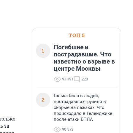
ТОП 5
Погибшие и
1
пострадавшие. Что
известно о взрыве в
центре Москвы
97 191
220
Галька била в людей,
2
пострадавших грузили в
скорые на лежаках. Что
происходило в Геленджике
только
после атаки БПЛА
ь за
90 573
улярно