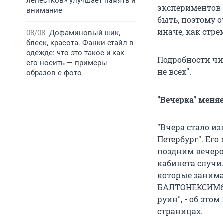
лепестков» улучшает память и
экспериментов 
внимание
быть, поэтому 
иначе, как стре
08/08
Дофаминовый шик,
блеск, красота. Фанки-стайл в
одежде: что это такое и как
Подробности чи
его носить — примеры
не всех".
образов с фото
"Вечерка" меня
"Вчера стало из
Петербург". Его
поздним вечеро
кабинета случи
которые занимае
БАЛТОНЕКСИМбан
руин", - об эт
страницах.