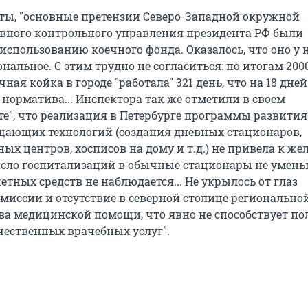
ты, "основные претензии Северо-Западной окружной
вного контрольного управления президента РФ были
использованию коечного фонда. Оказалось, что оно у 
нальное. С этим трудно не согласиться: по итогам 200
ная койка в городе "работала" 321 день, что на 18 дне
 норматива... Инспектора так же отметили в своем
те", что реализация в Петербурге программы развития
ающих технологий (создания дневных стационаров,
ых центров, хосписов на дому и т.д.) не привела к ж
исло госпитализаций в обычные стационары не умень
тных средств не наблюдается... Не укрылось от глаз
миссии и отсутствие в северной столице регионально
ва медицинской помощи, что явно не способствует п
ественных врачебных услуг".