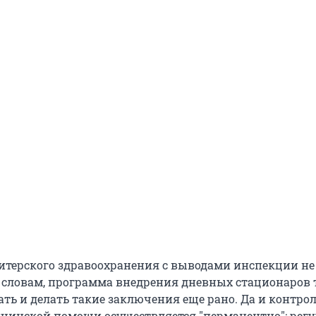
итерского здравоохранения с выводами инспекции не
х словам, программа внедрения дневных стационаров 
ть и делать такие заключения еще рано. Да и контрол
цинской помощи осуществляется "перманентно": рег