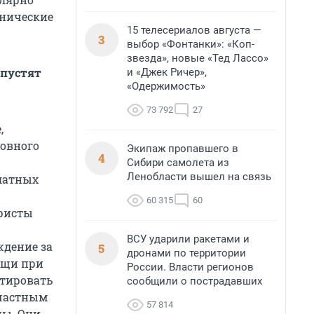
нические
15 телесериалов августа —
3
выбор «Фонтанки»: «Коп-
звезда», новые «Тед Лассо»
 пустят
и «Джек Ричер»,
«Одержимость»
73 792
27
,
овного
Экипаж пропавшего в
4
Сибири самолета из
Ленобласти вышел на связь
платных
60 315
60
юристы
ВСУ ударили ракетами и
ждение за
5
дронами по территории
мощи при
России. Власти регионов
атировать
сообщили о пострадавших
 частным
57 814
цы. Они