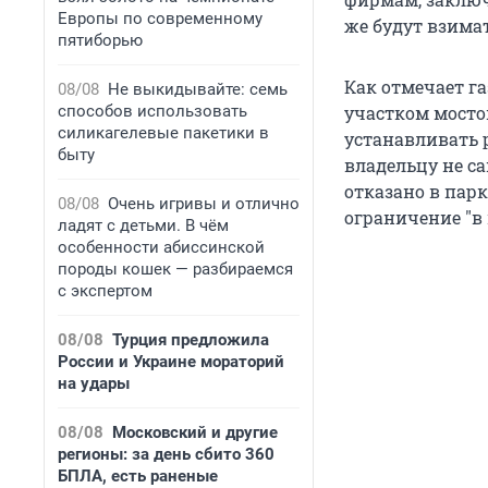
Европы по современному
же будут взимат
пятиборью
Как отмечает га
08/08
Не выкидывайте: семь
способов использовать
участком мосто
силикагелевые пакетики в
устанавливать 
быту
владельцу не с
отказано в парк
08/08
Очень игривы и отлично
ограничение "в
ладят с детьми. В чём
особенности абиссинской
породы кошек — разбираемся
с экспертом
08/08
Турция предложила
России и Украине мораторий
на удары
08/08
Московский и другие
регионы: за день сбито 360
БПЛА, есть раненые