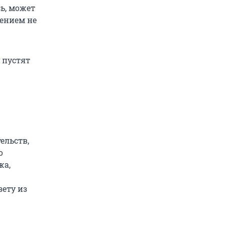
ь, может
лением не
 пустят
ельств,
о
жа,
ету из