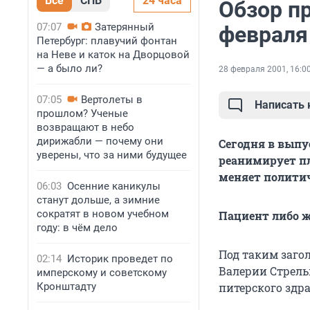
Все
СПБ
24 часа
Обзор пр
07:07
Затерянный
февраля
Петербург: плавучий фонтан
на Неве и каток на Дворцовой
— а было ли?
28 февраля 2001, 16:0
07:05
Вертолеты в
Написать
прошлом? Ученые
возвращают в небо
дирижабли — почему они
Сегодня в выпу
уверены, что за ними будущее
реанимирует пл
меняет политич
06:03
Осенние каникулы
станут дольше, а зимние
сократят в новом учебном
Пациент либо ж
году: в чём дело
Под таким заг
02:14
Историк проведет по
Валерии Стрель
имперскому и советскому
Кронштадту
питерского здр