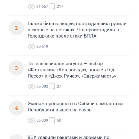
91 667
217
Галька била в людей, пострадавших грузили
2
в скорые на лежаках. Что происходило в
Геленджике после атаки БПЛА
85 619
15 телесериалов августа — выбор
3
«Фонтанки»: «Коп-звезда», новые «Тед
Лассо» и «Джек Ричер», «Одержимость»
65 092
27
Экипаж пропавшего в Сибири самолета из
4
Ленобласти вышел на связь
56 339
60
ВСУ ударили ракетами и дронами по