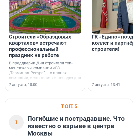
Строители «Образцовых
ГК «Едино» поздр
кварталов» встречают
коллег и партнёр
профессиональный
строителя!
праздник на работе
В преддверии Дня строителя топ-
менеджеры компании «СЗ
„Терминал-Ресурс“ — о планах
компании, испытаниях и поводах для
осторожного оптимизма.
7 августа, 18:00
7 августа, 13:41
ТОП 5
Погибшие и пострадавшие. Что
1
известно о взрыве в центре
Москвы