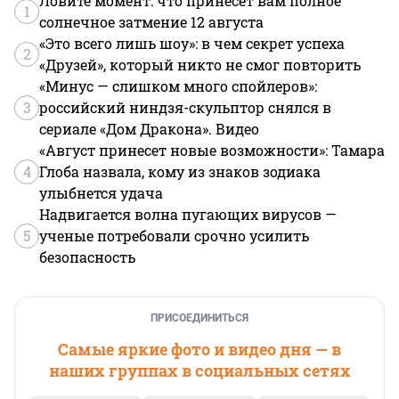
Ловите момент: что принесет вам полное
1
солнечное затмение 12 августа
«Это всего лишь шоу»: в чем секрет успеха
2
«Друзей», который никто не смог повторить
«Минус — слишком много спойлеров»:
3
российский ниндзя-скульптор снялся в
сериале «Дом Дракона». Видео
«Август принесет новые возможности»: Тамара
4
Глоба назвала, кому из знаков зодиака
улыбнется удача
Надвигается волна пугающих вирусов —
5
ученые потребовали срочно усилить
безопасность
ПРИСОЕДИНИТЬСЯ
Самые яркие фото и видео дня — в
наших группах в социальных сетях