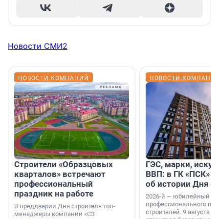
Новости СМИ2
НОВОСТИ КОМПАНИЙ
НОВОСТИ КОМПАНИ
Строители «Образцовых
ГЭС, марки, искус
кварталов» встречают
ВВП: в ГК «ПСК» р
профессиональный
об истории Дня с
праздник на работе
2026-й — юбилейный го
профессионального пр
В преддверии Дня строителя топ-
строителей. 9 августа 2
менеджеры компании «СЗ