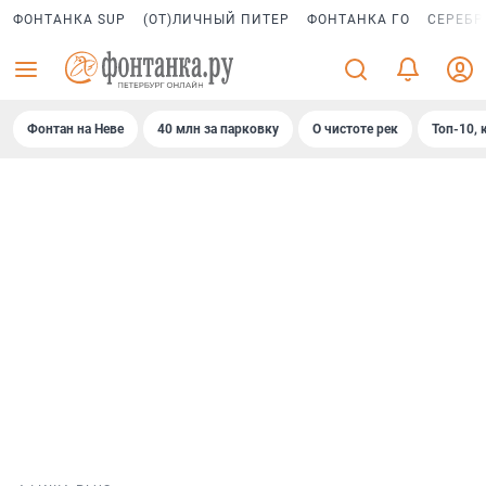
ФОНТАНКА SUP
(ОТ)ЛИЧНЫЙ ПИТЕР
ФОНТАНКА ГО
СЕРЕБР
Фонтан на Неве
40 млн за парковку
О чистоте рек
Топ-10, 