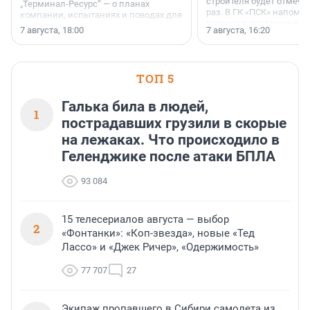
строителя будет отмечат
„Терминал-Ресурс“ — о планах
раз. В ГК «ПСК» напомни
компании, испытаниях и поводах для
появился праздник и к
осторожного оптимизма.
7 августа, 18:00
7 августа, 16:20
поменялась роль строит
ТОП 5
Галька била в людей,
1
пострадавших грузили в скорые
на лежаках. Что происходило в
Геленджике после атаки БПЛА
93 084
15 телесериалов августа — выбор
2
«Фонтанки»: «Коп-звезда», новые «Тед
Лассо» и «Джек Ричер», «Одержимость»
77 707
27
Экипаж пропавшего в Сибири самолета из