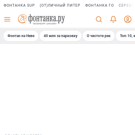
ФОНТАНКА SUP
(ОТ)ЛИЧНЫЙ ПИТЕР
ФОНТАНКА ГО
СЕРЕБР
Фонтан на Неве
40 млн за парковку
О чистоте рек
Топ-10, 