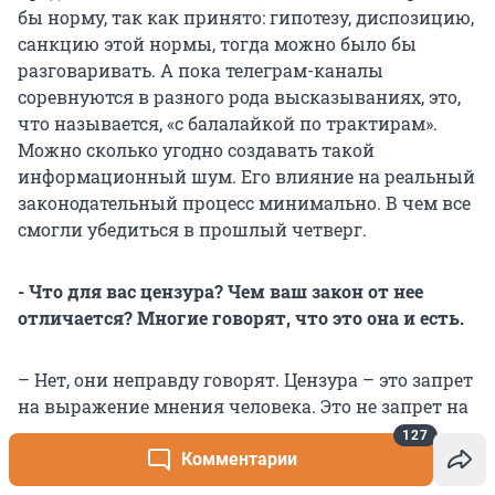
бы норму, так как принято: гипотезу, диспозицию,
санкцию этой нормы, тогда можно было бы
разговаривать. А пока телеграм-каналы
соревнуются в разного рода высказываниях, это,
что называется, «с балалайкой по трактирам».
Можно сколько угодно создавать такой
информационный шум. Его влияние на реальный
законодательный процесс минимально. В чем все
смогли убедиться в прошлый четверг.
- Что для вас цензура? Чем ваш закон от нее
отличается? Многие говорят, что это она и есть.
– Нет, они неправду говорят. Цензура – это запрет
на выражение мнения человека. Это не запрет на
ругань, оскорбления и издевательства. Цензура –
127
это запрет на выражение позиции. В моем законе
Комментарии
ничего такого нет.