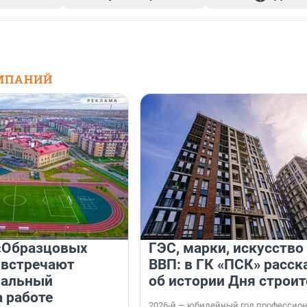
МПАНИЙ
«Образцовых
ГЭС, марки, искусство
 встречают
ВВП: в ГК «ПСК» расск
нальный
об истории Дня строит
а работе
2026-й — юбилейный год профессио