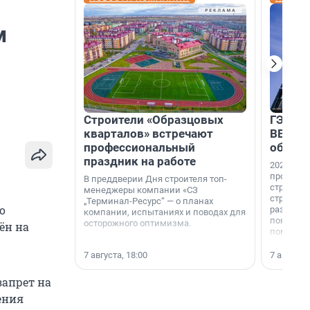
м
Строители «Образцовых
ГЭС, м
кварталов» встречают
ВВП: в
профессиональный
об ист
праздник на работе
2026-й —
професси
В преддверии Дня строителя топ-
строителе
менеджеры компании «СЗ
строителя
„Терминал-Ресурс“ — о планах
о
раз. В ГК
компании, испытаниях и поводах для
появился
осторожного оптимизма.
ён на
поменяла
7 августа, 18:00
7 августа,
запрет на
ения