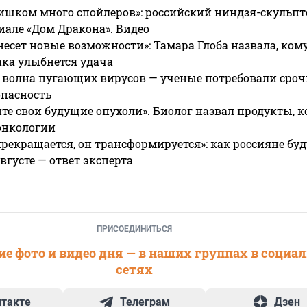
ишком много спойлеров»: российский ниндзя-скульпт
риале «Дом Дракона». Видео
несет новые возможности»: Тамара Глоба назвала, кому
ака улыбнется удача
 волна пугающих вирусов — ученые потребовали сроч
опасность
те свои будущие опухоли». Биолог назвал продукты, 
онкологии
прекращается, он трансформируется»: как россияне буд
вгусте — ответ эксперта
ПРИСОЕДИНИТЬСЯ
е фото и видео дня — в наших группах в социа
сетях
нтакте
Телеграм
Дзен