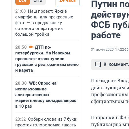
Все
СПБ
24 часа
Путин по
21:00
Наш проект: Яркие
действу
смартфоны для прекрасных
ФСБ пуб
фото — в предзаказе у
сотового оператора из
работе
большой тройки
20:50
ДТП по-
31 июля 2020, 17:22
петербургски. На Невском
проспекте столкнулись
9
коммент
грузовик с ресторанным меню
и карета
Президент Влад
20:38
WB: Спрос на
действующим и
использование
профессиональн
альтернативных
маркетплейсу складов вырос
официальном п
в 10 раз
Поправки в ФЗ 
20:32
Собери слова из 7 букв:
публикацию мне
простая головоломка «шесть