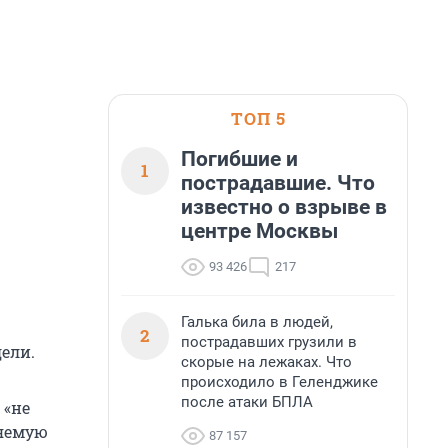
ТОП 5
Погибшие и
1
пострадавшие. Что
известно о взрыве в
центре Москвы
93 426
217
Галька била в людей,
2
пострадавших грузили в
ели.
скорые на лежаках. Что
происходило в Геленджике
после атаки БПЛА
 «не
няемую
87 157