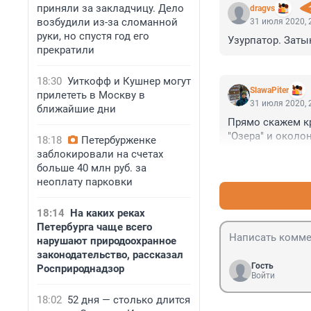
приняли за закладчицу. Дело
dragvs
возбудили из-за сломанной
31 июля 2020, 
руки, но спустя год его
Узурпатор. Заты
прекратили
18:30
Уиткофф и Кушнер могут
SlawaPiter
прилететь в Москву в
31 июля 2020, 
ближайшие дни
Прямо скажем кр
"Озера" и около
18:18
Петербурженке
заблокировали на счетах
больше 40 млн руб. за
неоплату парковки
18:14
На каких реках
Петербурга чаще всего
нарушают природоохранное
законодательство, рассказал
Гость
Росприроднадзор
Войти
18:02
52 дня — столько длится