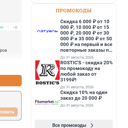
ПРОМОКОДЫ
Скидка 6 000 ₽ от 10
000 ₽, 10 000 ₽ от 15
+0
–0
000 ₽, 20 000 ₽ от 30
000 ₽ и 35 000 ₽ от 50
000 ₽ на первый и все
повторные заказы по
ров 
промокоду НАБЕРИ
До 31 августа, 2026
ROSTIC'S - скидка 20%
+0
–0
по промокоду на
любой заказ от
3199₽!
До 31 августа, 2026
Скидка 10% на один
заказ до 20 000 ₽
До 31 августа, 2026
равить
Все промокоды