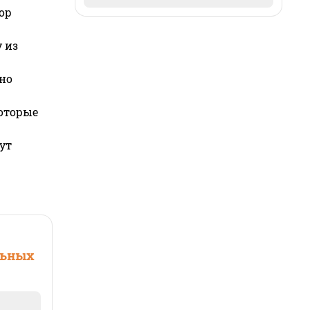
ор
 из
но
которые
ут
льных