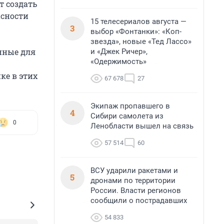
т создать
асности
15 телесериалов августа —
3
выбор «Фонтанки»: «Коп-
звезда», новые «Тед Лассо»
нные для
и «Джек Ричер»,
«Одержимость»
ке в этих
67 678
27
Экипаж пропавшего в
4
Сибири самолета из
0
Ленобласти вышел на связь
57 514
60
ВСУ ударили ракетами и
5
дронами по территории
России. Власти регионов
сообщили о пострадавших
54 833