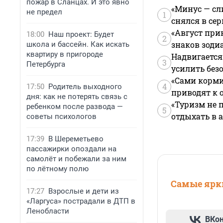
пожар в Сланцах. И это явно
«Минус — сл
не предел
1
снялся в се
«Август при
18:00
Наш проект: Будет
2
знаков зоди
школа и бассейн. Как искать
квартиру в пригороде
Надвигается
3
Петербурга
усилить без
«Сами корми
4
17:50
Родитель выходного
приводят к 
дня: как не потерять связь с
«Туризм не 
ребенком после развода —
5
отдыхать в а
советы психологов
17:39
В Шереметьево
пассажирки опоздали на
самолёт и побежали за ним
по лётному полю
Самые ярки
17:27
Взрослые и дети из
«Ларгуса» пострадали в ДТП в
Ленобласти
ВКо