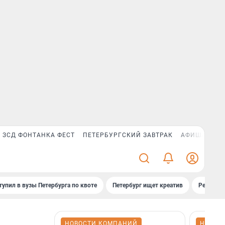
ЗСД ФОНТАНКА ФЕСТ
ПЕТЕРБУРГСКИЙ ЗАВТРАК
АФИША PLUS
тупил в вузы Петербурга по квоте
Петербург ищет креатив
Рейтинги
НОВОСТИ КОМПАНИЙ
НОВОС