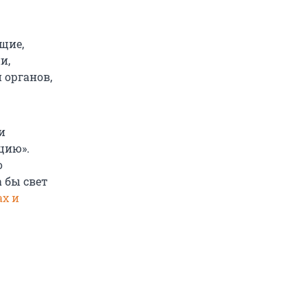
щие,
и,
 органов,
и
цию».
о
 бы свет
ах и