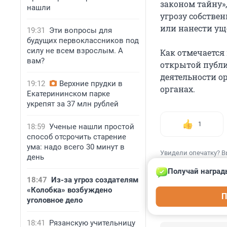
законом тайну»
нашли
угрозу собстве
или нанести ущ
19:31
Эти вопросы для
будущих первоклассников под
силу не всем взрослым. А
Как отмечается
вам?
открытой публ
деятельности ор
19:12
Верхние прудки в
органах.
Екатерининском парке
укрепят за 37 млн рублей
1
18:59
Ученые нашли простой
способ отсрочить старение
ума: надо всего 30 минут в
Увидели опечатку? В
день
Получай наград
18:47
Из-за угроз создателям
«Колобка» возбуждено
П
уголовное дело
КОММЕНТАР
18:41
Рязанскую учительницу