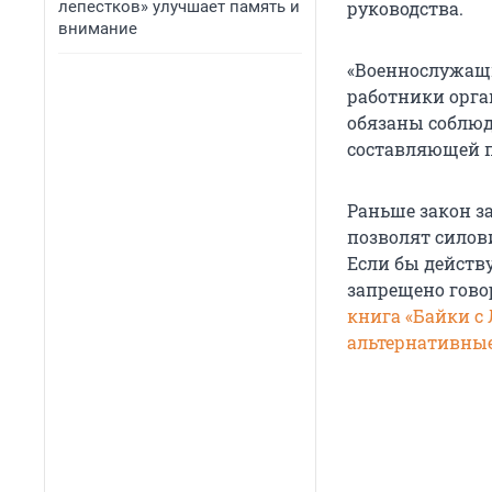
лепестков» улучшает память и
руководства.
внимание
«Военнослужащи
работники орган
обязаны соблюд
составляющей п
Раньше закон з
позволят сило
Если бы дейст
запрещено говор
книга «Байки с
альтернативные