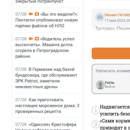
закрытый погранпункт
07/08
«Вы это видели?»:
VKuser174198
Пентагон опубликовал новую
17 мая 2024, 0
партию файлов об НЛО
Тротуары -Пешех
07/08
«Водитель успел
выскочить». Машина дотла
сгорела в Петроградском
районе
07/08
В Германии над базой
бундесвера, где обслуживают
ЗРК Patriot, заметили
Гость
неизвестные дроны
Войти
07/08
Как приготовить
настоящее мороженое дома: 3
Надвигается
1
проверенных рецепта
усилить без
«Сами корми
2
07/08
«Одиссея» Кристофера
приводят к 