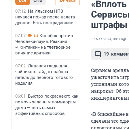
Все
СПБ
24 часа
«Вплоть 
07:12
На Ильском НПЗ
Сервисы
начался пожар после налета
штрафы 
дронов. Есть пострадавшие
07:07
Колобок против
17 мая 2024, 08:00
Человека-паука. Реакция
«Фонтанки» на тлетворное
влияние критики
19
коммен
07:02
Лицевая гладь для
Сервисы аренд
чайников: гайд от набора
ужесточить штр
петель до первого готового
изделия
условиями кото
напрокат. Об э
06:01
Быстро покраснеют: как
кикшеринговых 
помочь зеленым помидорам
дома — пять самых
эффективных способов
«В ближайшее в
сделаем это од
операторами ки