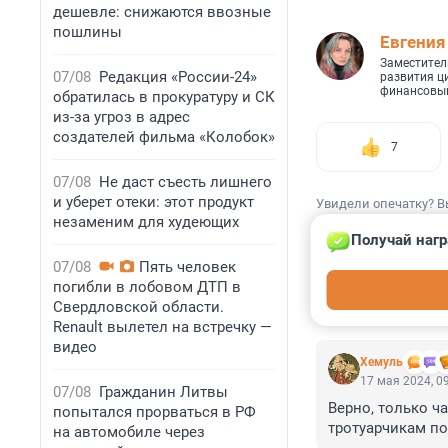
дешевле: снижаются ввозные
пошлины
Евгения
Заместител
07/08
Редакция «России-24»
развития ц
финансовый
обратилась в прокуратуру и СК
из-за угроз в адрес
создателей фильма «Колобок»
7
07/08
Не даст съесть лишнего
и уберет отеки: этот продукт
Увидели опечатку? В
незаменим для худеющих
Получай нагр
07/08
Пять человек
погибли в лобовом ДТП в
Свердловской области.
КОММЕНТАР
Renault вылетел на встречку —
видео
Xемуль
17 мая 2024, 0
07/08
Гражданин Литвы
Верно, только ч
попытался прорваться в РФ
тротуарчикам по
на автомобиле через