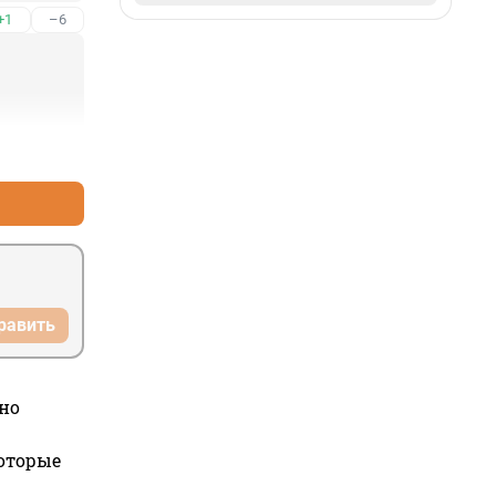
+1
–6
+7
–2
равить
но
которые