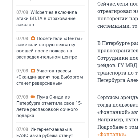
Сейчас, если п
отреагировал н
07/08
Wildberries включила
повторении нар
атаки БПЛА в страхование
заказов
системными, то
07/08
Посетители «Ленты»
В Петербурге р
заметили острую нехватку
правоохраните
овощей после пожара на
распределительном центре
Сотрудники по
рейдов. ГУ МВД
07/08
Участок трассы
транспорта по 
«Скандинавия» под Выборгом
Петербурга Але
станет реверсивным
Сервисы аренды
07/08
Пума Синди из
Петербурга отметила свое 15-
тогда пользова
летие распаковкой сочного
«Фонтанкой» ав
подарка
Например, путе
Подробнее о том
07/08
Интернет-заказы в
«Фонтанке».
ЕАЭС из-за рубежа станут