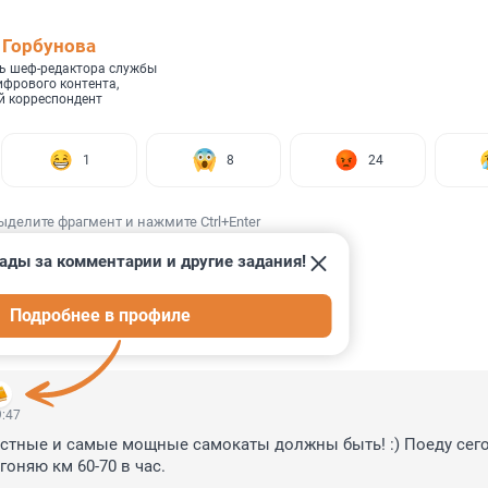
 Горбунова
ь шеф-редактора службы
ифрового контента,
 корреспондент
1
8
24
ыделите фрагмент и нажмите Ctrl+Enter
ады за комментарии и другие задания!
Подробнее в профиле
ИИ
19
9:47
астные и самые мощные самокаты должны быть! :) Поеду сего
гоняю км 60-70 в час.