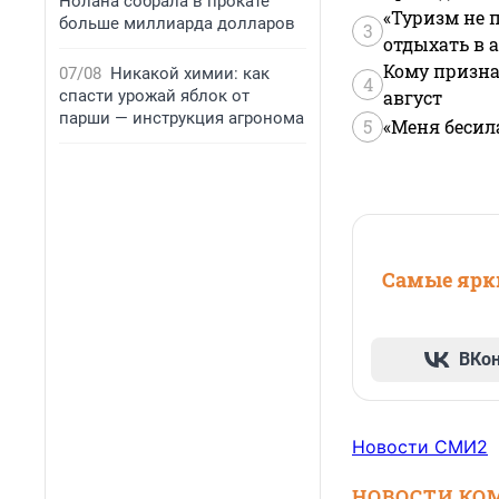
Нолана собрала в прокате
«Туризм не 
больше миллиарда долларов
3
отдыхать в а
Кому призна
07/08
Никакой химии: как
4
спасти урожай яблок от
август
парши — инструкция агронома
5
«Меня бесил
Самые ярки
ВКо
Новости СМИ2
НОВОСТИ КО