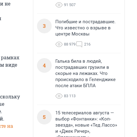
и не
91 507
я
Погибшие и пострадавшие.
3
Что известно о взрыве в
центре Москвы
88 979
216
 рамках
Галька била в людей,
ом виде
4
пострадавших грузили в
скорые на лежаках. Что
происходило в Геленджике
после атаки БПЛА
оскольку
83 113
ые
.
15 телесериалов августа —
5
й.
выбор «Фонтанки»: «Коп-
звезда», новые «Тед Лассо»
те на
и «Джек Ричер»,