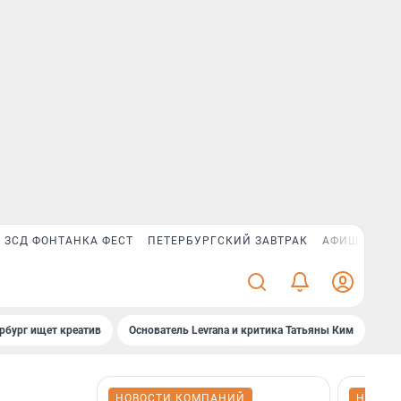
ЗСД ФОНТАНКА ФЕСТ
ПЕТЕРБУРГСКИЙ ЗАВТРАК
АФИША PLUS
рбург ищет креатив
Основатель Levrana и критика Татьяны Ким
Зач
НОВОСТИ КОМПАНИЙ
НОВОС