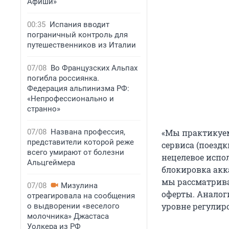
Афиши»
00:35
Испания вводит
пограничный контроль для
путешественников из Италии
07/08
Во Французских Альпах
погибла россиянка.
Федерация альпинизма РФ:
«Непрофессионально и
странно»
07/08
Названа профессия,
«Мы практикуем
представители которой реже
сервиса (поезд
всего умирают от болезни
нецелевое испо
Альцгеймера
блокировка акк
мы рассматрива
07/08
Мизулина
оферты. Аналог
отреагировала на сообщения
уровне регулир
о выдворении «веселого
молочника» Джастаса
Уолкера из РФ