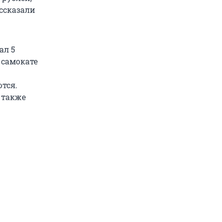
ссказали
ал 5
 самокате
тся.
 также