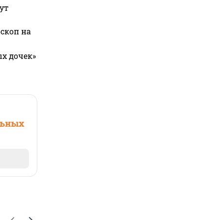
ут
оскоп на
ых дочек»
льных