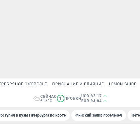
ЕРЕБРЯНОЕ ОЖЕРЕЛЬЕ
ПРИЗНАНИЕ И ВЛИЯНИЕ
LEMON GUIDE
USD 82,17
СЕЙЧАС
1
ПРОБКИ
+17°C
EUR 94,84
поступил в вузы Петербурга по квоте
Финский залив позеленел
Пете