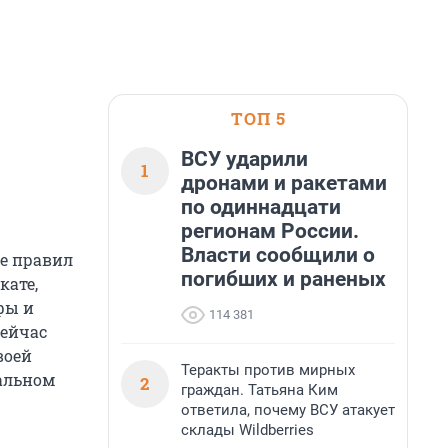
ТОП 5
ВСУ ударили
1
дронами и ракетами
по одиннадцати
регионам России.
Власти сообщили о
е правил
погибших и раненых
кате,
фы и
114 381
Сейчас
воей
Теракты против мирных
альном
2
граждан. Татьяна Ким
ответила, почему ВСУ атакует
склады Wildberries