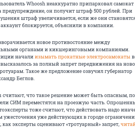
ользователь Whoosh неаккуратно припарковал самокат 
а предупреждение, он получит штраф 500 рублей. При
ушения штраф увеличивается, если же они становятс
 аккаунт блокируется, объяснили в компании.
азворачивается новое противостояние между
льными органами и кикшеринговыми компаниями.
лиции начали
изымать прокатные электросамокаты
в
 высказалось за полный запрет передвижения на нов
тротуарам. Такое же предложение озвучил губернатор
ксандр Беглов.
 считают, что такое решение может быть опасным, п
тели СИМ переместятся на проезжую часть. Опрошенн
тоэксперты тоже считают, что действовать надо иначе
м ужесточения уже действующих в городе ограничени
, как эксперты оценивают «тротуарный» запрет,
читай