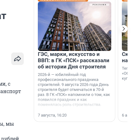
ат
ГЭС, марки, искусство и
Скидка
ВВП: в ГК «ПСК» рассказали
на гот
об истории Дня строителя
Теперь к
«Образцо
2026-й — юбилейный год
купить с
профессионального праздника
и, с
строителей. 9 августа 2026 года День
строителя будет отмечаться в 70-й
ранспорт
раз. В ГК «ПСК» напомнили о том, как
появился праздник и как
поменялась роль строительства.
7 августа, 16:20
6 августа,
ы, мы
 рублей,