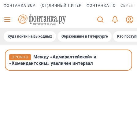
ФОНТАНКА SUP
(ОТ)ЛИЧНЫЙ ПИТЕР
ФОНТАНКА ГО
СЕРЕБР
Куда пойти на выходных
Образование в Петербурге
Кто поступ
Между «Адмиралтейской» и
СРОЧНО
«Комендантским» увеличен интервал