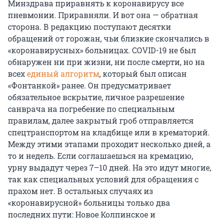
Минздрава приравнять к коронавирусу все
пневмонии. Приравняли. И вот она — обратная
сторона. В редакцию поступают десятки
обращений от горожан, чьи близкие скончались в
«коронавирусных» больницах. COVID-19 не был
обнаружен ни при жизни, ни после смерти, но на
всех
единый алгоритм
, который был описан
«Фонтанкой» ранее. Он предусматривает
обязательное вскрытие, личное разрешение
санврача на погребение по специальным
правилам, далее закрытый гроб отправляется
спецтранспортом на кладбище или в крематорий.
Между этими этапами проходит несколько дней, а
то и недель. Если соглашаешься на кремацию,
урну выдадут через 7–10 дней. На это идут многие,
так как специальных условий для обращения с
прахом нет. В остальных случаях из
«коронавирусной» больницы только два
последних пути: Новое Колпинское и