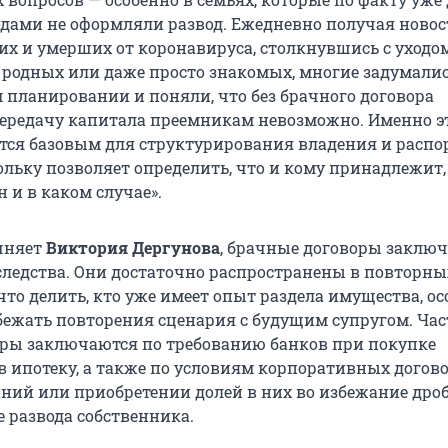
годами не оформляли развод. Ежедневно получая новос
их и умерших от коронавируса, столкнувшись с уходо
 родных или даже просто знакомых, многие задумалис
 планировании и поняли, что без брачного договора
ередачу капитала преемникам невозможно. Именно э
тся базовым для структурирования владения и расп
ольку позволяет определить, что и кому принадлежит,
 и в каком случае».
очняет
Виктория Дергунова
, брачные договоры заклю
следства. Они достаточно распространены в повторны
ь что делить, кто уже имеет опыт раздела имущества, ос
збежать повторения сценария с будущим супругом. Час
ры заключаются по требованию банков при покупке
 ипотеку, а также по условиям корпоративных догов
ний или приобретении долей в них во избежание дро
е развода собственника.