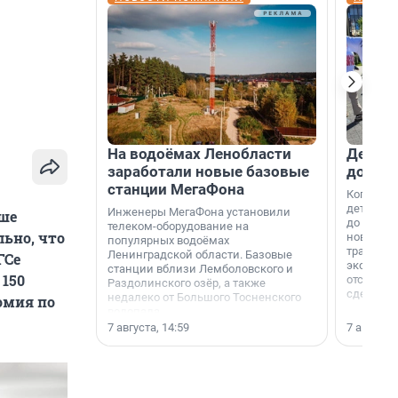
На водоёмах Ленобласти
Девело
заработали новые базовые
добро
станции МегаФона
Когда-то
дети игр
Инженеры МегаФона установили
ьше
до темно
телеком-оборудование на
льно, что
новости н
популярных водоёмах
традиция
Ленинградской области. Базовые
ГСе
экономич
станции вблизи Лемболовского и
 150
отсутств
Раздолинского озёр, а также
сделали 
недалеко от Большого Тосненского
омия по
водопада.
7 августа, 14:59
7 августа,