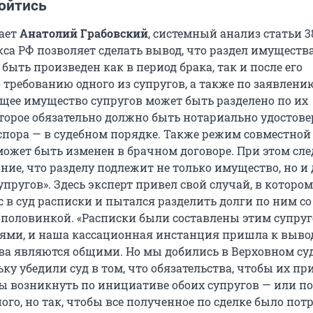
ойтись
ает
Анатолий Грабовский
, системный анализ статьи 3
кса РФ позволяет сделать вывод, что раздел имуществ
быть произведен как в период брака, так и после его
 требованию одного из супругов, а также по заявлени
бщее имущество супругов может быть разделено по их
торое обязательно должно быть нотариально удостовер
 спора — в судебном порядке. Также режим совместной
может быть изменен в брачном договоре. При этом сле
ние, что разделу подлежит не только имущество, но и
упругов». Здесь эксперт привел свой случай, в котором
 в суд расписки и пытался разделить долги по ним со
половинкой. «Расписки были составлены этим супруг
ями, и наша кассационная инстанция пришла к вывод
тва являются общими. Но мы добились в Верховном су
ку убедили суд в том, что обязательства, чтобы их п
 возникнуть по инициативе обоих супругов — или по
го, но так, чтобы все полученное по сделке было пот