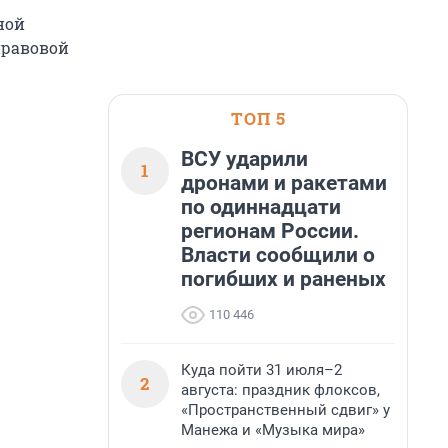
ной
правовой
ТОП 5
ВСУ ударили
1
дронами и ракетами
по одиннадцати
регионам России.
Власти сообщили о
погибших и раненых
110 446
Куда пойти 31 июля–2
2
августа: праздник флоксов,
«Пространственный сдвиг» у
Манежа и «Музыка мира»