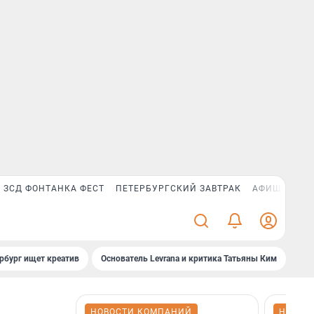
ЗСД ФОНТАНКА ФЕСТ
ПЕТЕРБУРГСКИЙ ЗАВТРАК
АФИША PLUS
рбург ищет креатив
Основатель Levrana и критика Татьяны Ким
Зач
НОВОСТИ КОМПАНИЙ
НОВОС