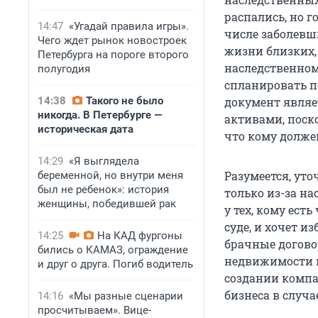
распались, но 
14:47
«Угадай правила игры».
числе заболевш
Чего ждет рынок новостроек
жизни близких,
Петербурга на пороге второго
наследственном
полугодия
спланировать п
14:38
Такого не было
документ являе
никогда. В Петербурге —
активами, поск
историческая дата
что кому должен
14:29
«Я выглядела
Разумеется, ут
беременной, но внутри меня
был не ребенок»: история
только из-за на
женщины, победившей рак
у тех, кому ест
суде, и хочет и
14:25
На КАД фургоны
брачные догово
бились о КАМАЗ, ограждение
недвижимости в
и друг о друга. Погиб водитель
создании компа
бизнеса в случа
14:16
«Мы разные сценарии
просчитываем». Вице-