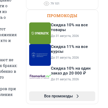
79 101
ти о
м из
ПРОМОКОДЫ
ь о
Скидка 10% на все
тот
товары
оряжения
До 31 августа, 2026
 кто и
Скидка 11% на все
курсы
До 31 августа, 2026
чают не
х браках:
Скидка 10% на один
обенно в
заказ до 20 000 ₽
то
До 31 августа, 2026
оров при
бления
Все промокоды