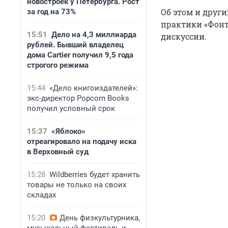
новостроек у Петербурга. Рост
Об этом и други
за год на 73%
практики «Фонт
15:51
Дело на 4,3 миллиарда
дискуссии.
рублей. Бывший владелец
дома Cartier получил 9,5 года
строгого режима
15:44
«Дело книгоиздателей»:
экс-директор Popcorn Books
получил условный срок
15:37
«Яблоко»
отреагировало на подачу иска
в Верховный суд
15:28
Wildberries будет хранить
товары не только на своих
складах
15:20
День физкультурника,