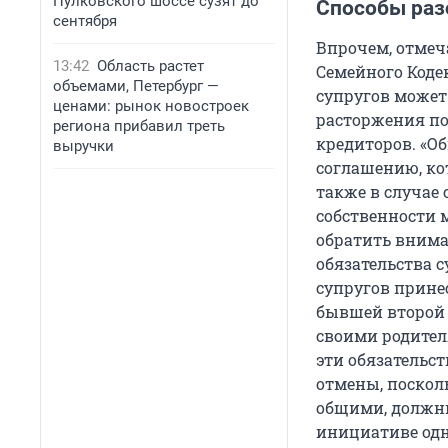
Пулковского шоссе сузят до
Способы раз
сентября
Впрочем, отмеч
13:42
Область растет
Семейного Коде
объемами, Петербург —
супругов может 
ценами: рынок новостроек
расторжения по
региона прибавил треть
кредиторов. «О
выручки
соглашению, ко
также в случае
собственности 
обратить внима
обязательства с
супругов принес
бывшей второй 
своими родител
эти обязательс
отмены, посколь
общими, должны
инициативе одно