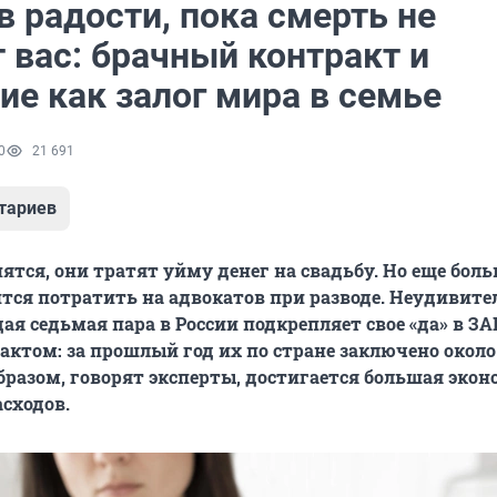
 в радости, пока смерть не
 вас: брачный контракт и
ие как залог мира в семье
0
21 691
тариев
ятся, они тратят уйму денег на свадьбу. Но еще бол
тся потратить на адвокатов при разводе. Неудивите
ая седьмая пара в России подкрепляет свое «да» в ЗА
ктом: за прошлый год их по стране заключено около
бразом, говорят эксперты, достигается большая экон
асходов.