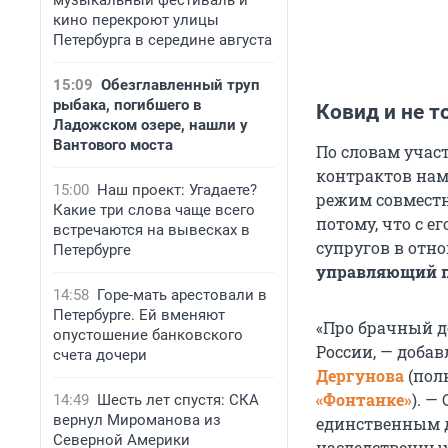
музыкальный фестиваль и
кино перекроют улицы
Петербурга в середине августа
15:09
Обезглавленный труп
рыбака, погибшего в
Ковид и не т
Ладожском озере, нашли у
Вантового моста
По словам учас
контрактов нам
15:00
Наш проект: Угадаете?
режим совместн
Какие три слова чаще всего
потому, что с 
встречаются на вывесках в
супругов в отн
Петербурге
управляющий п
14:58
Горе-мать арестовали в
Петербурге. Ей вменяют
«Про брачный до
опустошение банковского
России, — доба
счета дочери
Дергунова
(пол
«Фонтанке»
). —
14:49
Шесть лет спустя: СКА
вернул Мироманова из
единственным 
Северной Америки
наследственных