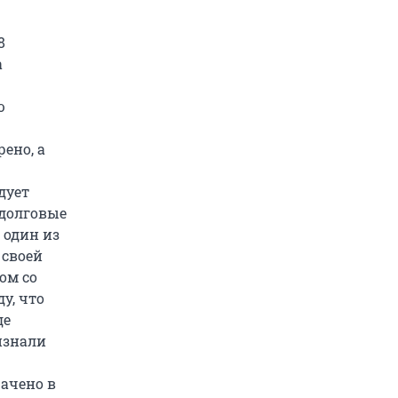
8
а
ю
ено, а
дует
 долговые
 один из
 своей
ом со
у, что
де
ризнали
рачено в