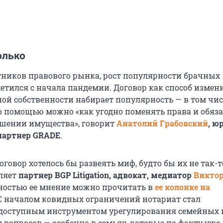
олько
тников правового рынка, рост популярности брачных
етился с начала пандемии. Договор как способ измен
ой собственности набирает популярность — в том чис
его помощью можно «как угодно поменять права и обяз
ошении имущества», говорит
Анатолий Грабовский
, ю
артнер GRADE
.
говор хотелось бы развеять миф, будто бы их не так-т
вляет
партнер BGP Litigation, адвокат, медиатор
Викто
ностью ее мнение можно прочитать в
ее колонке на
 С началом ковидных ограничений нотариат стал
доступным инструментом урегулирования семейных 
 вопросов — особенно в семьях, которые по факту уже