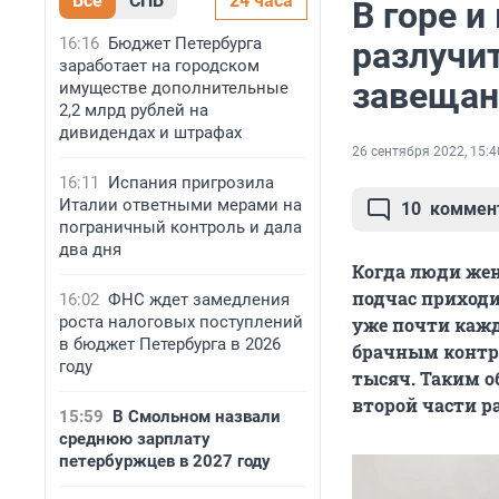
Все
СПБ
24 часа
В горе и
16:16
Бюджет Петербурга
разлучит
заработает на городском
завещан
имуществе дополнительные
2,2 млрд рублей на
дивидендах и штрафах
26 сентября 2022, 15:4
16:11
Испания пригрозила
Италии ответными мерами на
10
коммен
пограничный контроль и дала
два дня
Когда люди жен
подчас приходи
16:02
ФНС ждет замедления
роста налоговых поступлений
уже почти кажд
в бюджет Петербурга в 2026
брачным контра
году
тысяч. Таким о
второй части р
15:59
В Смольном назвали
среднюю зарплату
петербуржцев в 2027 году