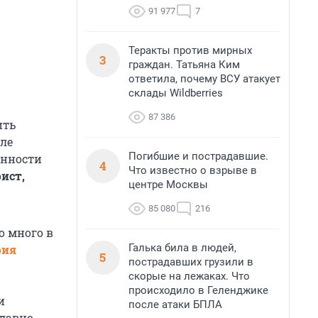
91 977
7
Теракты против мирных
3
граждан. Татьяна Ким
ответила, почему ВСУ атакует
склады Wildberries
87 386
ить
ле
Погибшие и пострадавшие.
анности
4
Что известно о взрыве в
рист,
центре Москвы
85 080
216
о много в
Галька била в людей,
рия
5
пострадавших грузили в
скорые на лежаках. Что
происходило в Геленджике
и
после атаки БПЛА
 давно