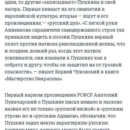
одни, то другие «записывают» Пушкина в свой
лагерь. Первые кивают на его симпатии к
европейской культуре, вторые — ищут в его
произведениях — «русский дух». «С легкой руки
Анненкова охранители самодержавного строя так
привыкли видеть в поэзии Пушкина верный
оплот против натиска революционной волны, что
и позднее, всякий раз, когда этот натиск
усиливался, они взывали к Пушкину как к
собрату и другу, чтобы он защитил их от грозной
опасности», — пишет Корней Чуковский в книге
«Мастерство Некрасова».
Первый нарком просвещения РСФСР Анатолий
Луначарский о Пушкине писал немало и ласково
назвал его не только «русской весной» и «русским
утром» но и «русским Адамом», обозначив, что
Пушкин задал некую характерную русскую
картину мира, которую можно было создать