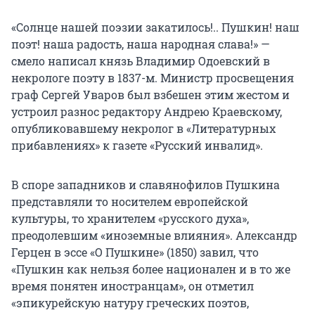
«Солнце нашей поэзии закатилось!.. Пушкин! наш
поэт! наша радость, наша народная слава!» —
смело написал князь Владимир Одоевский в
некрологе поэту в 1837-м. Министр просвещения
граф Сергей Уваров был взбешен этим жестом и
устроил разнос редактору Андрею Краевскому,
опубликовавшему некролог в «Литературных
прибавлениях» к газете «Русский инвалид».
В споре западников и славянофилов Пушкина
представляли то носителем европейской
культуры, то хранителем «русского духа»,
преодолевшим «иноземные влияния». Александр
Герцен в эссе «О Пушкине» (1850) завил, что
«Пушкин как нельзя более национален и в то же
время понятен иностранцам», он отметил
«эпикурейскую натуру греческих поэтов,