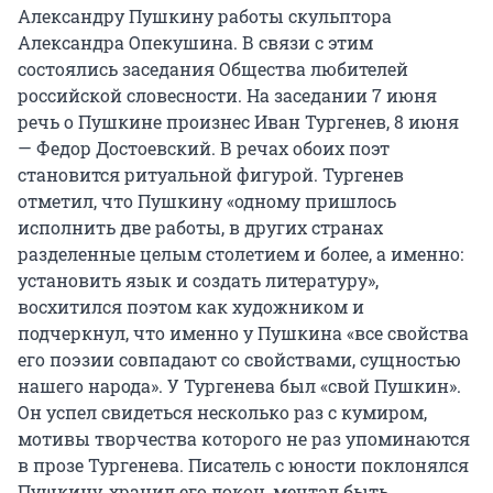
Александру Пушкину работы скульптора
Александра Опекушина. В связи с этим
состоялись заседания Общества любителей
российской словесности. На заседании 7 июня
речь о Пушкине произнес Иван Тургенев, 8 июня
— Федор Достоевский. В речах обоих поэт
становится ритуальной фигурой. Тургенев
отметил, что Пушкину «одному пришлось
исполнить две работы, в других странах
разделенные целым столетием и более, а именно:
установить язык и создать литературу»,
восхитился поэтом как художником и
подчеркнул, что именно у Пушкина «все свойства
его поэзии совпадают со свойствами, сущностью
нашего народа». У Тургенева был «свой Пушкин».
Он успел свидеться несколько раз с кумиром,
мотивы творчества которого не раз упоминаются
в прозе Тургенева. Писатель с юности поклонялся
Пушкину, хранил его локон, мечтал быть