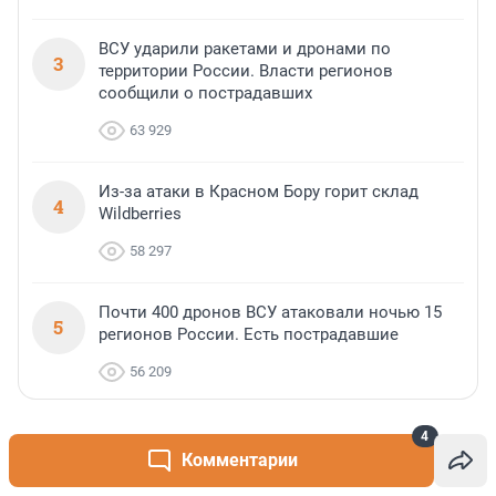
ВСУ ударили ракетами и дронами по
3
территории России. Власти регионов
сообщили о пострадавших
63 929
Из-за атаки в Красном Бору горит склад
4
Wildberries
58 297
Почти 400 дронов ВСУ атаковали ночью 15
5
регионов России. Есть пострадавшие
56 209
4
ПРОМОКОДЫ
Комментарии