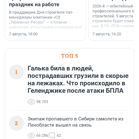
праздник на работе
2026-й — юбилейный го
профессионального пр
В преддверии Дня строителя топ-
строителей. 9 августа 2
менеджеры компании «СЗ
строителя будет отмечат
„Терминал-Ресурс“ — о планах
раз. В ГК «ПСК» напомни
компании, испытаниях и поводах для
появился праздник и к
осторожного оптимизма.
7 августа, 18:00
7 августа, 16:20
поменялась роль строит
ТОП 5
Галька била в людей,
1
пострадавших грузили в скорые
на лежаках. Что происходило в
Геленджике после атаки БПЛА
98 703
Экипаж пропавшего в Сибири самолета из
2
Ленобласти вышел на связь
66 286
62