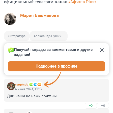
официальный телеграм-канал
«Афиша Plus»
.
Мария Башмакова
Литература
Александр Пушкин
Получай награды за комментарии и другие 
задания!
1
1
0
0
0
Подробнее в профиле
КОММЕНТАРИИ
4
sergeispb
6 июня 2024, 11:32
Дни наши не нами сочтены
+0
–0