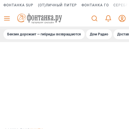
ФОНТАНКА SUP
(ОТ)ЛИЧНЫЙ ПИТЕР
ФОНТАНКА ГО
СЕРЕБР
Бензин дорожает — гибриды возвращаются
Дом Радио
Достав