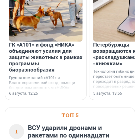
ГК «А101» и фонд «НИКА»
Петербуржцы
объединяют усилия для
возвращаются к
защиты животных в рамках
«раскладушкам» 
программы
«книжкам»
биоразнообразия
Технология гибких дисп
перестает быть нишевы
Группа компаний «А101» и
переходит в разряд вос
Благотворительный фонд помощи
повседневных решений
бездомным животным «НИКА»
заключили соглашение о
6 августа, 12:26
5 августа, 13:56
стратегическом сотрудничестве.
ТОП 5
ВСУ ударили дронами и
1
ракетами по одиннадцати