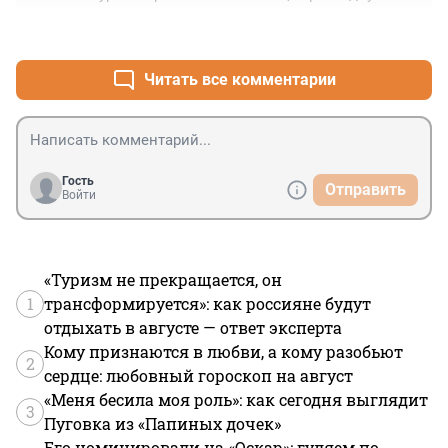
лямов баксов 

+0
–2
чо они там любят
Читать все комментарии
Гость
Отправить
Войти
«Туризм не прекращается, он
1
трансформируется»: как россияне будут
отдыхать в августе — ответ эксперта
Кому признаются в любви, а кому разобьют
2
сердце: любовный гороскоп на август
«Меня бесила моя роль»: как сегодня выглядит
3
Пуговка из «Папиных дочек»
Его номинировали на «Оскар»: гуляем по