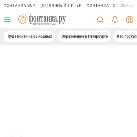
ФОНТАНКА SUP
(ОТ)ЛИЧНЫЙ ПИТЕР
ФОНТАНКА ГО
СЕРЕБР
Куда пойти на выходных
Образование в Петербурге
Кто поступ