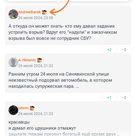
AndrewBarsik
26 июля 2024, 23:58
А откуда он может знать- кто ему давал задание 
устроить взрыв? Вдруг его "надули" и заказчиком 
взрыва был вовсе не сотрудник СБУ?
+2
–0
A-rSmurov
26 июля 2024, 21:32
Ранним утром 24 июля на Синявинской улице 
неизвестный подорвал автомобиль, в котором 
находилась супружеская пара. 

+1
–0
Доказательств что в авто была супружеская пара так 
и не показали.
ixform
26 июля 2024, 21:23
красавцы

я думал его црушники отмажут 

зашлите туркам презент богатый ещё кроме двух 