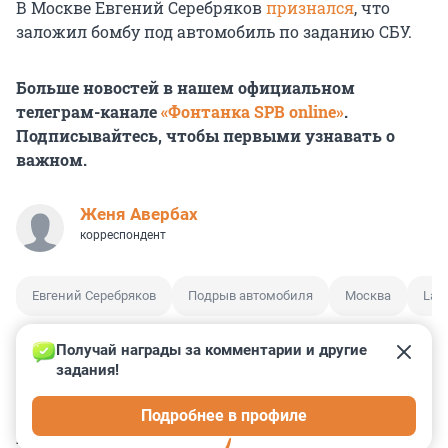
В Москве Евгений Серебряков
признался
, что
заложил бомбу под автомобиль по заданию СБУ.
Больше новостей в нашем официальном
телеграм-канале
«Фонтанка SPB online»
.
Подписывайтесь, чтобы первыми узнавать о
важном.
Женя Авербах
корреспондент
Евгений Серебряков
Подрыв автомобиля
Москва
Land
Получай награды за комментарии и другие 
задания!
0
1
0
0
0
Подробнее в профиле
КОММЕНТАРИИ
3