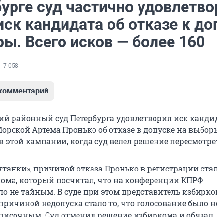
бурге суд частично удовлетво
ск кандидата об отказе к до
ы. Всего исков — более 160
7 058
 комментарий
ий районный суд Петербурга удовлетворил иск канди
орской Артема Пронько об отказе в допуске на выборы
в этой кампании, когда суд велел решение пересмотре
танки», причиной отказа Пронько в регистрации ста
ома, который посчитал, что на конференции КПРФ
ло не тайным. В суде при этом представитель избирк
причиной недопуска стало то, что голосование было н
писочным. Суд отменил решение избиркома и обязал