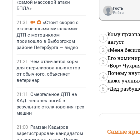
«самой массовой атаки
БПЛА»
Гость
Войти
21:31
«Стоит скорая с
включенными мигалками»:
Кому призна
ДТП с мотоциклом
1
произошло в Выборгском
август
районе Петербурга — видео
2
«Меня бесил
Его номинир
3
21:21
Чем отличается корм
«Вор» Чухра
для стерилизованных котов
Почему внут
от обычного, объясняет
4
даже учены
ветеринар
5
«Дед разбуш
21:11
Смертельное ДТП на
КАД: человек погиб в
результате столкновения трех
машин
21:00
Рамзан Кадыров
Самые ярки
зарегистрирован кандидатом
на должность главы Чечни