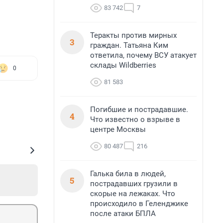
83 742
7
Теракты против мирных
3
граждан. Татьяна Ким
ответила, почему ВСУ атакует
склады Wildberries
0
81 583
Погибшие и пострадавшие.
4
Что известно о взрыве в
центре Москвы
80 487
216
Галька била в людей,
5
пострадавших грузили в
скорые на лежаках. Что
происходило в Геленджике
после атаки БПЛА