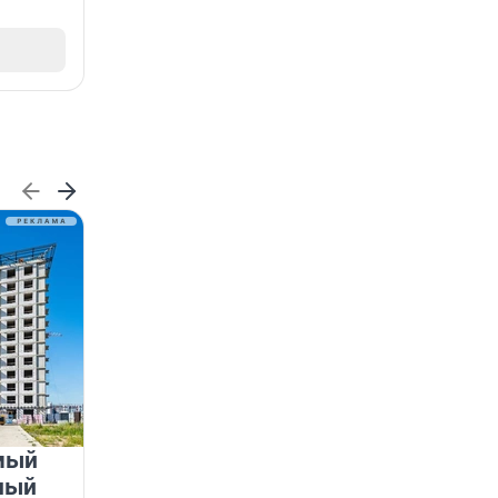
мый
«Лучший проект КРТ»
ный
Ленобласти — микрорайон