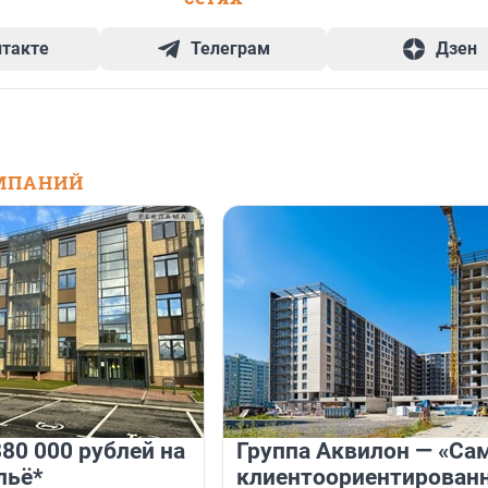
нтакте
Телеграм
Дзен
МПАНИЙ
80 000 рублей на
Группа Аквилон — «Са
льё*
клиентоориентирован