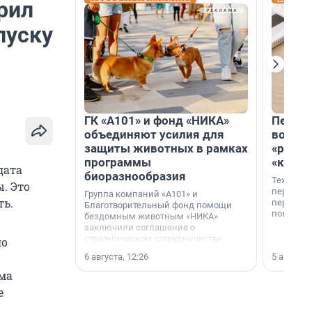
рил
пуску
ГК «А101» и фонд «НИКА»
Петер
объединяют усилия для
возвр
защиты животных в рамках
«раскл
программы
«книж
дата
биоразнообразия
Технолог
. Это
перестае
Группа компаний «А101» и
ть.
переходи
Благотворительный фонд помощи
повседне
бездомным животным «НИКА»
заключили соглашение о
стратегическом сотрудничестве.
ло
6 августа, 12:26
5 августа,
ома
е