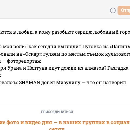
Отп
ются в любви, а кому разобьют сердце: любовный гор
а моя роль»: как сегодня выглядит Пуговка из «Папин
овали на «Оскар»: гуляем по местам съемок культово
я — фоторепортаж
ри Урана и Нептуна идут дожди из алмазов? Разгадка
х
евался»: SHAMAN довел Мизулину — что он натворил
ПРИСОЕДИНИТЬСЯ
е фото и видео дня — в наших группах в социа
сетях