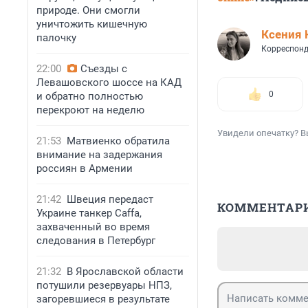
природе. Они смогли
уничтожить кишечную
Ксения 
палочку
Корреспонд
22:00
Съезды с
Левашовского шоссе на КАД
0
и обратно полностью
перекроют на неделю
Увидели опечатку? В
21:53
Матвиенко обратила
внимание на задержания
россиян в Армении
21:42
Швеция передаст
КОММЕНТАР
Украине танкер Caffa,
захваченный во время
следования в Петербург
21:32
В Ярославской области
потушили резервуары НПЗ,
загоревшиеся в результате