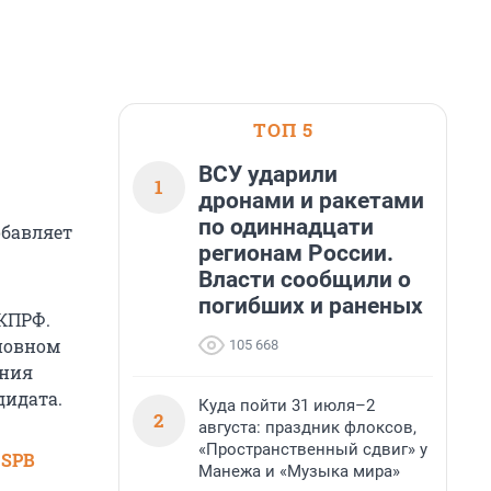
ТОП 5
ВСУ ударили
1
дронами и ракетами
по одиннадцати
обавляет
регионам России.
Власти сообщили о
погибших и раненых
 КПРФ.
сновном
105 668
ания
дидата.
Куда пойти 31 июля–2
2
августа: праздник флоксов,
«Пространственный сдвиг» у
 SPB
Манежа и «Музыка мира»