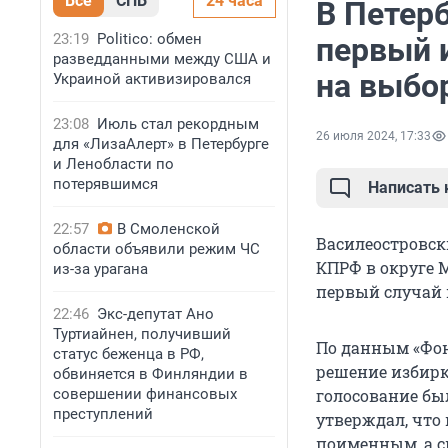
Все
СПБ
24 часа
В Петер
23:19
Politico: обмен
первый и
разведданными между США и
на выбор
Украиной активизировался
23:08
Июль стал рекордным
26 июля 2024, 17:33
для «ЛизаАлерт» в Петербурге
и Ленобласти по
потерявшимся
Написать
22:57
В Смоленской
Василеостровск
области объявили режим ЧС
КПРФ в округе М
из-за урагана
первый случай 
22:46
Экс-депутат Ано
Туртиайнен, получивший
По данным «Фон
статус беженца в РФ,
решение избирк
обвиняется в Финляндии в
совершении финансовых
голосование бы
преступлений
утверждал, что 
поименным, а с