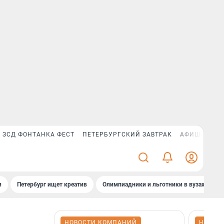
ЗСД ФОНТАНКА ФЕСТ
ПЕТЕРБУРГСКИЙ ЗАВТРАК
АФИША PLUS
и
Петербург ищет креатив
Олимпиадники и льготники в вузах СПб
НОВОСТИ КОМПАНИЙ
НОВОС