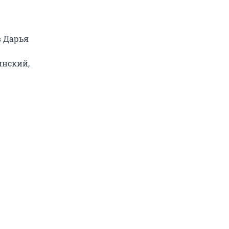
в Дарья
инский,