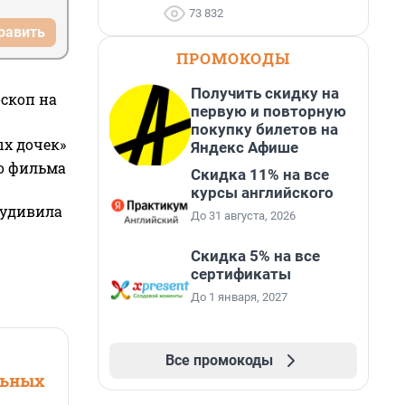
73 832
равить
ПРОМОКОДЫ
Получить скидку на
оскоп на
первую и повторную
покупку билетов на
ых дочек»
Яндекс Афише
го фильма
Скидка 11% на все
курсы английского
 удивила
До 31 августа, 2026
Скидка 5% на все
сертификаты
До 1 января, 2027
Все промокоды
льных