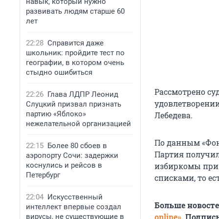
навык, который нужно
развивать людям старше 60
лет
22:28
Справится даже
школьник: пройдите тест по
географии, в котором очень
стыдно ошибиться
Рассмотрено суд
22:26
Глава ЛДПР Леонид
удовлетворении
Слуцкий призвал признать
партию «Яблоко»
Лебедева.
нежелательной организацией
По данным «Фон
22:15
Более 80 сбоев в
Партия получил
аэропорту Сочи: задержки
коснулись и рейсов в
избиркомы приз
Петербург
списками, то ес
22:04
Искусственный
Больше новост
интеллект впервые создал
online»
. Подпис
вирусы, не существующие в