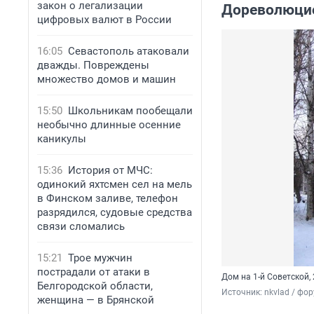
закон о легализации
Дореволюцио
цифровых валют в России
16:05
Севастополь атаковали
дважды. Повреждены
множество домов и машин
15:50
Школьникам пообещали
необычно длинные осенние
каникулы
15:36
История от МЧС:
одинокий яхтсмен сел на мель
в Финском заливе, телефон
разрядился, судовые средства
связи сломались
15:21
Трое мужчин
пострадали от атаки в
Дом на 1-й Советской,
Белгородской области,
Источник: 
nkvlad / фо
женщина — в Брянской