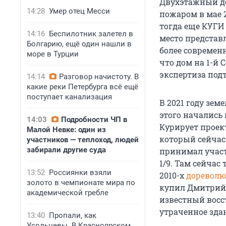
Двухэтажный де
14:28
Умер отец Месси
пожаром в мае 2
тогда еще КУГИ
14:16
Беспилотник залетел в
место представ
Болгарию, ещё один нашли в
более современ
море в Турции
что дом на 1-й 
экспертиза под
14:14
Разговор начистоту. В
какие реки Петербурга всё ещё
поступает канализация
В 2021 году зем
этого начались
14:03
Подробности ЧП в
Курирует проек
Малой Невке: один из
который сейчас
участников — теплоход, людей
забирали другие суда
принимал участи
1/9. Там сейчас
13:52
Россиянки взяли
2010-х
дореволю
золото в чемпионате мира по
купил Дмитрий 
академической гребле
известный восс
утраченное здан
13:40
Пропали, как
Усольцевы. В Красноярском