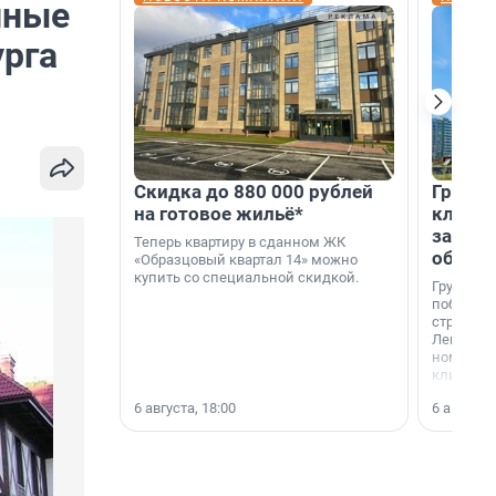
нные
урга
Скидка до 880 000 рублей
Группа
на готовое жильё*
клиен
застро
Теперь квартиру в сданном ЖК
област
«Образцовый квартал 14» можно
купить со специальной скидкой.
Группа А
победите
строител
Ленингра
номинац
клиенто
застройщ
6 августа, 18:00
6 августа,
области»