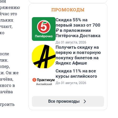
шен
поряжению
ПРОМОКОДЫ
йчас это
Скидка 55% на
ольких
первый заказ от 700
ечают,
₽ в приложении
ко
Пятёрочка Доставка
До 31 августа, 2026
Получить скидку на
первую и повторную
осле
покупку билетов на
лик.
Яндекс Афише
опер,
Скидка 11% на все
и. Он же
курсы английского
ачёва,
До 31 августа, 2026
нного в
мачёва
Все промокоды
строить