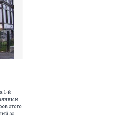
а 1-й
евянный
ров этого
ний за