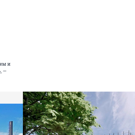
ем и
, —