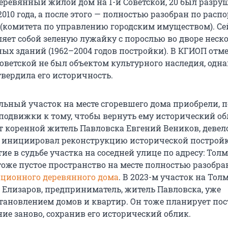
ревянный жилой дом на 1-й Советской, 20 был разру
010 года, а после этого — полностью разобран по рас
 (комитета по управлению городским имуществом). Се
ляет собой зеленую лужайку с порослью во дворе неск
ных зданий (1962–2004 годов постройки). В КГИОП отм
Советской не был объектом культурного наследия, одна
твердила его историчность.
ельный участок на месте сгоревшего дома приобрели, п
 подвижки к тому, чтобы вернуть ему исторический об
т коренной житель Павловска Евгений Веников, девел
 инициировал реконструкцию исторической постройк
е в судьбе участка на соседней улице по адресу: Толм
 тоже пустое пространство на месте полностью разобра
ционного деревянного дома
. В 2023-м участок на Тол
Елизаров, предприниматель, житель Павловска, уже
тановлением домов и квартир. Он тоже планирует по
ие заново, сохранив его исторический облик.