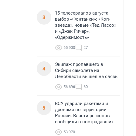
15 телесериалов августа —
3
выбор «Фонтанки»: «Коп-
звезда», новые «Тед Лассо»
и «Джек Ричер»,
«Одержимость»
65 903
27
Экипаж пропавшего в
4
Сибири самолета из
Ленобласти вышел на связь
56 696
60
ВСУ ударили ракетами и
5
дронами по территории
России. Власти регионов
сообщили о пострадавших
53 970