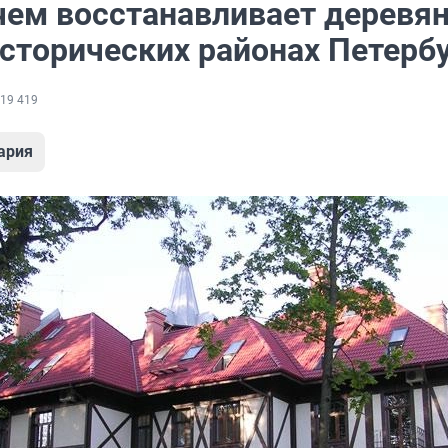
ачем восстанавливает деревя
исторических районах Петерб
19 419
ария