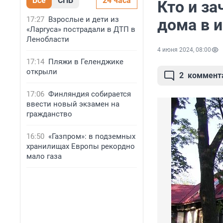
Все
СПБ
24 часа
Кто и з
17:27
Взрослые и дети из
дома в 
«Ларгуса» пострадали в ДТП в
Ленобласти
4 июня 2024, 08:00
17:14
Пляжи в Геленджике
открыли
2
коммент
17:06
Финляндия собирается
ввести новый экзамен на
гражданство
16:50
«Газпром»: в подземных
хранилищах Европы рекордно
мало газа