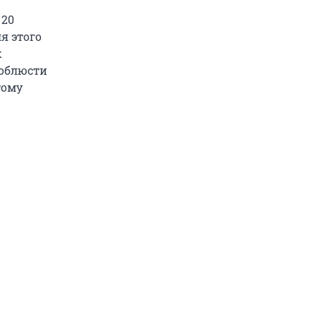
 20
я этого
х
соблюсти
тому