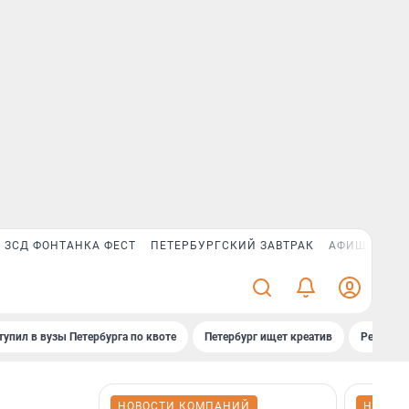
ЗСД ФОНТАНКА ФЕСТ
ПЕТЕРБУРГСКИЙ ЗАВТРАК
АФИША PLUS
тупил в вузы Петербурга по квоте
Петербург ищет креатив
Рейтинги
НОВОСТИ КОМПАНИЙ
НОВОС