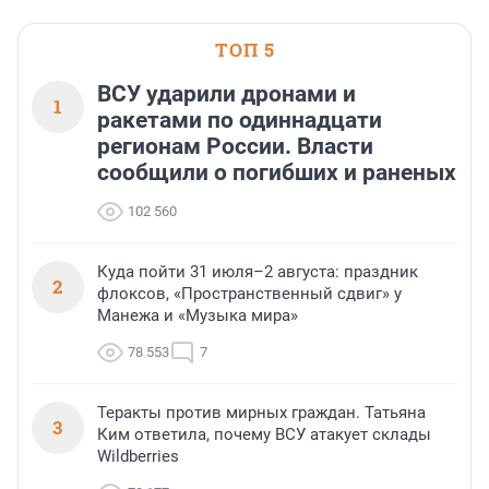
университет имени М. Т.
Ленинградской области
Калашникова» (ИжГТУ) было
подписано 17 июля 2026 года в
ТОП 5
Ситуационном центре Правительства
Москвы.
ВСУ ударили дронами и
1
ракетами по одиннадцати
регионам России. Власти
сообщили о погибших и раненых
102 560
Куда пойти 31 июля–2 августа: праздник
2
флоксов, «Пространственный сдвиг» у
Манежа и «Музыка мира»
78 553
7
Теракты против мирных граждан. Татьяна
3
Ким ответила, почему ВСУ атакует склады
Wildberries