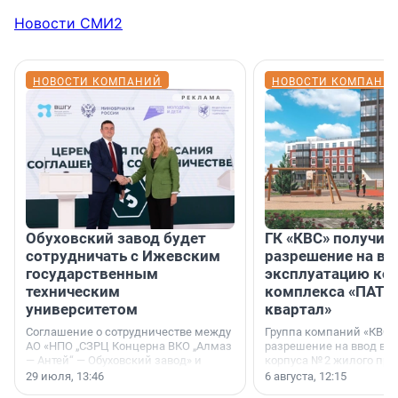
Новости СМИ2
НОВОСТИ КОМПАНИЙ
НОВОСТИ КОМПАНИ
Обуховский завод будет
ГК «КВС» получил
сотрудничать с Ижевским
разрешение на вв
государственным
эксплуатацию кор
техническим
комплекса «ПАТИ
университетом
квартал»
Соглашение о сотрудничестве между
Группа компаний «КВС»
АО «НПО „СЗРЦ Концерна ВКО „Алмаз
разрешение на ввод в 
— Антей“ — Обуховский завод» и
корпуса № 2 жилого про
ФГБОУ ВО «Ижевский
Уютный квартал», расп
29 июля, 13:46
6 августа, 12:15
государственный технический
Всеволожском районе