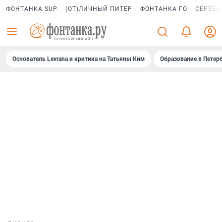
ФОНТАНКА SUP
(ОТ)ЛИЧНЫЙ ПИТЕР
ФОНТАНКА ГО
СЕРЕБР
Основатель Levrana и критика на Татьяны Ким
Образование в Петер