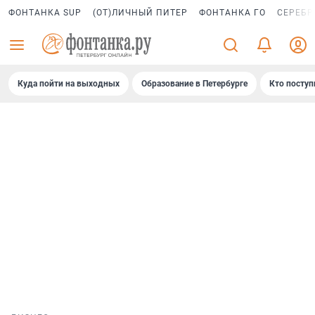
ФОНТАНКА SUP
(ОТ)ЛИЧНЫЙ ПИТЕР
ФОНТАНКА ГО
СЕРЕБР
Куда пойти на выходных
Образование в Петербурге
Кто поступ