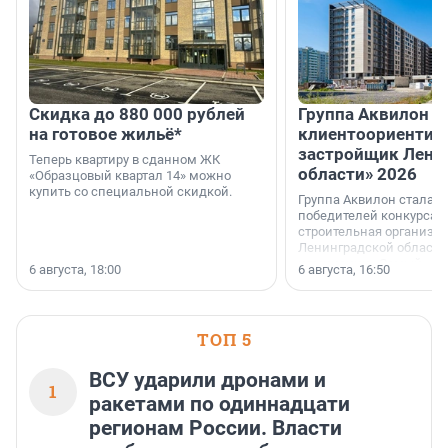
Скидка до 880 000 рублей
Группа Аквилон 
на готовое жильё*
клиентоориентир
застройщик Лени
Теперь квартиру в сданном ЖК
области» 2026
«Образцовый квартал 14» можно
купить со специальной скидкой.
Группа Аквилон стала 
победителей конкурса 
строительная организа
Ленинградской области 
номинации «Самый
6 августа, 18:00
6 августа, 16:50
клиентоориентированн
застройщик Ленинград
области».
ТОП 5
ВСУ ударили дронами и
1
ракетами по одиннадцати
регионам России. Власти