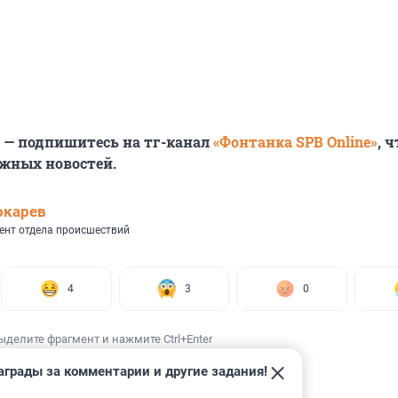
6 — подпишитесь на тг-канал
«Фонтанка SPB Online»
, 
ажных новостей.
окарев
ент отдела происшествий
4
3
0
ыделите фрагмент и нажмите Ctrl+Enter
аграды за комментарии и другие задания!