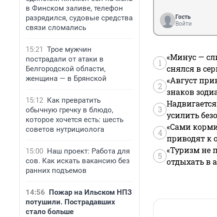
в Финском заливе, телефон
разрядился, судовые средства
Гость
Войти
связи сломались
15:21
Трое мужчин
«Минус — сл
пострадали от атаки в
1
снялся в се
Белгородской области,
женщина — в Брянской
«Август при
2
знаков зоди
15:12
Как превратить
Надвигается
3
обычную гречку в блюдо,
усилить без
которое хочется есть: шесть
«Сами корми
советов нутрициолога
4
приводят к 
«Туризм не 
15:00
Наш проект: Работа для
5
сов. Как искать вакансию без
отдыхать в а
ранних подъемов
14:56
Пожар на Ильском НПЗ
потушили. Пострадавших
стало больше