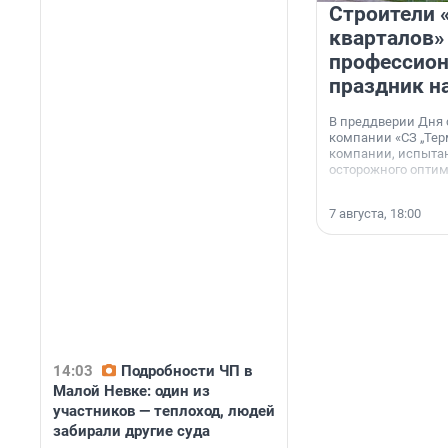
Строители 
кварталов»
профессио
праздник н
В преддверии Дня
компании «СЗ „Тер
компании, испытан
осторожного опти
7 августа, 18:00
14:03
Подробности ЧП в
Малой Невке: один из
участников — теплоход, людей
забирали другие суда