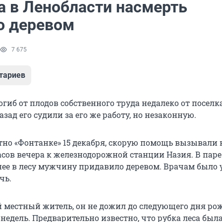
а в Ленобласти насмерть
о деревом
7 675
тариев
гиб от плодов собственного труда недалеко от поселк
азад его судили за его же работу, но незаконную.
стно «Фонтанке» 15 декабря, скорую помощь вызывали
асов вечера к железнодорожной станции Назия. В паре
нее в лесу мужчину придавило деревом. Врачам было 
чь.
й местный житель, он не дожил до следующего дня ро
недель. Предварительно известно, что рубка леса был