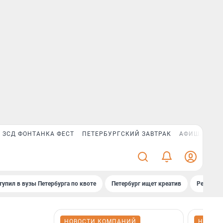
ЗСД ФОНТАНКА ФЕСТ
ПЕТЕРБУРГСКИЙ ЗАВТРАК
АФИША PLUS
тупил в вузы Петербурга по квоте
Петербург ищет креатив
Рейтинги
НОВОСТИ КОМПАНИЙ
НОВОС