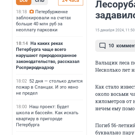
Все
СПБ
24 часа
Лесоруб
18:18
Петербурженке
задавил
заблокировали на счетах
больше 40 млн руб за
неоплату парковки
15 декабря 2024, 11:50
18:14
На каких реках
10
коммен
Петербурга чаще всего
нарушают природоохранное
законодательство, рассказал
Вальщик леса по
Росприроднадзор
Несколько лет н
18:02
52 дня — столько длится
Как стало изве
пожар в Сланцах. И это явно
не предел
около восьми ч
километров от 
18:00
Наш проект: Будет
нечем ему помо
школа и бассейн. Как искать
квартиру в пригороде
Петербурга
Погиб 56-летни
буквально пару 