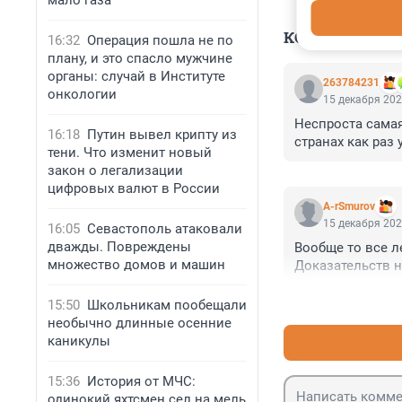
мало газа
КОММЕНТАР
16:32
Операция пошла не по
плану, и это спасло мужчине
органы: случай в Институте
263784231
онкологии
15 декабря 202
Неспроста сама
16:18
Путин вывел крипту из
странах как раз
тени. Что изменит новый
закон о легализации
цифровых валют в России
A-rSmurov
15 декабря 202
16:05
Севастополь атаковали
дважды. Повреждены
Вообще то все ле
множество домов и машин
Доказательств н
15:50
Школьникам пообещали
необычно длинные осенние
каникулы
15:36
История от МЧС:
одинокий яхтсмен сел на мель