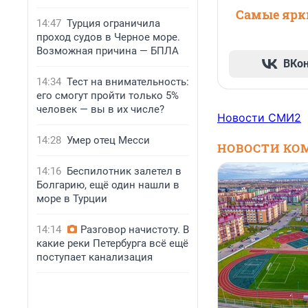
Самые ярки
14:47
Турция ограничила
проход судов в Черное море.
Возможная причина — БПЛА
ВКо
14:34
Тест на внимательность:
его смогут пройти только 5%
человек — вы в их числе?
Новости СМИ2
14:28
Умер отец Месси
НОВОСТИ КО
14:16
Беспилотник залетел в
Болгарию, ещё один нашли в
море в Турции
14:14
Разговор начистоту. В
какие реки Петербурга всё ещё
поступает канализация