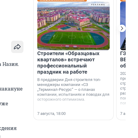
Строители «Образцовых
ГЭС, м
кварталов» встречают
ВВП: в
а Назия.
профессиональный
об ист
праздник на работе
2026-й —
професси
В преддверии Дня строителя топ-
строителе
менеджеры компании «СЗ
 накануне
строителя
„Терминал-Ресурс“ — о планах
раз. В ГК
компании, испытаниях и поводах для
появился
осторожного оптимизма.
уже
поменяла
7 августа, 18:00
7 августа,
ждения
а