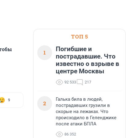
ТОП 5
Погибшие и
чтобы
1
пострадавшие. Что
известно о взрыве в
центре Москвы
92 533
217
Галька била в людей,
9
2
пострадавших грузили в
скорые на лежаках. Что
происходило в Геленджике
после атаки БПЛА
86 352