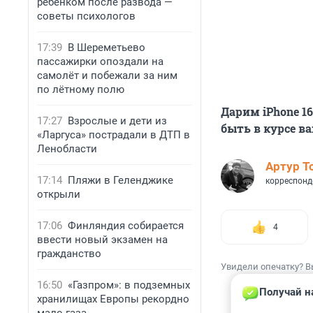
ребенком после развода —
советы психологов
17:39
В Шереметьево
пассажирки опоздали на
самолёт и побежали за ним
по лётному полю
Дарим iPhone 1
17:27
Взрослые и дети из
быть в курсе в
«Ларгуса» пострадали в ДТП в
Ленобласти
Артур Т
17:14
Пляжи в Геленджике
корреспонд
открыли
17:06
Финляндия собирается
4
ввести новый экзамен на
гражданство
Увидели опечатку? В
16:50
«Газпром»: в подземных
Получай н
хранилищах Европы рекордно