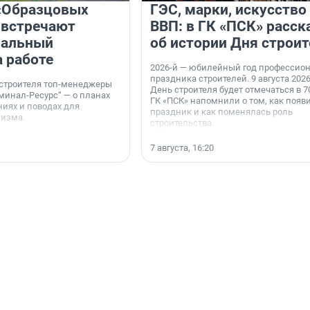
«Образцовых
ГЭС, марки, искусство
 встречают
ВВП: в ГК «ПСК» расск
нальный
об истории Дня строит
а работе
2026-й — юбилейный год профессио
праздника строителей. 9 августа 2026
 строителя топ-менеджеры
День строителя будет отмечаться в 70
минал-Ресурс“ — о планах
ГК «ПСК» напомнили о том, как появ
иях и поводах для
праздник и как поменялась роль
мизма.
строительства.
7 августа, 16:20