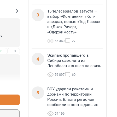
15 телесериалов августа —
3
выбор «Фонтанки»: «Коп-
звезда», новые «Тед Лассо»
и «Джек Ричер»,
«Одержимость»
х 
66 340
27
+1
–0
Экипаж пропавшего в
4
Сибири самолета из
Ленобласти вышел на связь
56 897
60
+0
–0
ВСУ ударили ракетами и
5
дронами по территории
России. Власти регионов
сообщили о пострадавших
54 196