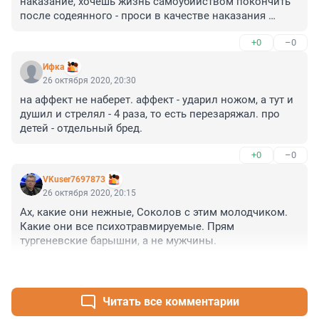
наказание, хочешь жизнь самоубийством покончить 
после содеянного - проси в качестве наказания 
смертную казнь, а не нанимай адвокатов, чтобы срок 
+0
–0
пытаться сократить. На всех судебных заседяниях 
адвокаты Соколова обвиняют сторону обвинения и 
Ифка
судью (все женщины, заметьте), предъявляют 
26 октября 2020, 20:30
претензии, просят заносить бесчисленные замечания 
на аффект не наберет. аффект - ударил ножом, а тут и 
в протокол, короче готовят к тому, чтобы в итоге те 
душил и стрелял - 4 раза, то есть перезаряжал. про 
сжалились над подсудимым, женщины они же 
детей - отдельный бред.
жалостливые, все простят, все поймут... бред какой-
то.
+0
–0
VKuser7697873
26 октября 2020, 20:15
Ах, какие они нежные, Соколов с этим молодчиком. 
Какие они все психотравмируемые. Прям 
тургеневские барышни, а не мужчины.
+0
–0
Читать все комментарии