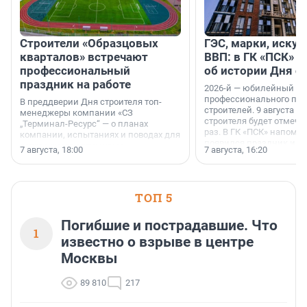
Строители «Образцовых
ГЭС, марки, искус
кварталов» встречают
ВВП: в ГК «ПСК» р
профессиональный
об истории Дня с
праздник на работе
2026-й — юбилейный го
профессионального пр
В преддверии Дня строителя топ-
строителей. 9 августа 2
менеджеры компании «СЗ
строителя будет отмечат
„Терминал-Ресурс“ — о планах
раз. В ГК «ПСК» напомни
компании, испытаниях и поводах для
появился праздник и к
осторожного оптимизма.
7 августа, 18:00
7 августа, 16:20
поменялась роль строит
ТОП 5
Погибшие и пострадавшие. Что
1
известно о взрыве в центре
Москвы
89 810
217