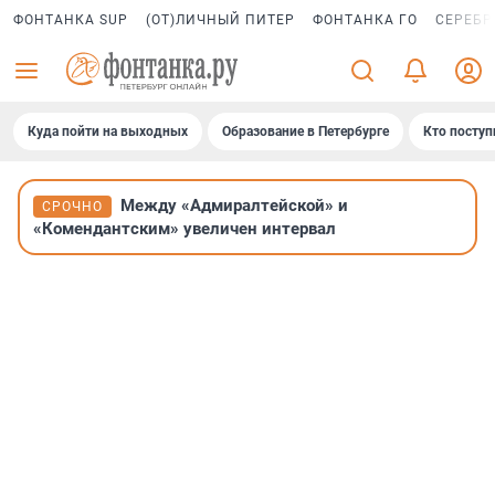
ФОНТАНКА SUP
(ОТ)ЛИЧНЫЙ ПИТЕР
ФОНТАНКА ГО
СЕРЕБР
Куда пойти на выходных
Образование в Петербурге
Кто поступ
Между «Адмиралтейской» и
СРОЧНО
«Комендантским» увеличен интервал