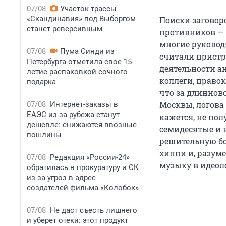
07/08
Участок трассы
«Скандинавия» под Выборгом
Поиски заговор
станет реверсивным
противников — 
многие руковод
07/08
Пума Синди из
считали прист
Петербурга отметила свое 15-
деятельности а
летие распаковкой сочного
коллеги, право
подарка
что за длиннов
Москвы, логова
07/08
Интернет-заказы в
ЕАЭС из-за рубежа станут
кажется, не пол
дешевле: снижаются ввозные
семидесятые и 
пошлины
решительную бо
хиппи и, разум
07/08
Редакция «России-24»
музыку в идеол
обратилась в прокуратуру и СК
из-за угроз в адрес
создателей фильма «Колобок»
07/08
Не даст съесть лишнего
и уберет отеки: этот продукт