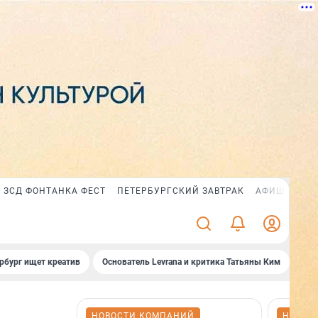
ЗСД ФОНТАНКА ФЕСТ
ПЕТЕРБУРГСКИЙ ЗАВТРАК
АФИША PLUS
рбург ищет креатив
Основатель Levrana и критика Татьяны Ким
Зач
НОВОСТИ КОМПАНИЙ
НОВОС