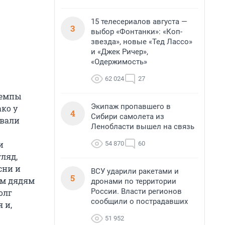
15 телесериалов августа —
3
выбор «Фонтанки»: «Коп-
звезда», новые «Тед Лассо»
и «Джек Ричер»,
«Одержимость»
62 024
27
 темпы
Экипаж пропавшего в
ко у
4
Сибири самолета из
ывали
Ленобласти вышел на связь
и
54 870
60
ляд,
сни и
ВСУ ударили ракетами и
5
ым дядям
дронами по территории
России. Власти регионов
олг
сообщили о пострадавших
 и,
51 952