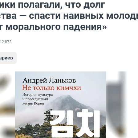
ки полагали, что долг
ства — спасти наивных моло
т морального падения»
12 072
ариев