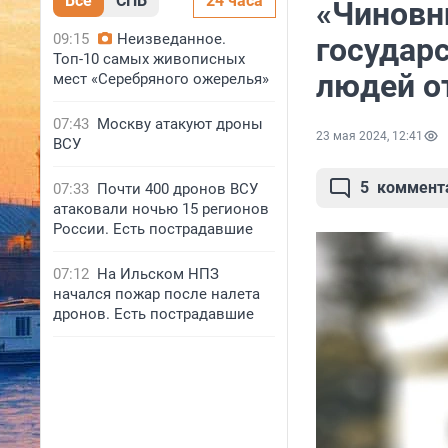
Все
СПБ
24 часа
«Чиновни
09:15
Неизведанное.
государ
Топ-10 самых живописных
людей о
мест «Серебряного ожерелья»
07:43
Москву атакуют дроны
23 мая 2024, 12:41
ВСУ
5
коммент
07:33
Почти 400 дронов ВСУ
атаковали ночью 15 регионов
России. Есть пострадавшие
07:12
На Ильском НПЗ
начался пожар после налета
дронов. Есть пострадавшие