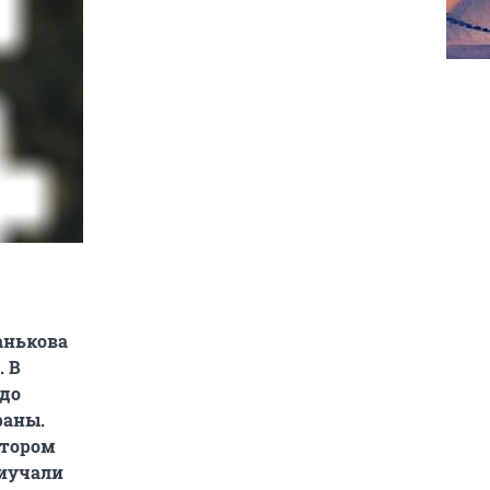
анькова
. В
 до
раны.
отором
риучали