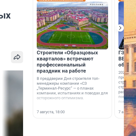
дых
Строители «Образцовых
ГЭС, м
кварталов» встречают
ВВП: в
профессиональный
об ист
праздник на работе
2026-й —
професси
В преддверии Дня строителя топ-
строителе
менеджеры компании «СЗ
строителя
„Терминал-Ресурс“ — о планах
раз. В ГК
компании, испытаниях и поводах для
появился
осторожного оптимизма.
поменяла
7 августа, 18:00
7 августа,