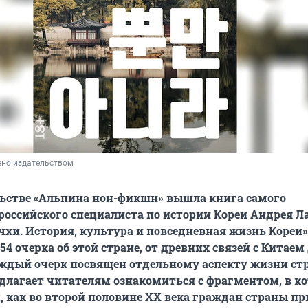
ено издательством
льстве «Альпина нон-фикшн» вышла книга самого
российского специалиста по истории Кореи Андрея Л
чхи. История, культура и повседневная жизнь Кореи»
4 очерка об этой стране, от древних связей с Китаем
ждый очерк посвящен отдельному аспекту жизни ст
длагает читателям ознакомиться с фрагментом, в к
м, как во второй половине ХХ века граждан страны п