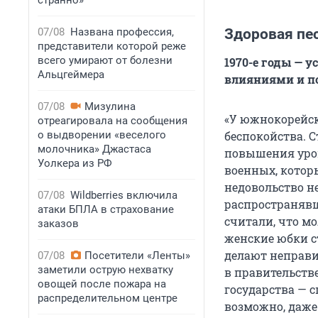
странно»
07/08
Названа профессия,
Здоровая пес
представители которой реже
всего умирают от болезни
1970-е годы — 
Альцгеймера
влияниями и п
07/08
Мизулина
«У южнокорейско
отреагировала на сообщения
о выдворении «веселого
беспокойства. С
молочника» Джастаса
повышения уров
Уолкера из РФ
военных, котор
недовольство н
07/08
Wildberries включила
распространяв
атаки БПЛА в страхование
считали, что м
заказов
женские юбки с
делают неправи
07/08
Посетители «Ленты»
заметили острую нехватку
в правительств
овощей после пожара на
государства — 
распределительном центре
возможно, даже