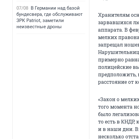
07/08
В Германии над базой
бундесвера, где обслуживают
Хранителям осн
ЗРК Patriot, заметили
зарвавшихся лю
неизвестные дроны
аппарата. В фев
мелких правон
запрещал ношен
Нарушительниц 
примерно равна
полицейские в
предположить, 
расстояние от 
«Закон о мелких
того момента н
было легализова
то есть в КНДР
и в наши дни. В
несколько отста