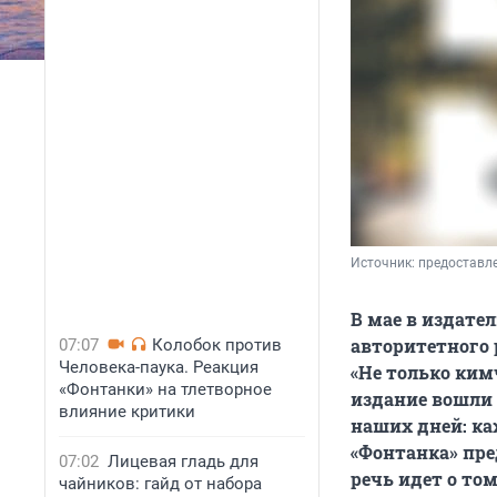
Источник: 
предоставл
В мае в издате
авторитетного 
07:07
Колобок против
Человека-паука. Реакция
«Не только ким
«Фонтанки» на тлетворное
издание вошли 5
влияние критики
наших дней: ка
«Фонтанка» пре
07:02
Лицевая гладь для
речь идет о то
чайников: гайд от набора