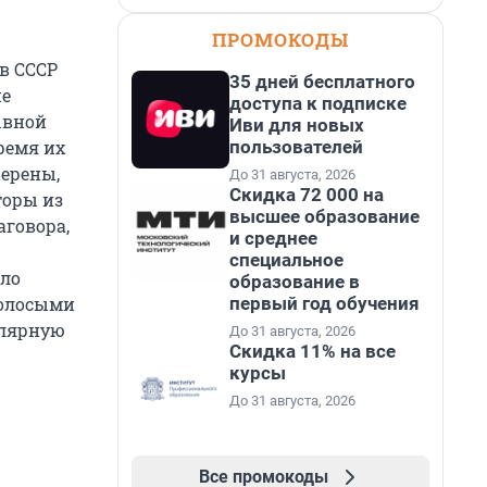
ПРОМОКОДЫ
в СССР
35 дней бесплатного
не
доступа к подписке
ывной
Иви для новых
пользователей
ремя их
верены,
До 31 августа, 2026
Скидка 72 000 на
торы из
высшее образование
аговора,
и среднее
специальное
ело
образование в
первый год обучения
волосыми
улярную
До 31 августа, 2026
Скидка 11% на все
курсы
До 31 августа, 2026
Все промокоды