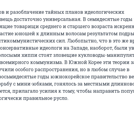
ов и разоблачение тайных планов идеологических
вещь достаточно универсальная. В семидесятые годы 
ящие товарищи среднего и старшего возраста искрен
растие юношей к длинным волосам результатом подр
нтикоммунистических сил. Любопытно, что в это же в
консервативные идеологи на Западе, наоборот, были у
олосыми хиппи стоят зловещие кукловоды-манипуля
 всемирного коммунизма. В Южной Корее эти теории з
учили особого распространения, но в любом случае в
восьмидесятые годы южнокорейское правительство в
рьбу с мини-юбками, гонялось за местными длинно
еется, прилагало усилия к тому, чтобы направить поп
огически правильное русло.