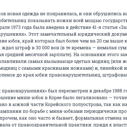
ов новая одежда не понравилась, и они обрушились н
бительниц показывать ножки всей мощью государст
рале 1973 года была введена в действие 41-я статья «За
арушениях». Этот замечательный юридический докум
ие юбок, край которых был более чем на 20 см выше к
ждал штраф в 30 000 вон (в те времена — немалая сум
я средней месячной зарплате). На основании этого за
ылавливали самых вызывающе одетых модниц (или же
модниц с самыми красивыми ножками) и, линейкой 
коленок до края юбки правонарушительниц, штрафовал
 правонарушениях» был пересмотрен в декабре 1988 го
ошение мини-юбок в Корее было легализовано — точнее
но в южной части Корейского полуострова, так как на
, кампании по борьбе с мини-юбками периодически пр
прочем, как оно часто и бывает, формальная отмена з
вала от правоохранительной практики: придя к власти