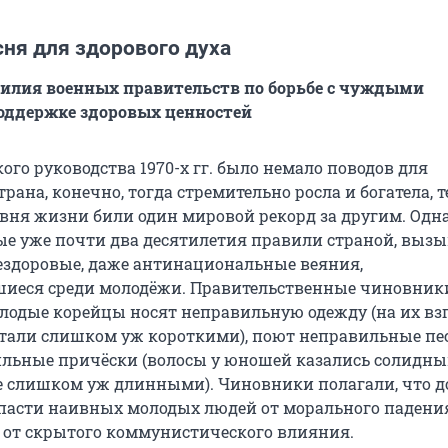
ня для здорового духа
усилия военных правительств по борьбе с чуждыми
оддержке здоровых ценностей
го руководства 1970-х гг. было немало поводов для
трана, конечно, тогда стремительно росла и богатела,
ня жизни били один мировой рекорд за другим. Одна
ые уже почти два десятилетия правили страной, выз
ездоровые, даже антинациональные веяния,
шиеся среди молодёжи. Правительственные чиновник
олодые корейцы носят неправильную одежду (на их взг
тали слишком уж короткими), поют неправильные пе
льные причёски (волосы у юношей казались солидн
е слишком уж длинными). Чиновники полагали, что д
спасти наивных молодых людей от морального падения
 от скрытого коммунистического влияния.