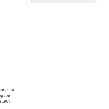
но, что
ервой
 1967