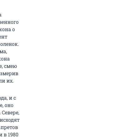
а
венного
кона о
ент
оленок.
ма,
кона
, смею
измерив
и их.
да, и с
, оно
 Севере,
оисходят
апретов
 в 1980