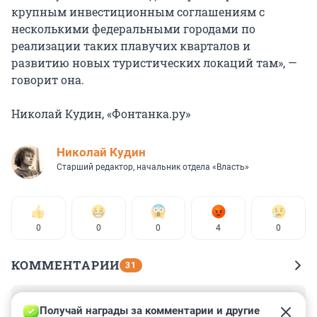
крупным инвестиционным соглашениям с
несколькими федеральными городами по
реализации таких плавучих кварталов и
развитию новых туристических локаций там», —
говорит она.
Николай Кудин, «Фонтанка.ру»
Николай Кудин
Старший редактор, начальник отдела «Власть»
0
0
0
4
0
КОММЕНТАРИИ
31
Гость
16 ноября 2024, 15:24
Получай награды за комментарии и другие 