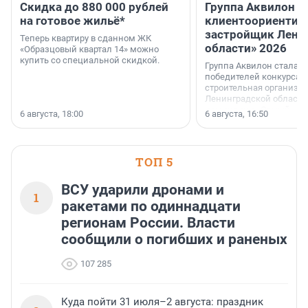
Скидка до 880 000 рублей
Группа Аквилон 
на готовое жильё*
клиентоориентир
застройщик Лени
Теперь квартиру в сданном ЖК
области» 2026
«Образцовый квартал 14» можно
купить со специальной скидкой.
Группа Аквилон стала 
победителей конкурса 
строительная организа
Ленинградской области 
номинации «Самый
6 августа, 18:00
6 августа, 16:50
клиентоориентированн
застройщик Ленинград
области».
ТОП 5
ВСУ ударили дронами и
1
ракетами по одиннадцати
регионам России. Власти
сообщили о погибших и раненых
107 285
Куда пойти 31 июля–2 августа: праздник