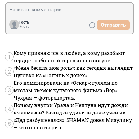
Гость
Отправить
Войти
Кому признаются в любви, а кому разобьют
1
сердце: любовный гороскоп на август
«Меня бесила моя роль»: как сегодня выглядит
2
Пуговка из «Папиных дочек»
Его номинировали на «Оскар»: гуляем по
3
местам съемок культового фильма «Вор»
Чухрая — фоторепортаж
Почему внутри Урана и Нептуна идут дожди
4
из алмазов? Разгадка удивила даже ученых
«Дед разбушевался»: SHAMAN довел Мизулину
5
— что он натворил