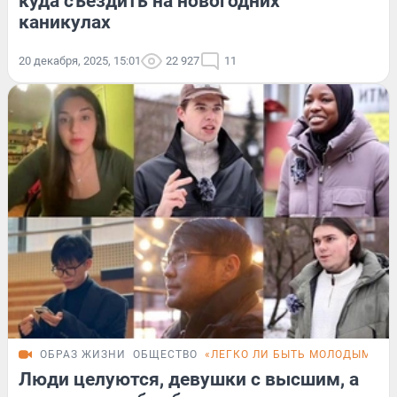
куда съездить на новогодних
каникулах
20 декабря, 2025, 15:01
22 927
11
ОБРАЗ ЖИЗНИ
ОБЩЕСТВО
«ЛЕГКО ЛИ БЫТЬ МОЛОДЫМ»
F
Люди целуются, девушки с высшим, а