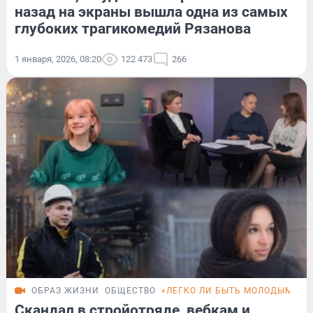
назад на экраны вышла одна из самых
глубоких трагикомедий Рязанова
1 января, 2026, 08:20
122 473
266
ОБРАЗ ЖИЗНИ
ОБЩЕСТВО
«ЛЕГКО ЛИ БЫТЬ МОЛОДЫМ»
F
Скандал в стройотряде, вебкам и