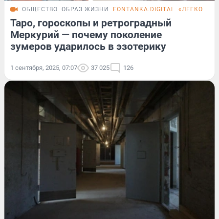
ОБЩЕСТВО
ОБРАЗ ЖИЗНИ
FONTANKA.DIGITAL
«ЛЕГКО ЛИ
Таро, гороскопы и ретроградный
Меркурий — почему поколение
зумеров ударилось в эзотерику
1 сентября, 2025, 07:07
37 025
126