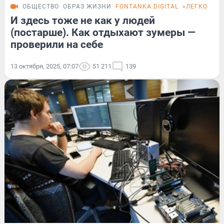
ОБЩЕСТВО
ОБРАЗ ЖИЗНИ
FONTANKA.DIGITAL
«ЛЕГКО ЛИ
И здесь тоже не как у людей
(постарше). Как отдыхают зумеры —
проверили на себе
13 октября, 2025, 07:07
51 211
139