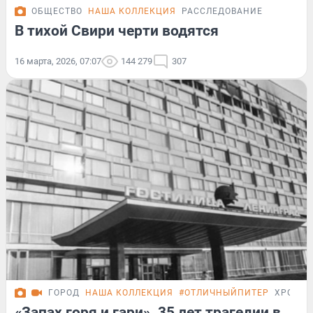
ОБЩЕСТВО
НАША КОЛЛЕКЦИЯ
РАССЛЕДОВАНИЕ
В тихой Свири черти водятся
16 марта, 2026, 07:07
144 279
307
ГОРОД
НАША КОЛЛЕКЦИЯ
#ОТЛИЧНЫЙПИТЕР
ХРОНИ
«Запах горя и гари». 35 лет трагедии в