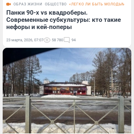
ОБРАЗ ЖИЗНИ
ОБЩЕСТВО
«ЛЕГКО ЛИ БЫТЬ МОЛОДЫМ»
F
Панки 90-х vs квадроберы.
Современные субкультуры: кто такие
нефоры и кей‑поперы
23 марта, 2026, 07:07
58 780
94