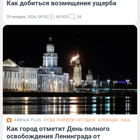
Как добиться возмещения ущерба
29 января, 2026, 09:52
60 825
34
АФИША PLUS
КУДА ПОЙДЕМ СЕГОДНЯ
БЛОКАДА
НАША К
Как город отметит День полного
освобождения Ленинграда от