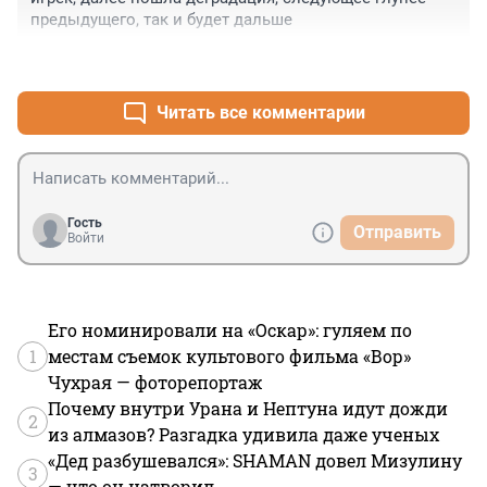
предыдущего, так и будет дальше
+0
–0
Читать все комментарии
Гость
Отправить
Войти
Его номинировали на «Оскар»: гуляем по
1
местам съемок культового фильма «Вор»
Чухрая — фоторепортаж
Почему внутри Урана и Нептуна идут дожди
2
из алмазов? Разгадка удивила даже ученых
«Дед разбушевался»: SHAMAN довел Мизулину
3
— что он натворил