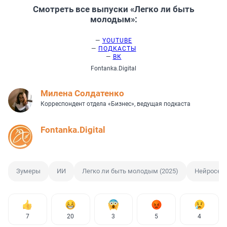
Смотреть все выпуски «Легко ли быть
молодым»:
—
YOUTUBE
—
ПОДКАСТЫ
—
ВК
Fontanka.Digital
Милена Солдатенко
Корреспондент отдела «Бизнес», ведущая подкаста
Fontanka.Digital
Зумеры
ИИ
Легко ли быть молодым (2025)
Нейросет
7
20
3
5
4