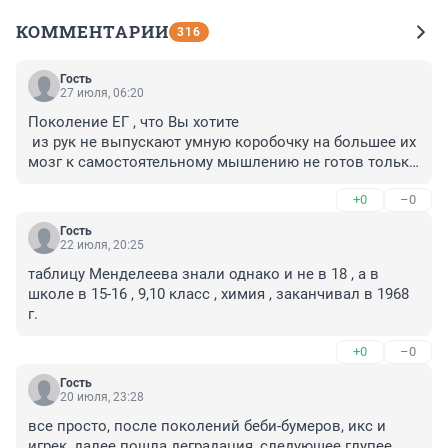
КОММЕНТАРИИ
316
Гость
27 июля, 06:20
Поколение ЕГ , что Вы хотите 

 из рук не выпускают умную коробочку на большее их 
мозг к самостоятельному мышлению не готов только 
спроси Алису и все!
+0
–0
Гость
22 июля, 20:25
таблицу Менделеева знали однако и не в 18 , а в 
школе в 15-16 , 9,10 класс , химия , заканчивал в 1968 
г.
+0
–0
Гость
20 июля, 23:28
все просто, после поколений беби-бумеров, икс и 
игрек, далее пошла деградация, следующее глупее 