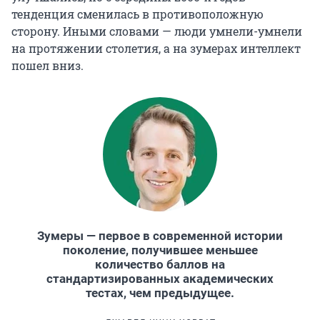
14:20 — В ИТМО разрабатывают новый метод
тенденция сменилась в противоположную
лечения онкологии — и уже тестируют его на
сторону. Иными словами — люди умнели-умнели
животных. Фототермическая иммунотерапия
на протяжении столетия, а на зумерах интеллект
рака позволит с высокой точностью управлять
пошел вниз.
иммунным ответом внутри самой опухоли
23:40 — Какие растения созреют в космосе? В
ВОЕНМЕХе разрабатывают космические
оранжереи для полетов на Марс
32:25 — «Меня заворожили паразиты». Кто
заражает птиц в Ленобласти — или путь
молодого ученого в науке
Зумеры — первое в современной истории
поколение, получившее меньшее
количество баллов на
стандартизированных академических
тестах, чем предыдущее.