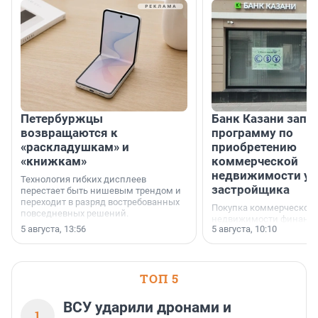
Петербуржцы
Банк Казани запу
возвращаются к
программу по
«раскладушкам» и
приобретению
«книжкам»
коммерческой
недвижимости у
Технология гибких дисплеев
застройщика
перестает быть нишевым трендом и
переходит в разряд востребованных
Покупка коммерческой
повседневных решений.
недвижимости финанс
5 августа, 13:56
5 августа, 10:10
инструмент, доступный
предпринимателей. Буд
офис, склад, торговое 
или готовый арендный 
ТОП 5
успех сделки зависит о
выбора объекта и грамо
финансирования.
ВСУ ударили дронами и
1