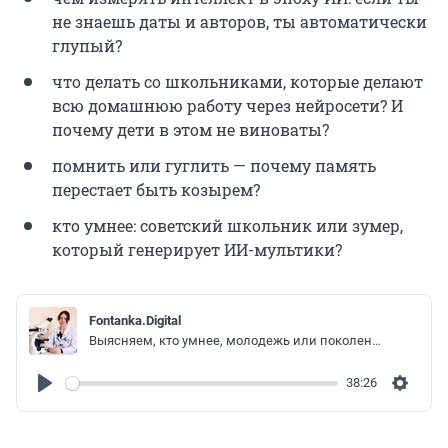
не знаешь даты и авторов, ты автоматически
глупый?
что делать со школьниками, которые делают
всю домашнюю работу через нейросети? И
почему дети в этом не виноваты?
помнить или гуглить — почему память
перестает быть козырем?
кто умнее: советский школьник или зумер,
который генерирует ИИ-мультики?
Fontanka.Digital
Выясняем, кто умнее, молодежь или поколения старше. И есть ли смысл помнить даты наизусть, когда под рукой всегда (или почти) есть интернет.
38:26
Play
Settin