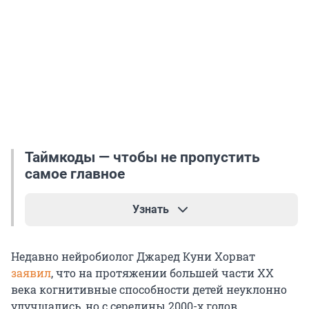
Таймкоды — чтобы не пропустить
самое главное
Узнать
04:29 — Эксперимент: петербуржцы отвечают на
Недавно нейробиолог Джаред Куни Хорват
школьные вопросы. Как задачка про кирпич
заявил
, что на протяжении большей части XX
сломила и зумеров, и тех, кто постарше
века когнитивные способности детей неуклонно
улучшались, но с середины 2000-х годов