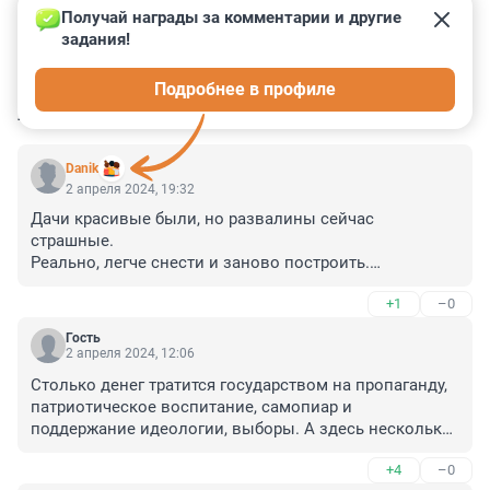
Получай награды за комментарии и другие 
задания!
2
0
0
0
1
Подробнее в профиле
КОММЕНТАРИИ
13
Danik
2 апреля 2024, 19:32
Дачи красивые были, но развалины сейчас 
страшные.

Реально, легче снести и заново построить.

Только зачем и кто это будет делать? 

+1
–0
Рядом Сергиевка с разваливающимся дворцом в 
запустении, рядом Ропша с дворцом в развалинах, 
Гость
рядом брошенный, но еще сохранившийся шикарный 
2 апреля 2024, 12:06
Бельведер!

Столько денег тратится государством на пропаганду, 
А тут какие-то деревянные развалины!
патриотическое воспитание, самопиар и 
поддержание идеологии, выборы. А здесь несколько 
миллионов выделить не могут, чтобы сохранить 
+4
–0
уникальные исторические памятники.