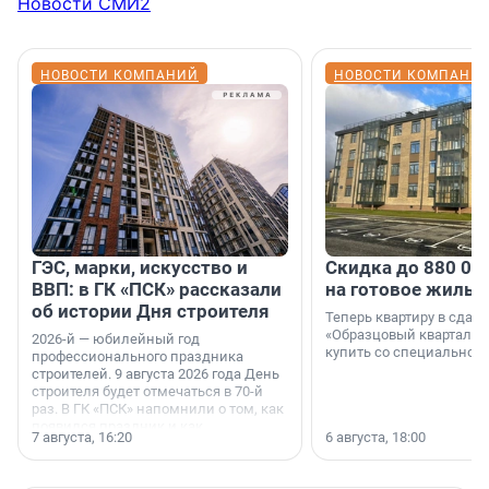
Новости СМИ2
НОВОСТИ КОМПАНИЙ
НОВОСТИ КОМПАНИ
ГЭС, марки, искусство и
Скидка до 880 00
ВВП: в ГК «ПСК» рассказали
на готовое жильё
об истории Дня строителя
Теперь квартиру в сда
«Образцовый квартал 1
2026-й — юбилейный год
купить со специальной 
профессионального праздника
строителей. 9 августа 2026 года День
строителя будет отмечаться в 70-й
раз. В ГК «ПСК» напомнили о том, как
появился праздник и как
7 августа, 16:20
6 августа, 18:00
поменялась роль строительства.