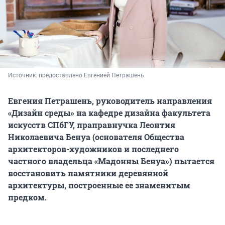
Источник: 
предоставлено Евгенией Петрашень
Евгения Петрашень,
руководитель направления
«Дизайн среды» на кафедре дизайна факультета
искусств СПбГУ, п
раправнучка Леонтия
Николаевича Бенуа (
основателя
Общества
архитекторов-художников и
последнего
частного владельца «
Мадонны Бенуа
») пытается
восстановить памятники деревянной
архитектуры, построенные ее знаменитым
предком.