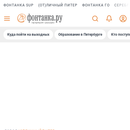
ФОНТАНКА SUP
(ОТ)ЛИЧНЫЙ ПИТЕР
ФОНТАНКА ГО
СЕРЕБР
Куда пойти на выходных
Образование в Петербурге
Кто поступ