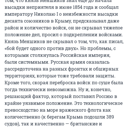
том, что князь Меншиков знал еще до начала
высадки неприятеля в июне 1854 года и сообщал
императору Николаю I о неизбежности высадки
десанта союзников в Крыму, предсказывал даже
район и количество войск, он не скрывал тяжелое
положение дел, просил о подкреплении войсками.
Князь Меншиков не скрывал о том, что, как писал,
«бой будет одного против двух». Но проблемы, с
которыми столкнулась Российская империя,
были системными. Русская армия оказалась
рассредоточена на разных фронтах и обширных
территориях, которые тоже требовали защиты.
Кроме того, скорая переброска войск по суше была
тогда технически невозможна. Ну и, конечно,
решающий фактор, который поставил Россию в
крайне уязвимое положение. Это технологическое
превосходство на море вражеского флота как
количественно (к берегам Крыма подошли 389
судов), так и качественно — британские и