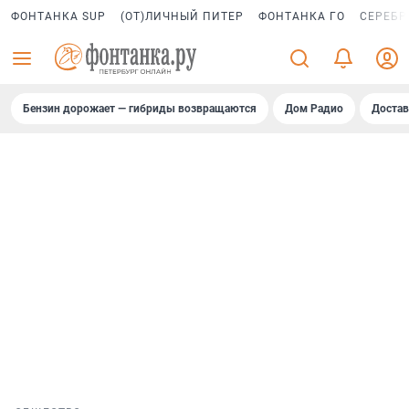
ФОНТАНКА SUP
(ОТ)ЛИЧНЫЙ ПИТЕР
ФОНТАНКА ГО
СЕРЕБР
Бензин дорожает — гибриды возвращаются
Дом Радио
Достав