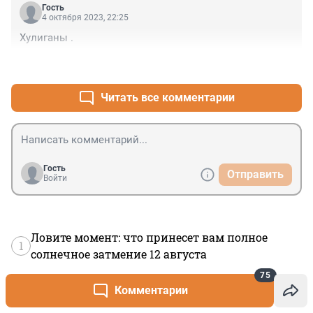
Гость
4 октября 2023, 22:25
Хулиганы .
+0
–0
Читать все комментарии
Гость
Отправить
Войти
Ловите момент: что принесет вам полное
1
солнечное затмение 12 августа
«Это всего лишь шоу»: в чем секрет успеха
75
2
«Друзей», который никто не смог повторить
Комментарии
«Минус — слишком много спойлеров»: