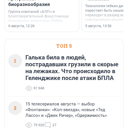
биоразнообразия
Технология гибких дисп
перестает быть нишевы
Группа компаний «А101» и
переходит в разряд вос
Благотворительный фонд помощи
повседневных решений
бездомным животным «НИКА»
заключили соглашение о
6 августа, 12:26
5 августа, 13:56
стратегическом сотрудничестве.
ТОП 5
Галька била в людей,
1
пострадавших грузили в скорые
на лежаках. Что происходило в
Геленджике после атаки БПЛА
91 948
15 телесериалов августа — выбор
2
«Фонтанки»: «Коп-звезда», новые «Тед
Лассо» и «Джек Ричер», «Одержимость»
75 920
27