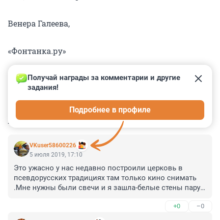
Венера Галеева,
«Фонтанка.ру»
Получай награды за комментарии и другие 
задания!
0
0
0
0
0
Подробнее в профиле
КОММЕНТАРИИ
7
VKuser58600226
5 июля 2019, 17:10
Это ужасно у нас недавно построили церковь в 
псевдорусских традициях там только кино снимать 
.Мне нужны были свечи и я зашла-белые стены пару 
икон и девушки "сидящие в инете".Более в эту 
+0
–0
церковь никогда да и нет там никого.