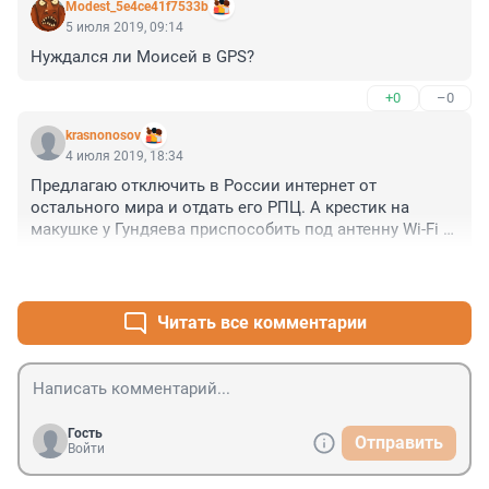
Modest_5e4ce41f7533b
5 июля 2019, 09:14
Нуждался ли Моисей в GPS?
+0
–0
krasnonosov
4 июля 2019, 18:34
Предлагаю отключить в России интернет от 
остального мира и отдать его РПЦ. А крестик на 
макушке у Гундяева приспособить под антенну Wi-Fi 
роутера.
+0
–0
Читать все комментарии
Гость
Отправить
Войти