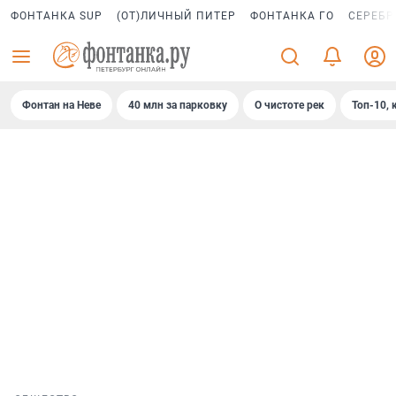
ФОНТАНКА SUP
(ОТ)ЛИЧНЫЙ ПИТЕР
ФОНТАНКА ГО
СЕРЕБР
Фонтан на Неве
40 млн за парковку
О чистоте рек
Топ-10, 