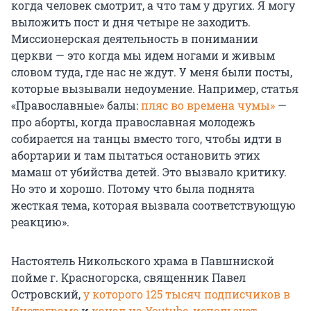
когда человек смотрит, а что там у других. Я могу
выложить пост и дня четыре не заходить.
Миссионерская деятельность в понимании
церкви — это когда мы идем ногами и живым
словом туда, где нас не ждут. У меня были посты,
которые вызывали недоумение. Например, статья
«Православные» балы:
пляс во времена чумы»
—
про аборты, когда православная молодежь
собирается на танцы вместо того, чтобы идти в
абортарии и там пытаться остановить этих
мамаш от убийства детей. Это вызвало критику.
Но это и хорошо. Потому что была поднята
жесткая тема, которая вызвала соответствующую
реакцию».
Настоятель Никольского храма в Павшниской
пойме г. Красногорска, священник Павел
Островский,
у которого 125 тысяч подписчиков в
Инстаграме
и
канал на Youtube
,
использует