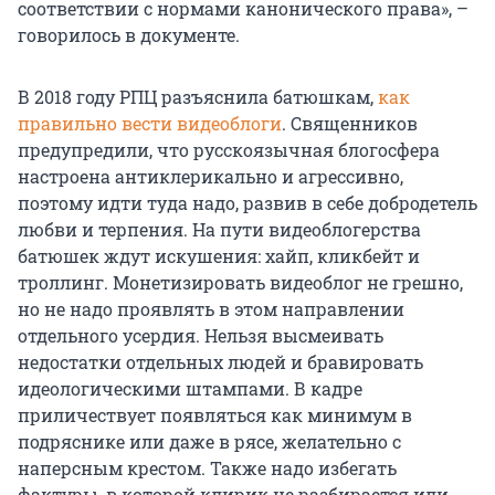
соответствии с нормами канонического права», –
говорилось в документе.
В 2018 году РПЦ разъяснила батюшкам,
как
правильно вести видеоблоги
. Священников
предупредили, что русскоязычная блогосфера
настроена антиклерикально и агрессивно,
поэтому идти туда надо, развив в себе добродетель
любви и терпения. На пути видеоблогерства
батюшек ждут искушения: хайп, кликбейт и
троллинг. Монетизировать видеоблог не грешно,
но не надо проявлять в этом направлении
отдельного усердия. Нельзя высмеивать
недостатки отдельных людей и бравировать
идеологическими штампами. В кадре
приличествует появляться как минимум в
подряснике или даже в рясе, желательно с
наперсным крестом. Также надо избегать
фактуры, в которой клирик не разбирается или