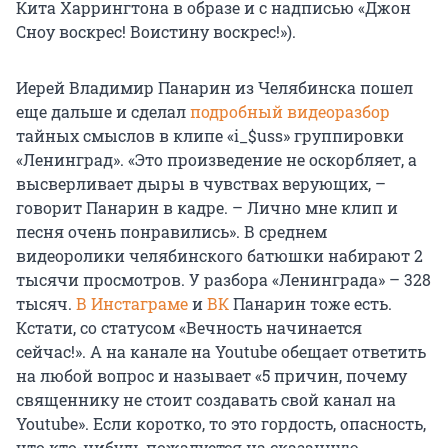
Кита Харрингтона в образе и с надписью «Джон
Сноу воскрес! Воистину воскрес!»).
Иерей Владимир Панарин из Челябинска пошел
еще дальше и сделал
подробный видеоразбор
тайных смыслов в клипе «i_$uss» группировки
«Ленинград». «Это произведение не оскорбляет, а
высверливает дыры в чувствах верующих, –
говорит Панарин в кадре. – Лично мне клип и
песня очень понравились». В среднем
видеоролики челябинского батюшки набирают 2
тысячи просмотров. У разбора «Ленинграда» – 328
тысяч.
В Инстаграме
и
ВК
Панарин тоже есть.
Кстати, со статусом «Вечность начинается
сейчас!». А на канале на Youtube обещает ответить
на любой вопрос и называет «5 причин, почему
священнику не стоит создавать свой канал на
Youtube». Если коротко, то это гордость, опасность,
что кто-нибудь пожалуется на сказанную