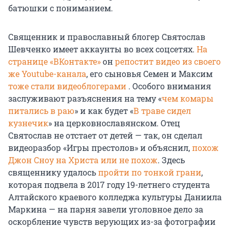
батюшки с пониманием.
Священник и православный блогер Святослав
Шевченко имеет аккаунты во всех соцсетях.
На
странице «ВКонтакте»
он
репостит видео из своего
же Youtube-канала
, его сыновья Семен и Максим
тоже стали видеоблогерами
. Особого внимания
заслуживают разъяснения на тему «
чем комары
питались в раю
» и как будет «
В траве сидел
кузнечик
» на церковнославянском. Отец
Святослав не отстает от детей — так, он сделал
видеоразбор «Игры престолов» и объяснил,
похож
Джон Сноу на Христа или не похож
. Здесь
священнику удалось
пройти по тонкой грани
,
которая подвела в 2017 году 19-летнего студента
Алтайского краевого колледжа культуры Даниила
Маркина — на парня завели уголовное дело за
оскорбление чувств верующих из-за фотографии