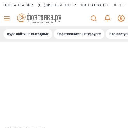
ФОНТАНКА SUP
(ОТ)ЛИЧНЫЙ ПИТЕР
ФОНТАНКА ГО
СЕРЕБР
Куда пойти на выходных
Образование в Петербурге
Кто поступ