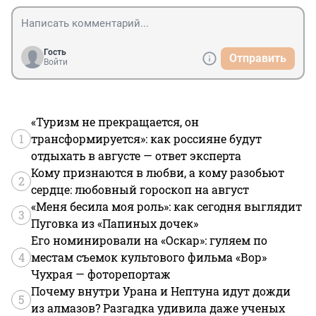
Гость
Отправить
Войти
«Туризм не прекращается, он
1
трансформируется»: как россияне будут
отдыхать в августе — ответ эксперта
Кому признаются в любви, а кому разобьют
2
сердце: любовный гороскоп на август
«Меня бесила моя роль»: как сегодня выглядит
3
Пуговка из «Папиных дочек»
Его номинировали на «Оскар»: гуляем по
4
местам съемок культового фильма «Вор»
Чухрая — фоторепортаж
Почему внутри Урана и Нептуна идут дожди
5
из алмазов? Разгадка удивила даже ученых