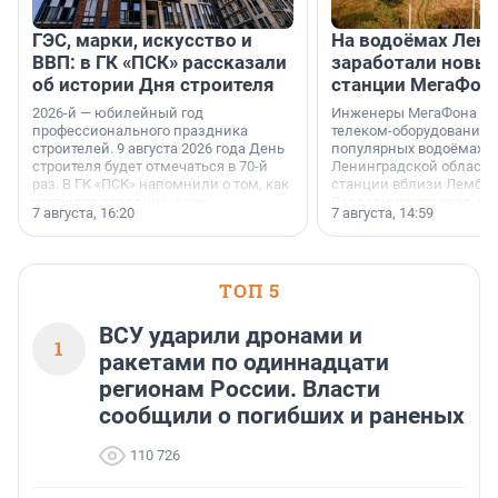
ГЭС, марки, искусство и
На водоёмах Лен
ВВП: в ГК «ПСК» рассказали
заработали новы
об истории Дня строителя
станции МегаФон
2026-й — юбилейный год
Инженеры МегаФона ус
профессионального праздника
телеком-оборудование 
строителей. 9 августа 2026 года День
популярных водоёмах
строителя будет отмечаться в 70-й
Ленинградской области
раз. В ГК «ПСК» напомнили о том, как
станции вблизи Лембол
появился праздник и как
Раздолинского озёр, а 
7 августа, 16:20
7 августа, 14:59
поменялась роль строительства.
недалеко от Большого Т
водопада.
ТОП 5
ВСУ ударили дронами и
1
ракетами по одиннадцати
регионам России. Власти
сообщили о погибших и раненых
110 726