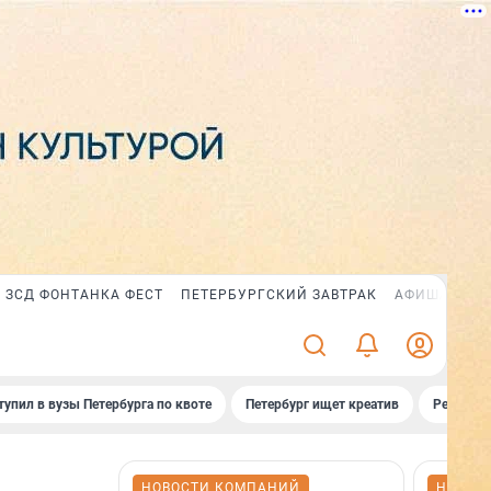
ЗСД ФОНТАНКА ФЕСТ
ПЕТЕРБУРГСКИЙ ЗАВТРАК
АФИША PLUS
тупил в вузы Петербурга по квоте
Петербург ищет креатив
Рейтинги
НОВОСТИ КОМПАНИЙ
НОВОС