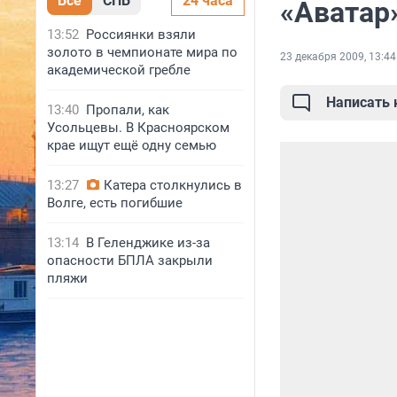
Все
СПБ
24 часа
«Аватар»
13:52
Россиянки взяли
золото в чемпионате мира по
23 декабря 2009, 13:44
академической гребле
Написать
13:40
Пропали, как
Усольцевы. В Красноярском
крае ищут ещё одну семью
13:27
Катера столкнулись в
Волге, есть погибшие
13:14
В Геленджике из-за
опасности БПЛА закрыли
пляжи