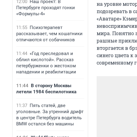
12:00
Наш проект: В
на уровне мото
Петербурге проходят гонки
подозревать в 
«Формулы-4»
«Аватаре» Кэмер
невосприимчив
11:55
Психотерапевт
мира. Понятно з
рассказывает, чем кошатники
отличаются от собачников
рашные приключ
вторгается в бр
11:44
«Год преследовал и
синего цвета к
облил кислотой». Рассказ
современному г
петербурженки о жестоком
нападении и реабилитации
11:44
В сторону Москвы
летели 1984 беспилотника
11:37
Пять статей, две
уголовные. За утренний дрифт
в центре Петербурга водитель
BMW остался без машины