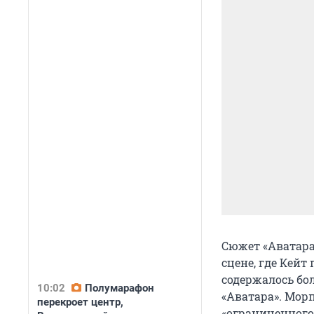
Сюжет «Аватара
сцене, где Кейт
содержалось бо
10:02
Полумарафон
«Аватара». Мор
перекроет центр,
«ограниченного