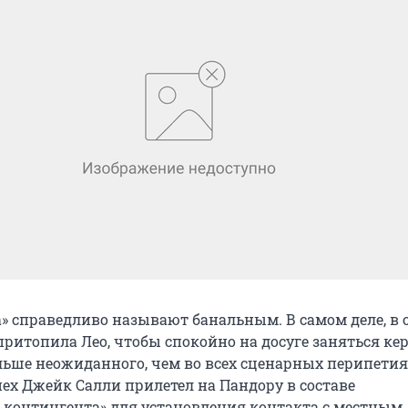
» справедливо называют банальным. В самом деле, в 
 притопила Лео, чтобы спокойно на досуге заняться ке
льше неожиданного, чем во всех сценарных перипетия
пех Джейк Салли прилетел на Пандору в составе
 контингента» для установления контакта с местным