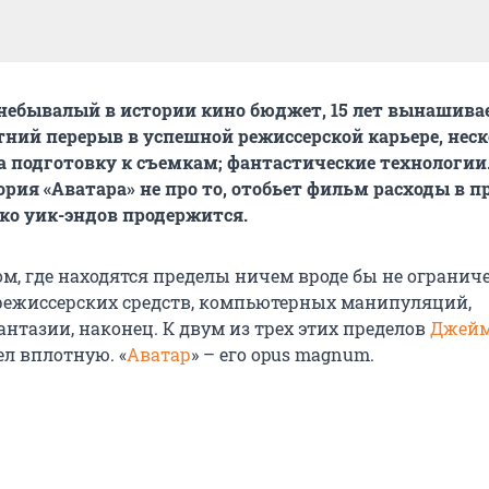
 небывалый в истории кино бюджет, 15 лет вынашив
етний перерыв в успешной режиссерской карьере, нес
а подготовку к съемкам; фантастические технологии
ория «Аватара» не про то, отобьет фильм расходы в п
ько уик-эндов продержится.
том, где находятся пределы ничем вроде бы не ограни
режиссерских средств, компьютерных манипуляций,
нтазии, наконец. К двум из трех этих пределов
Джей
л вплотную. «
Аватар
» – его opus magnum.