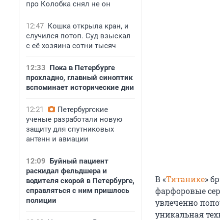
про Колобка снял не он
12:47
Кошка открыла кран, и
случился потоп. Суд взыскал
с её хозяина сотни тысяч
12:33
Пока в Петербурге
прохладно, главный синоптик
вспоминает исторические дни
12:21
Петербургские
ученые разработали новую
защиту для спутниковых
антенн и авиации
12:09
Буйный пациент
раскидал фельдшера и
В «
Титанике
» б
водителя скорой в Петербурге,
фарфоровые серв
справляться с ним пришлось
полиции
увлеченно попо
уникальная тех