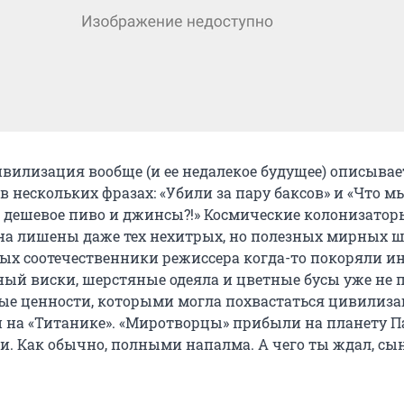
вилизация вообще (и ее недалекое будущее) описывае
 в нескольких фразах: «Убили за пару баксов» и «Что 
 дешевое пиво и джинсы?!» Космические колонизатор
а лишены даже тех нехитрых, но полезных мирных шт
х соотечественники режиссера когда-то покоряли и
ный виски, шерстяные одеяла и цветные бусы уже не 
ые ценности, которыми могла похвастаться цивилиз
и на «Титанике». «Миротворцы» прибыли на планету П
. Как обычно, полными напалма. А чего ты ждал, сы