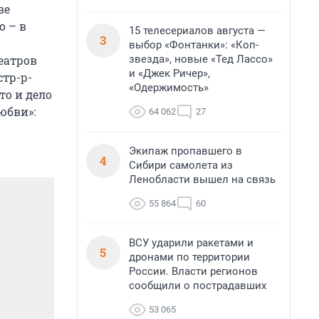
ве
о – в
15 телесериалов августа —
3
выбор «Фонтанки»: «Коп-
звезда», новые «Тед Лассо»
еатров
и «Джек Ричер»,
стр-р-
«Одержимость»
о и дело
юбви»:
64 062
27
Экипаж пропавшего в
4
Сибири самолета из
Ленобласти вышел на связь
55 864
60
ВСУ ударили ракетами и
5
дронами по территории
России. Власти регионов
сообщили о пострадавших
53 065