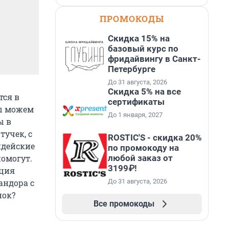
ПРОМОКОДЫ
Скидка 15% на
базовый курс по
фридайвингу в Санкт-
Петербурге
До 31 августа, 2026
Скидка 5% на все
тся в
сертификаты
мы можем
До 1 января, 2027
ы в
учек, с
ROSTIC'S - скидка 20%
ндейские
по промокоду на
любой заказ от
помогут.
3199₽!
ация
До 31 августа, 2026
андора с
нок?
Все промокоды