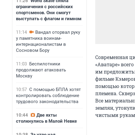
11:26
World Skate сняла
ограничения с российских
спортсменов. Они смогут
выступать с флагом и гимном
11:14
Вандал оторвал руку
у памятника воинам-
интернационалистам в
Сосновом Бору
Современная ци
11:03
Беспилотники
«Аватаре» всего
продолжают атаковать
им предложить:
Москву
фильме Кэмерон
помощью которы
10:57
С помощью БПЛА хотят
племена. Сквер
контролировать соблюдение
Все материальн
трудового законодательства
землян, утонул
чистыми руками
10:44
Две яхты
столкнулись в Малой Невке
10:38
За утро над