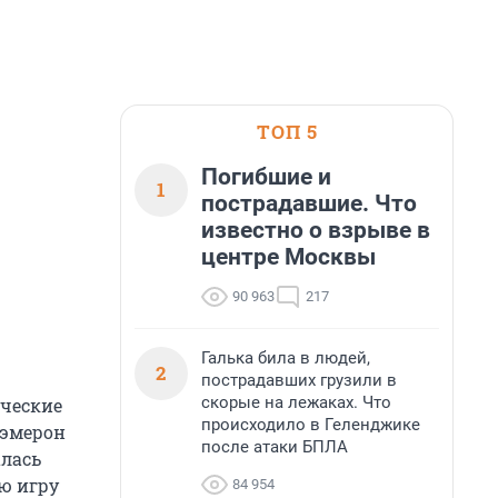
ТОП 5
Погибшие и
1
пострадавшие. Что
известно о взрыве в
центре Москвы
90 963
217
Галька била в людей,
2
пострадавших грузили в
скорые на лежаках. Что
ические
происходило в Геленджике
Кэмерон
после атаки БПЛА
алась
ю игру
84 954