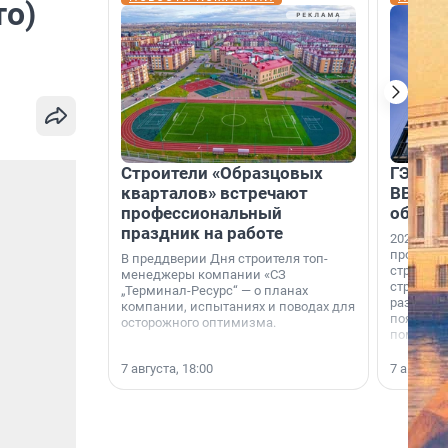
то)
Строители «Образцовых
ГЭС, м
кварталов» встречают
ВВП: в
профессиональный
об ист
праздник на работе
2026-й —
професси
В преддверии Дня строителя топ-
строителе
менеджеры компании «СЗ
строителя
„Терминал-Ресурс“ — о планах
раз. В ГК
компании, испытаниях и поводах для
появился
осторожного оптимизма.
поменяла
7 августа, 18:00
7 августа,