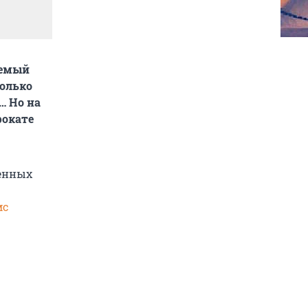
аемый
колько
… Но на
рокате
ченных
мс