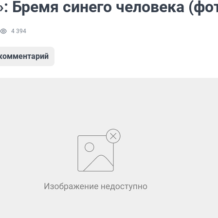
: Бремя синего человека (фо
4 394
 комментарий