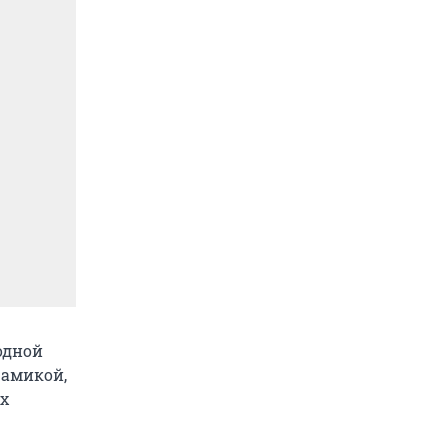
одной
рамикой,
х