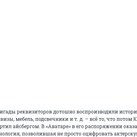
ригады реквизиторов дотошно воспроизводили истор
изы, мебель, подсвечники и т. д. – всё то, что потом 
ртил айсбергом. В «Аватаре» в его распоряжении оказ
нология, позволившая не просто оцифровать актерску