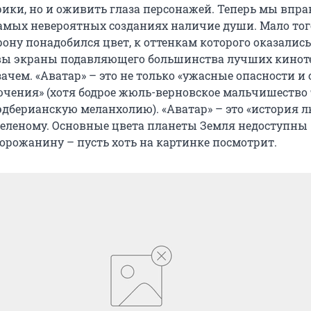
рики, но и оживить глаза персонажей. Теперь мы впра
самых невероятных созданиях наличие души. Мало тог
ону понадобился цвет, к оттенкам которого оказались
ы экраны подавляющего большинства лучших кинот
ачем. «Аватар» – это не только «ужасные опасности и 
ения» (хотя бодрое жюль-верновское мальчишество т
эдберианскую меланхолию). «Аватар» – это «история л
 зеленому. Основные цвета планеты Земля недоступны
орожанину – пусть хоть на картинке посмотрит.