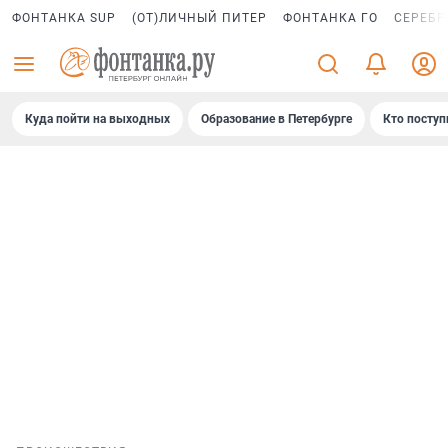
ФОНТАНКА SUP
(ОТ)ЛИЧНЫЙ ПИТЕР
ФОНТАНКА ГО
СЕРЕБР
Куда пойти на выходных
Образование в Петербурге
Кто поступ