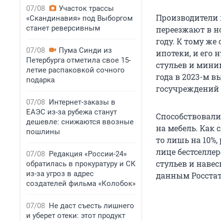
07/08
Участок трассы
Производители 
«Скандинавия» под Выборгом
станет реверсивным
переезжают в н
году. К тому же
07/08
Пума Синди из
ипотеки, и его 
Петербурга отметила свое 15-
стульев и мини
летие распаковкой сочного
года в 2023-м 
подарка
госучреждений 
07/08
Интернет-заказы в
ЕАЭС из-за рубежа станут
Способствовали
дешевле: снижаются ввозные
на мебель. Как 
пошлины
то лишь на 10%
лице бестселлер
07/08
Редакция «России-24»
стульев и навес
обратилась в прокуратуру и СК
из-за угроз в адрес
данным Росстата
создателей фильма «Колобок»
07/08
Не даст съесть лишнего
и уберет отеки: этот продукт