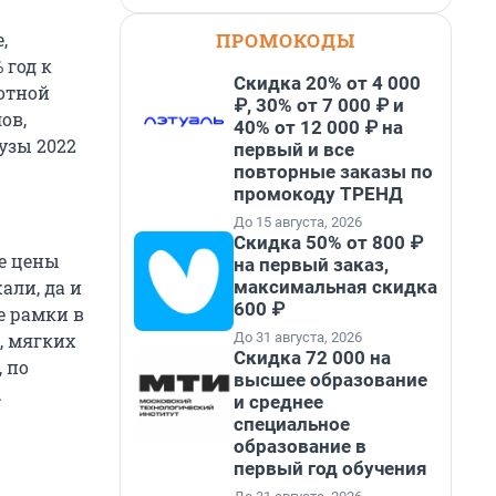
ПРОМОКОДЫ
,
 год к
Скидка 20% от 4 000
готной
₽, 30% от 7 000 ₽ и
ов,
40% от 12 000 ₽ на
узы 2022
первый и все
повторные заказы по
промокоду ТРЕНД
До 15 августа, 2026
Скидка 50% от 800 ₽
е цены
на первый заказ,
максимальная скидка
али, да и
600 ₽
е рамки в
До 31 августа, 2026
, мягких
Скидка 72 000 на
 по
высшее образование
.
и среднее
специальное
образование в
первый год обучения