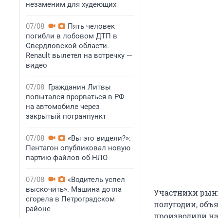
незаменим для худеющих
07/08
Пять человек
погибли в лобовом ДТП в
Свердловской области.
Renault вылетел на встречку —
видео
07/08
Гражданин Литвы
попытался прорваться в РФ
на автомобиле через
закрытый погранпункт
07/08
«Вы это видели?»:
Пентагон опубликовал новую
партию файлов об НЛО
07/08
«Водитель успел
выскочить». Машина дотла
Участники рынк
сгорела в Петроградском
полугодии, объ
районе
производили на 