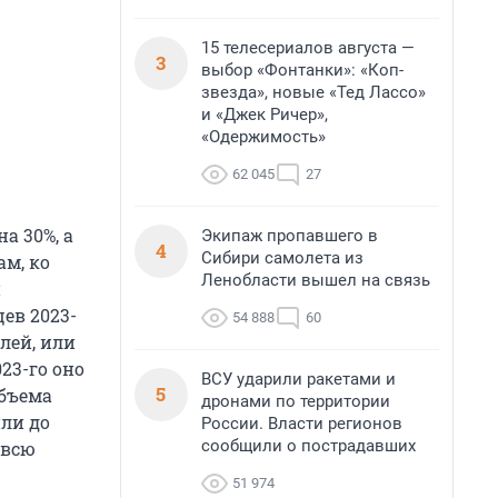
15 телесериалов августа —
3
выбор «Фонтанки»: «Коп-
звезда», новые «Тед Лассо»
и «Джек Ричер»,
«Одержимость»
62 045
27
а 30%, а
Экипаж пропавшего в
4
Сибири самолета из
ам, ко
Ленобласти вышел на связь
и
ев 2023-
54 888
60
лей, или
23-го оно
ВСУ ударили ракетами и
5
объема
дронами по территории
или до
России. Власти регионов
сообщили о пострадавших
 всю
51 974