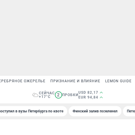
ЕРЕБРЯНОЕ ОЖЕРЕЛЬЕ
ПРИЗНАНИЕ И ВЛИЯНИЕ
LEMON GUIDE
USD 82,17
СЕЙЧАС
2
ПРОБКИ
+17°C
EUR 94,84
поступил в вузы Петербурга по квоте
Финский залив позеленел
Пете