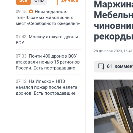
Все
СПБ
24 часа
Маржина
09:15
Неизведанное.
Мебельн
Топ-10 самых живописных
чиновни
мест «Серебряного ожерелья»
рекорд
07:43
Москву атакуют дроны
ВСУ
28 декабря 2023, 16:41
07:33
Почти 400 дронов ВСУ
атаковали ночью 15 регионов
61
коммен
России. Есть пострадавшие
07:12
На Ильском НПЗ
начался пожар после налета
дронов. Есть пострадавшие