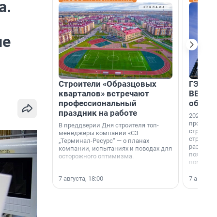
а.
ие
Строители «Образцовых
ГЭС, м
кварталов» встречают
ВВП: в
профессиональный
об ист
праздник на работе
2026-й —
професси
В преддверии Дня строителя топ-
строителе
менеджеры компании «СЗ
строителя
„Терминал-Ресурс“ — о планах
раз. В ГК
компании, испытаниях и поводах для
появился
осторожного оптимизма.
поменяла
7 августа, 18:00
7 августа,