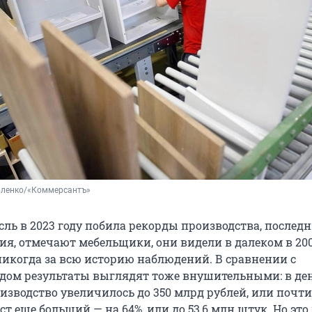
вленко/«Коммерсантъ»
ль в 2023 году побила рекорды производства, последн
ия, отмечают мебельщики, они видели в далеком в 200
 никогда за всю историю наблюдений. В сравнении с
дом результаты выглядят тоже внушительными: в д
зводство увеличилось до 350 млрд рублей, или почти 
т еще больший — на 64%, или до 53,6 млн штук. Но это 