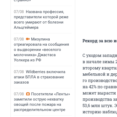
странно»
07/08
Названа профессия,
представители которой реже
всего умирают от болезни
Альцгеймера
07/08
Мизулина
Рекорд за всю 
отреагировала на сообщения
о выдворении «веселого
молочника» Джастаса
С уходом западн
Уолкера из РФ
в начале зимы 
второму кварта
07/08
Wildberries включила
мебельной и де
атаки БПЛА в страхование
го производств
заказов
на 42% по сравн
может вырасти 
07/08
Посетители «Ленты»
производства з
заметили острую нехватку
овощей после пожара на
53,6 млн штук. 
распределительном центре
историю наблюд