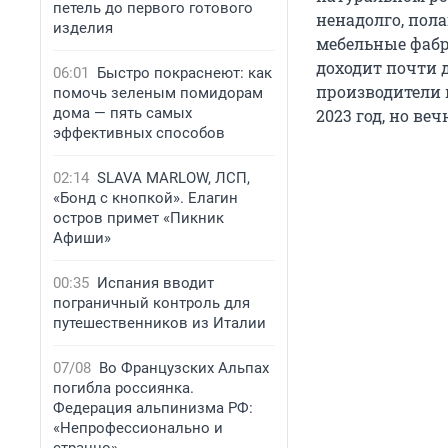
петель до первого готового
ненадолго, пол
изделия
мебельные фабр
доходит почти д
06:01
Быстро покраснеют: как
производители 
помочь зеленым помидорам
дома — пять самых
2023 год, но ве
эффективных способов
02:14
SLAVA MARLOW, ЛСП,
«Бонд с кнопкой». Елагин
остров примет «Пикник
Афиши»
00:35
Испания вводит
пограничный контроль для
путешественников из Италии
07/08
Во Французских Альпах
погибла россиянка.
Федерация альпинизма РФ:
«Непрофессионально и