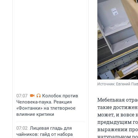
Источник: 
Евгений Па
07:07
Колобок против
Мебельная отрас
Человека-паука. Реакция
такие достижен
«Фонтанки» на тлетворное
может, и вовсе
влияние критики
предыдущим го
07:02
Лицевая гладь для
выражении прои
чайников: гайд от набора
натуральном рос