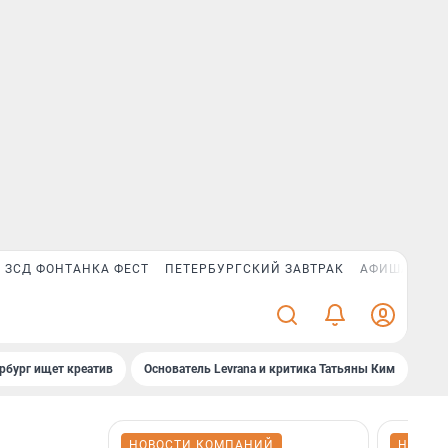
ЗСД ФОНТАНКА ФЕСТ
ПЕТЕРБУРГСКИЙ ЗАВТРАК
АФИША PLUS
рбург ищет креатив
Основатель Levrana и критика Татьяны Ким
Зач
НОВОСТИ КОМПАНИЙ
НОВОС