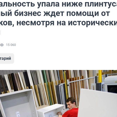
льность упала ниже плинтус
ый бизнес ждет помощи от
ков, несмотря на историческ
ы
15 060
тарий