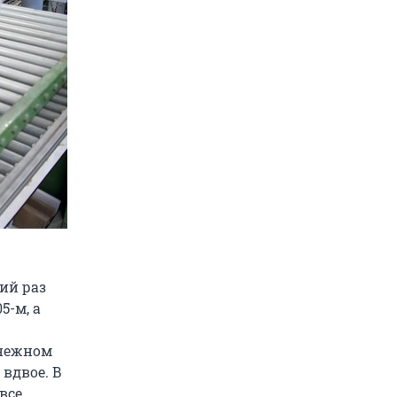
ий раз
5-м, а
енежном
вдвое. В
все