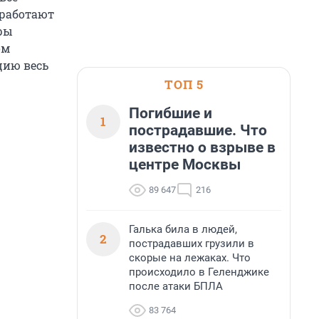
 работают
ры
ом
цию весь
ТОП 5
Погибшие и
1
пострадавшие. Что
известно о взрыве в
центре Москвы
89 647
216
Галька била в людей,
2
пострадавших грузили в
скорые на лежаках. Что
происходило в Геленджике
после атаки БПЛА
83 764