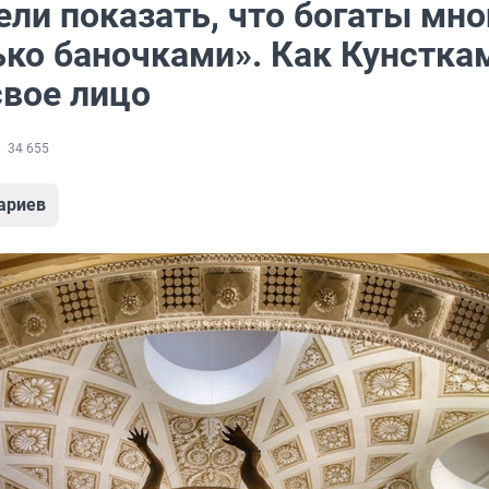
ли показать, что богаты мно
ько баночками». Как Кунстка
свое лицо
34 655
ариев