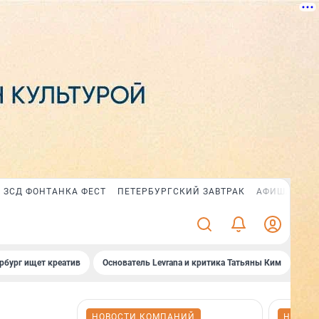
ЗСД ФОНТАНКА ФЕСТ
ПЕТЕРБУРГСКИЙ ЗАВТРАК
АФИША PLUS
рбург ищет креатив
Основатель Levrana и критика Татьяны Ким
Зач
НОВОСТИ КОМПАНИЙ
НОВОС