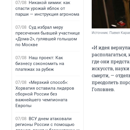
07/08
Никакой химии: как
спасти урожай яблок от
парши — инструкция агронома
07/08
Суд избрал меру
пресечения бывшей участнице
Источник: 
Павел Кара
«Дома-2», гулявшей голышом
по Москве
«И идея вернул
располагаться, 
07/08
Наш проект: Как
где они предст
бизнесу сэкономить на
искусств, наук
платежах за рубеж
смерти, — отде
преодолеть пор
07/08
«Мерзкий способ»:
Хорватия оставила лидеров
Головнев.
сборной России без
важнейшего чемпионата
Европы
07/08
ВСУ днем атаковали
регионы России с помощью