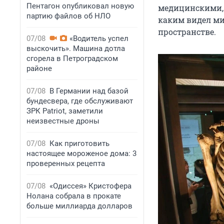
Пентагон опубликовал новую
медицинскими, 
партию файлов об НЛО
каким видел мир
пространстве.
07/08
«Водитель успел
выскочить». Машина дотла
сгорела в Петроградском
районе
07/08
В Германии над базой
бундесвера, где обслуживают
ЗРК Patriot, заметили
неизвестные дроны
07/08
Как приготовить
настоящее мороженое дома: 3
проверенных рецепта
07/08
«Одиссея» Кристофера
Нолана собрала в прокате
больше миллиарда долларов