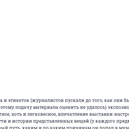
а и этикеток (журналистов пускали до того, как они 
оэтому подачу материала оценить не удалось) экспози
ное, хоть и легковесное, впечатление выставки-настр
сути и истории представленных вещей (у каждого пред
ый путь, каким и по каким причинам он попал в музе