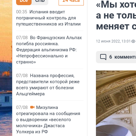
Все
СПБ
24 часа
«Мы хоте
00:35
Испания вводит
а не тол
пограничный контроль для
меняет 
путешественников из Италии
07/08
Во Французских Альпах
12 июня 2022, 13:01
погибла россиянка.
Федерация альпинизма РФ:
«Непрофессионально и
6
коммент
странно»
07/08
Названа профессия,
представители которой реже
всего умирают от болезни
Альцгеймера
07/08
Мизулина
отреагировала на сообщения
о выдворении «веселого
молочника» Джастаса
Уолкера из РФ