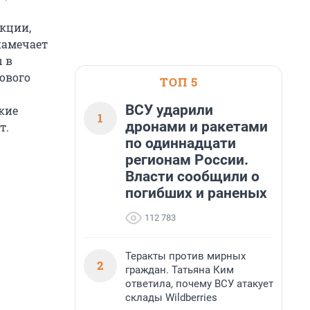
екции,
намечает
 в
сового
ТОП 5
ВСУ ударили
кие
1
дронами и ракетами
т.
по одиннадцати
регионам России.
Власти сообщили о
погибших и раненых
112 783
Теракты против мирных
2
граждан. Татьяна Ким
ответила, почему ВСУ атакует
склады Wildberries