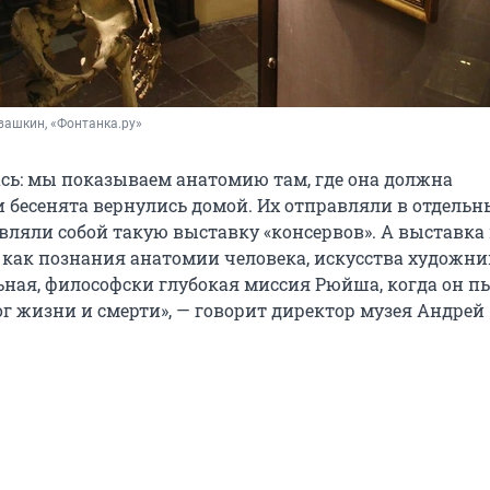
вашкин, «Фонтанка.ру»
ась: мы показываем анатомию там, где она должна
и бесенята вернулись домой. Их отправляли в отдельн
авляли собой такую выставку «консервов». А выставка
и как познания анатомии человека, искусства художни
льная, философски глубокая миссия Рюйша, когда он п
ог жизни и смерти», — говорит директор музея Андрей