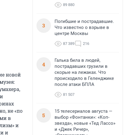
89 880
Погибшие и пострадавшие.
3
Что известно о взрыве в
центре Москвы
87 389
216
Галька била в людей,
4
пострадавших грузили в
скорые на лежаках. Что
ие новой
происходило в Геленджике
музея:
после атаки БПЛА
умахера,
81 507
 и
ринах
о, не «по
15 телесериалов августа —
5
выбор «Фонтанки»: «Коп-
ми в
звезда», новые «Тед Лассо»
лизм» и
и «Джек Ричер»,
и и