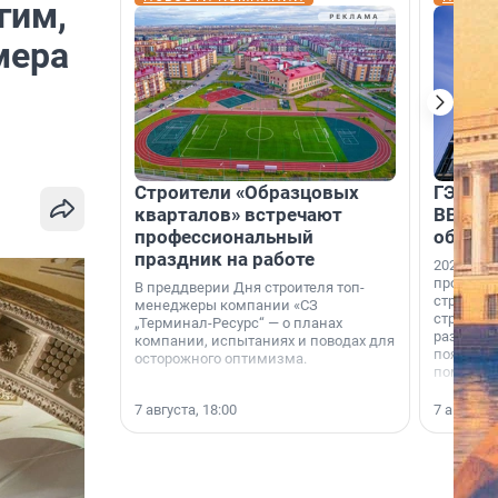
гим,
мера
Строители «Образцовых
ГЭС, м
кварталов» встречают
ВВП: в
профессиональный
об ист
праздник на работе
2026-й —
професси
В преддверии Дня строителя топ-
строителе
менеджеры компании «СЗ
строителя
„Терминал-Ресурс“ — о планах
раз. В ГК
компании, испытаниях и поводах для
появился
осторожного оптимизма.
поменяла
7 августа, 18:00
7 августа,