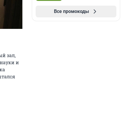
Все промокоды
ый зал,
 науки и
ка
ытался