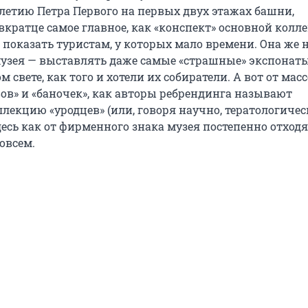
-летию Петра Первого на первых двух этажах башни,
вкратце самое главное, как «конспект» основной колл
показать туристам, у которых мало времени. Она же 
узея — выставлять даже самые «страшные» экспонаты
 свете, как того и хотели их собиратели. А вот от мас
вов» и «баночек», как авторы ребрендинга называют
лекцию «уродцев» (или, говоря научно, тератологичес
есь как от фирменного знака музея постепенно отходя
овсем.