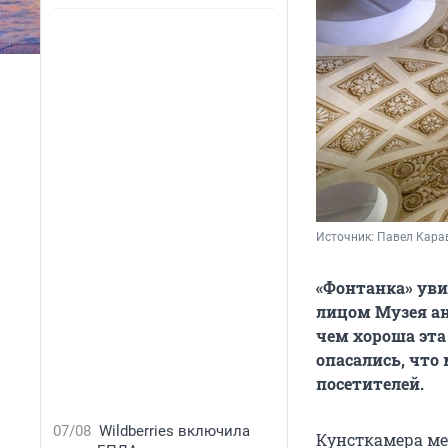
Источник: 
Павел Кара
«
Фонтанка» уви
лицом Музея ан
чем хороша эта
опасались, что 
посетителей.
07/08
Wildberries включила
Кунсткамера ме