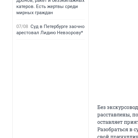
дронов, ракет и безэкипажных
катеров. Есть жертвы среди
мирных граждан
07/08
Суд в Петербурге заочно
арестовал Лидию Невзорову*
Без экскурсовод
расставлены, п
оставляет прият
Разобраться в 
свой причудлив