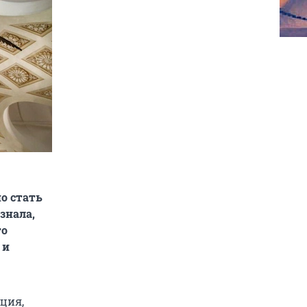
о стать
знала,
то
 и
ция,