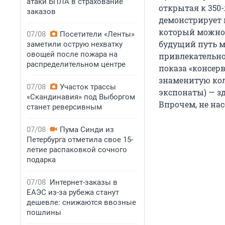
атаки БПЛА в страхование
открытая к 350
заказов
демонстрирует 
который можно 
07/08
Посетители «Ленты»
будущий путь м
заметили острую нехватку
овощей после пожара на
привлекательном
распределительном центре
показа «консер
знаменитую кол
07/08
Участок трассы
экспонаты) — зд
«Скандинавия» под Выборгом
Впрочем, не нас
станет реверсивным
07/08
Пума Синди из
Петербурга отметила свое 15-
летие распаковкой сочного
подарка
07/08
Интернет-заказы в
ЕАЭС из-за рубежа станут
дешевле: снижаются ввозные
пошлины