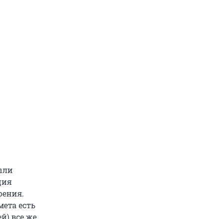
были
ция
оения.
мета есть
й) все же