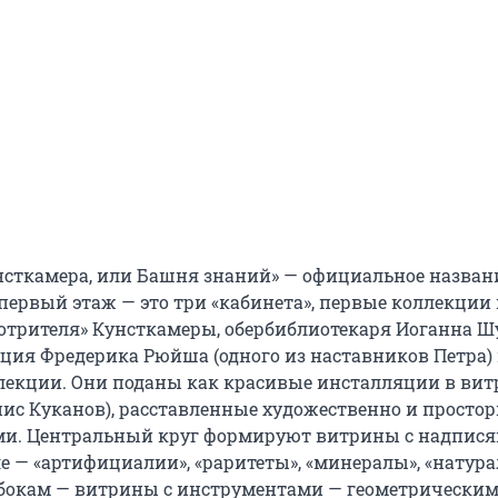
нсткамера, или Башня знаний» — официальное назван
первый этаж — это три «кабинета», первые коллекции 
отрителя» Кунсткамеры, обербиблиотекаря Иоганна Ш
кция Фредерика Рюйша (одного из наставников Петра)
лекции. Они поданы как красивые инсталляции в вит
ис Куканов), расставленные художественно и просторн
ми. Центральный круг формируют витрины с надпися
е — «артифициалии», «раритеты», «минералы», «натура
 бокам — витрины с инструментами — геометрическим