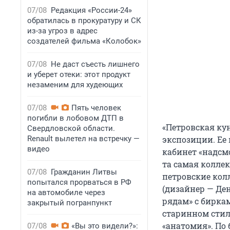
07/08
Редакция «России-24»
обратилась в прокуратуру и СК
из-за угроз в адрес
создателей фильма «Колобок»
07/08
Не даст съесть лишнего
и уберет отеки: этот продукт
незаменим для худеющих
07/08
Пять человек
погибли в лобовом ДТП в
«Петровская ку
Свердловской области.
Renault вылетел на встречку —
экспозиции. Ее 
видео
кабинет «надсм
та самая колле
07/08
Гражданин Литвы
петровские кол
попытался прорваться в РФ
(дизайнер — Ден
на автомобиле через
рядам» с бирка
закрытый погранпункт
старинном стил
«анатомия». По
07/08
«Вы это видели?»: